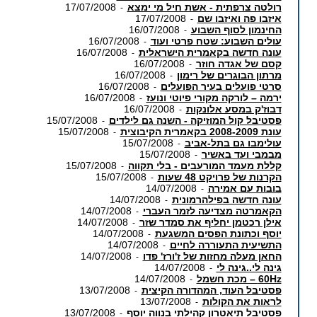
רולטה צרפתית - אשת חיל מי ימצא
17/07/2008
-
איזבו פה ואיזבו שם
17/07/2008
-
החינמון לסוף השבוע
16/07/2008
-
עולים השבוע: שטח פרטי ועוד
16/07/2008
-
עונה חדשה בקאמרית הישראלית
16/07/2008
-
קסם של אגדה חוזר
16/07/2008
-
מרתון הבוגרים של רימון
16/07/2008
-
סרטי פועלים בעיר הפועלים
16/07/2008
-
ירמה – לורקה מקורי פיוטי ונועז
16/07/2008
-
דבוז'ק במסע אלונקות
16/07/2008
-
פסטיבל קול המוזיקה - השנה גם לילדים
15/07/2008
-
עונת 2008-2009 בקאמרית הקיבוצית
15/07/2008
-
עולימבו גם בתל-אביב
15/07/2008
-
מבמבי ועד באשיר
15/07/2008
-
קללת מעמד המורעבים - בלי תקווה
15/07/2008
-
הקרנות של פרויקט 48 שעות
15/07/2008
-
בובות עם אמירה
14/07/2008
-
עונה חדשה בפילהרמונית
14/07/2008
-
הקאמרטה מצדיעה לזמר העברי
14/07/2008
-
אילן רכטמן יחליף את סמדר שזר
14/07/2008
-
יוסף וכתונת הפסים המשגעת
14/07/2008
-
התשיעית התעוררה לחיים
14/07/2008
-
החאן מעלה מחזות של ז'ורז' פדו
14/07/2008
-
גינה לי..גינה לי
14/07/2008
-
60Hz – מכת חשמל
14/07/2008
-
פסטיבל העוד, המהדורה הקיצית
13/07/2008
-
לראות את הקולות
13/07/2008
-
פסטיבל תיאטרון קהילתי בנווה יוסף
13/07/2008
-