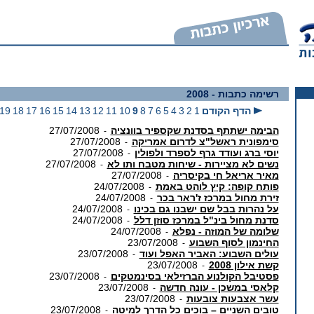
רשימה כתבות
- 2008
הדף הקודם
1
2
3
4
5
6
7
8
9
10
11
12
13
14
15
16
17
18
19
הבימה ישתתף בסדנת שקספיר בוונציה
27/07/2008
-
סימפונית ראשל"צ לדרום אמריקה
27/07/2008
-
יוסי ברג ועודד גרף לספרד ולפולין
27/07/2008
-
נשים לא מציירות - שיחות מטבח ותו לא
27/07/2008
-
מאיר אריאל חי בקיסריה
27/07/2008
-
פותח קופה: קיץ לוהט באמת
24/07/2008
-
זירת מחול במרכז ז'ראר בכר
24/07/2008
-
על נהרות בבל שם ישבנו גם בכינו
24/07/2008
-
סדנת מחול בינ"ל במרכז סוזן דלל
24/07/2008
-
שלומה של המוזה - נפלא
24/07/2008
-
החינמון לסוף השבוע
23/07/2008
-
עולים השבוע: האביר האפל ועוד
23/07/2008
-
קשת אילון 2008
23/07/2008
-
פסטיבל הקולנוע הברזילאי בסינמטקים
23/07/2008
-
קלאסי במשכן - עונה חדשה
23/07/2008
-
עשר אצבעות צובעות
23/07/2008
-
טובים השניים – בוכים כל הדרך למיטה
23/07/2008
-