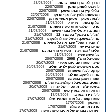
הדרך לגן עדן רצופה כוונות...
23/07/2008
-
להיכנס לעומק המסך
22/07/2008
-
צלילי קיץ ברחבת המשכן
22/07/2008
-
השפעות הלחץ על הגוף הרוקד
22/07/2008
-
לצאת מכאן – מטען אנושי מרתק
22/07/2008
-
על קו געתון - ניו יורק
21/07/2008
-
סרט ירושלמי תחת כיפת השמים
21/07/2008
-
הפנינג דיגיטלי של בוגרי חשיפה
21/07/2008
-
"צלילים בעמק" בפעם ה-12
21/07/2008
-
מחול במשכן: דניאל עזרלו ולהקתו
21/07/2008
-
"האביר האפל" שבר את כל השיאים
21/07/2008
-
שרים ביידיש
21/07/2008
-
אלינג / משוגעת – הטירוף החי בתוכנו
21/07/2008
-
כל אישה שנייה
21/07/2008
-
פסטיבל התנ"ך 2008
20/07/2008
-
שיעור פתוח עם נעם מאירי
20/07/2008
-
סטנדאפיסטים למען ילדים חולים
20/07/2008
-
קרקס לכל המשפחה
20/07/2008
-
מחווה ליעקב אורלנד
20/07/2008
-
אוהד חיטמן בהופעה
20/07/2008
-
הזוכים בפסטיבל הקולנוע בירושלים
20/07/2008
-
ביאטריצ'ה – תיאטרון של יצירה
20/07/2008
-
הרחק הרחק בארץ כוש
20/07/2008
-
לילות ירח במדבר
17/07/2008
-
פותח קופה: כל אחד והמאיר שלו
17/07/2008
-
החינמון
17/07/2008
-
סדנת מרחב פעולה
17/07/2008
-
תערוכת בוגרים של אוניברסיטת חיפה
17/07/2008
-