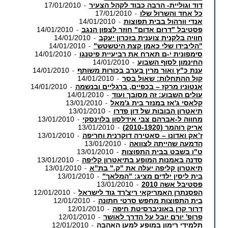
דוד וגוליית- הרבה כבוד לקהל הצעיר
17/01/2010
-
כל אחד והשרול שלו
17/01/2010
-
אנדי וורהול בבית תפוצות
14/01/2010
-
פסטיבל "דרום אדום" חוזר לצפון הנגב
14/01/2010
-
חוויה בלקנית צוענית בזכרון יעקב
14/01/2010
-
"הליבידו שלי כאמן קצת היטשטש"
14/01/2010
-
סימפונית י-ם תארח את רביעיית פיטנגו
14/01/2010
-
החינמון לסוף השבוע
14/01/2010
-
ענת כ"ץ ואור מרין בערב בכורות משותף
14/01/2010
-
קול ההתחלות: שאול בסר
14/01/2010
-
אנטוניו מרקז – בכפיים, ברגליים ובנשמה
14/01/2010
-
עולים השבוע: זה מסובך ועוד
14/01/2010
-
קלאסי ג'אז במנזר בית ג'מאל
13/01/2010
-
תיאטרון הבובות של דון פדרו
13/01/2010
-
מחווה ל-אברהם צבי אידלסון בלוינסקי
13/01/2010
-
אריק רוהמר (2010-1920)
13/01/2010
-
ז’אק ואדונו – סאטירה דוקרנית וחריפה
13/01/2010
-
הדמעה שהייתה לצוואה
13/01/2010
-
ט"ו בשבט בבית התפוצות
13/01/2010
-
סדנה באמנות המופע בתיאטרון קליפה
13/01/2010
-
תיאטרון קליפה יעלה את "ק." בת"א
13/01/2010
-
בית ליסין ילדים מציג: "המלאך"
13/01/2010
-
פסטיבל אשה 2010
13/01/2010
-
הפסנתרן האמריקאי ריצ'רד גוד לישראל
12/01/2010
-
בית התפוצות מחפש סרטי חתונה
12/01/2010
-
דרור קרן באוניברסיטת חיפה
12/01/2010
-
פרופ' יורם יובל על הדרך לאושר
12/01/2010
-
תלמידי רימון במופע למען האהבה
12/01/2010
-