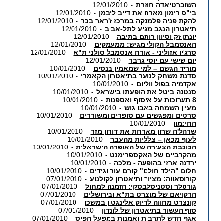
השוברטיאדה חוזרת
12/01/2010
-
בי"ס רימון מארח את דייב ליבמן
12/01/2010
-
להקת פניה פלמנקה במרכז ז'ראר בכר
12/01/2010
-
תיאטרון הנגב מגיע לתל-אביב
12/01/2010
-
יונתן זק וסיוון רותם בתיבה
12/01/2010
-
האנסמבל הקולי מגיש: ממעמקים
12/01/2010
-
סרג'יו אזוליני - אורח אנסמבל סולני ת"א
12/01/2010
-
יום שישי עם יוסי גרבר
12/01/2010
-
מוריד הגשם – למי שמאמין בנסים
10/01/2010
-
סדנת משחק לנוער בתיאטרון הקאמרי
10/01/2010
-
אקדמיה בפול ווליום
10/01/2010
-
סנטנה ביטל את הופעתו בישראל
10/01/2010
-
8 תערוכות על איסוף ואספנות
10/01/2010
-
מעיין השמחה באבו גוש
10/01/2010
-
סרטים ומפגשים עם סופרים ומשוררים
10/01/2010
-
החינמון
10/01/2010
-
שרהל'ה שרון מארחת את דורון מזר
10/01/2010
-
לעוף מכאן – צלליות מהעבר
10/01/2010
-
הכוכבת הצעירה של האופרה הישראלית
10/01/2010
-
מהקרביים של האקספרימנט
10/01/2010
-
ירדנה ארזי בהופעה - מלכה
10/01/2010
-
חלום "הילד חולם" קורם עור וגידים
10/01/2010
-
קורוסאווה: מציור ותיאטרון לקולנוע
07/01/2010
-
גורטלר וסטניסלבסקי: הזמנה למחול
07/01/2010
-
הרקויאם של מוצרט בת"א ובירושלים
07/01/2010
-
קונצרט מחווה לדיוק אלינגטון במשכן
07/01/2010
-
סוף העשור בתיאטרון של לונדון
07/01/2010
-
אגף חדש לתרבות ואמנות במפעל הפיס
07/01/2010
-