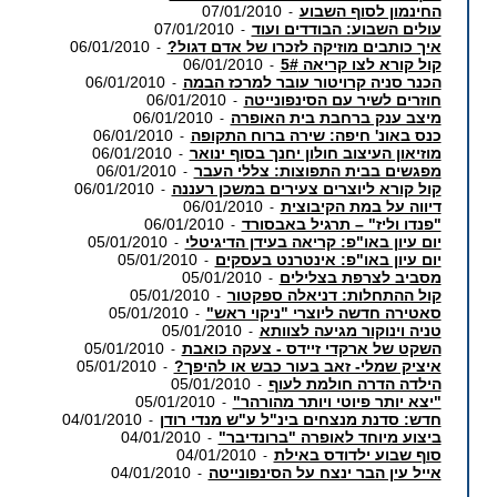
החינמון לסוף השבוע
07/01/2010
-
עולים השבוע: הבודדים ועוד
07/01/2010
-
איך כותבים מוזיקה לזכרו של אדם דגול?
06/01/2010
-
קול קורא לצו קריאה 5#
06/01/2010
-
הכנר סניה קרויטור עובר למרכז הבמה
06/01/2010
-
חוזרים לשיר עם הסינפונייטה
06/01/2010
-
מיצב ענק ברחבת בית האופרה
06/01/2010
-
כנס באונ' חיפה: שירה ברוח התקופה
06/01/2010
-
מוזיאון העיצוב חולון יחנך בסוף ינואר
06/01/2010
-
מפגשים בבית התפוצות: צללי העבר
06/01/2010
-
קול קורא ליוצרים צעירים במשכן רעננה
06/01/2010
-
דיווה על במת הקיבוצית
06/01/2010
-
"פנדו וליז" – תרגיל באבסורד
06/01/2010
-
יום עיון באו"פ: קריאה בעידן הדיגיטלי
05/01/2010
-
יום עיון באו"פ: אינטרנט בעסקים
05/01/2010
-
מסביב לצרפת בצלילים
05/01/2010
-
קול ההתחלות: דניאלה ספקטור
05/01/2010
-
סאטירה חדשה ליוצרי "ניקוי ראש"
05/01/2010
-
טניה וינוקור מגיעה לצוותא
05/01/2010
-
השקט של ארקדי זיידס - צעקה כואבת
05/01/2010
-
איציק שמלי- זאב בעור כבש או להיפך?
05/01/2010
-
הילדה הדרה חולמת לעוף
05/01/2010
-
"יצא יותר פיוטי ויותר מהורהר"
05/01/2010
-
חדש: סדנת מנצחים בינ"ל ע"ש מנדי רודן
04/01/2010
-
ביצוע מיוחד לאופרה "ברונדיבר"
04/01/2010
-
סוף שבוע ילדודס באילת
04/01/2010
-
אייל עין הבר ינצח על הסינפונייטה
04/01/2010
-