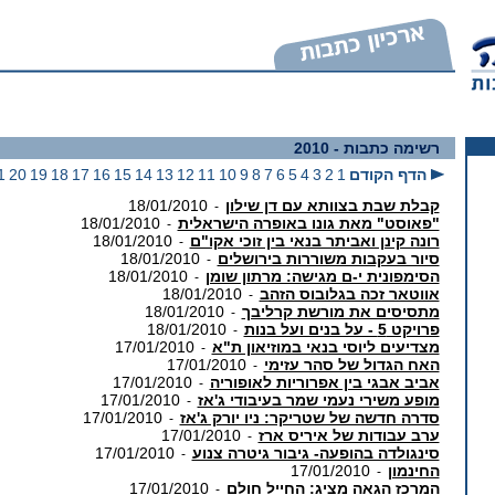
רשימה כתבות
- 2010
הדף הקודם
1
2
3
4
5
6
7
8
9
10
11
12
13
14
15
16
17
18
19
20
1
קבלת שבת בצוותא עם דן שילון
18/01/2010
-
"פאוסט" מאת גונו באופרה הישראלית
18/01/2010
-
רונה קינן ואביתר בנאי בין זוכי אקו"ם
18/01/2010
-
סיור בעקבות משוררות בירושלים
18/01/2010
-
הסימפונית י-ם מגישה: מרתון שומן
18/01/2010
-
אווטאר זכה בגלובוס הזהב
18/01/2010
-
מתסיסים את מורשת קרליבך
18/01/2010
-
פרויקט 5 - על בנים ועל בנות
18/01/2010
-
מצדיעים ליוסי בנאי במוזיאון ת"א
17/01/2010
-
האח הגדול של סהר עזימי
17/01/2010
-
אביב אבגי בין אפרוריות לאופוריה
17/01/2010
-
מופע משירי נעמי שמר בעיבודי ג'אז
17/01/2010
-
סדרה חדשה של שטריקר: ניו יורק ג'אז
17/01/2010
-
ערב עבודות של איריס ארז
17/01/2010
-
סינגולדה בהופעה- גיבור גיטרה צנוע
17/01/2010
-
החינמון
17/01/2010
-
המרכז הגאה מציג: החייל חולם
17/01/2010
-