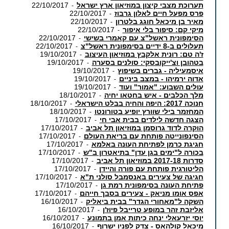
תערוכת מצבי קיצון במוזיאון ארץ ישראל
22/10/2017
-
פרס מפעל חיים לאלון גרבוז
22/10/2017
-
מאיר בן מיכאל חוגג בלטרון
22/10/2017
-
מיקי קם: סיפור בלי איפור
22/10/2017
-
הסימפונית ראשל"צ עם קאמרי בשישי
22/10/2017
-
תעלולים ב-8 ידיים בסימפונית ראשל"צ
22/10/2017
-
ז'ה טם: רונית אלקבץ במוזיאון העיצוב
19/10/2017
-
בטהובן וצ'ייקובסקי: סולנים בסערה
19/10/2017
-
איסמעיליה - גברים בשיפוץ
19/10/2017
-
אדוה ירמיהו - במצב ביניים
19/10/2017
-
עולים השבוע: "אמור" ועוד
19/10/2017
-
מלך הכלבים - איש בחטאו יחיה
18/10/2017
-
חנוכה 2017: היפה והחיה בבלט הישראלי
18/10/2017
-
המחזמר בילי שוורץ יופיע בטורונטו
18/10/2017
-
הצגה חדשה לילדים בבית אבי חי
17/10/2017
-
הוקרה לדוד גרוסמן במוזיאון תל אביב
17/10/2017
-
הסינפונייטה פותחת עם בריאת העולם
17/10/2017
-
חגיגת כרמן לפתיחת העונה באלמא
17/10/2017
-
בכורה ל"ימים בגן עדן" בתיאטרון ב"ש
17/10/2017
-
סדרות 2017-18 במוזיאון תל אביב
17/10/2017
-
הליטורגית פותחת עם פורה והיידן
17/10/2017
-
חגיגה של צעירים באנסמבל סולני ת"א
17/10/2017
-
פתיחת העונה בסימפונית רמת גן
17/10/2017
-
אפס אומו מניאק - צעירים בסבך חייהם
17/10/2017
-
השקה ל"מאחורי הגדר" בבית ביאליק
16/10/2017
-
אליזבת זהר במופע טרייבל פיוז'ן
16/10/2017
-
יוסי יזרעאלי ינחה כיתות אמן בתמונע
16/10/2017
-
מיכאל קולהאס - צדק לפניו ישרוף
16/10/2017
-