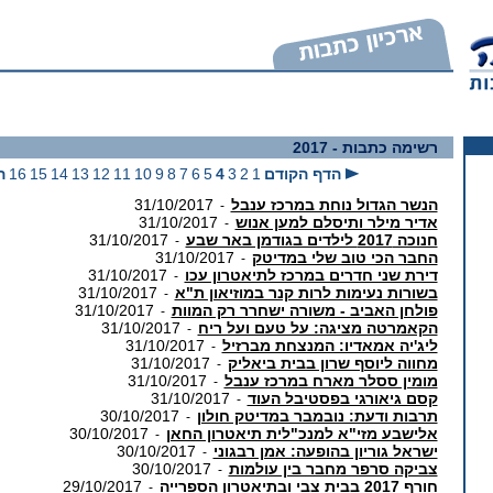
רשימה כתבות
- 2017
הדף הקודם
1
2
3
4
5
6
7
8
9
10
11
12
13
14
15
16
ה
הנשר הגדול נוחת במרכז ענבל
31/10/2017
-
אדיר מילר ותיסלם למען אנוש
31/10/2017
-
חנוכה 2017 לילדים בגודמן באר שבע
31/10/2017
-
החבר הכי טוב שלי במדיטק
31/10/2017
-
דירת שני חדרים במרכז לתיאטרון עכו
31/10/2017
-
בשורות נעימות לרות קנר במוזיאון ת"א
31/10/2017
-
פולחן האביב - משורה ישחרר רק המוות
31/10/2017
-
הקאמרטה מציגה: על טעם ועל ריח
31/10/2017
-
ליג'יה אמאדיו: המנצחת מברזיל
31/10/2017
-
מחווה ליוסף שרון בבית ביאליק
31/10/2017
-
מומין ססלר מארח במרכז ענבל
31/10/2017
-
קסם גיאורגי בפסטיבל העוד
31/10/2017
-
תרבות ודעת: נובמבר במדיטק חולון
30/10/2017
-
אלישבע מזי"א למנכ"לית תיאטרון החאן
30/10/2017
-
ישראל גוריון בהופעה: אמן רבגוני
30/10/2017
-
צביקה סרפר מחבר בין עולמות
30/10/2017
-
חורף 2017 בבית צבי ובתיאטרון הספרייה
29/10/2017
-