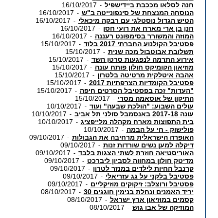
חנה לסלאו מככבת ביידישפיל
16/10/2017
-
הנוסחה המנצחת של סינפונייטה ב"ש
16/10/2017
-
הטיש הגדול נוסטלגי עם רבקה מיכאלי
16/10/2017
-
חנן בן ארי מארח את רועי חסן
16/10/2017
-
המוזה והמשורר בסימפונט רעננה
16/10/2017
-
פסטיבל הקולנוע החברתי 2017 בלוד
15/10/2017
-
תשלובת אבוטבול מכה שנית
15/10/2017
-
אירוע התרמה לנפגעות סרטן השד
15/10/2017
-
מוזיאון הקומיקס חולון פותח עונה
15/10/2017
-
אהבה איטלקית מרטיטה בלטרון
15/10/2017
-
פסטיבל הקומדיות הצרפתיות 2017
15/10/2017
-
"העדות" זכה בפסטיבל הסרטים חיפה
15/10/2017
-
התיקון של אוסאמה מסרי
15/10/2017
-
עולים השבוע: "הולכת שבעה" ועוד
10/10/2017
-
עונה 2017-18 באנסמבל סולני תל אביב
10/10/2017
-
בית התפוצות מארח מקהלה מלייפציג
10/10/2017
-
פולישוק - חי על הבמה
10/10/2017
-
האופרה הישראלית מרחיבה את הגבולות
09/10/2017
-
דיקלה למען נשים שורדות זנות
09/10/2017
-
האוריסטיאה חוזרת לשתי הצגות בלבד
09/10/2017
-
מדיטק חולון במחווה לסביון ליברכט
09/10/2017
-
קרנבל החיות לילדים במנזר לטרון
09/10/2017
-
פסטיבל בלקני על גג עזריאלי
09/10/2017
-
פסטיבל ורוצלב: זיקוקים מוזיקליים
09/10/2017
-
יריד האמנים ונחלת בנימין חוגגים 30
08/10/2017
-
קסמים במוזיאון ארץ ישראל
08/10/2017
-
המוזיקה של אבו גוש
08/10/2017
-