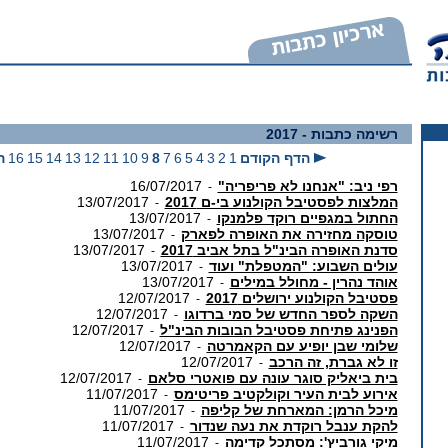
רשימה כתבות
- 2017
הדף הקודם
1
2
3
4
5
6
7
8
9
10
11
12
13
14
15
16
ה
רפי ניב: "אנחנו לא פריפריה"
16/07/2017
-
המלצות לפסטיבל הקולנוע בי-ם 2017
13/07/2017
-
החתול במגפיים רוקד פלמנקו
13/07/2017
-
טוסקה מחזירה את האופרה לפארק
13/07/2017
-
סדנת האופרה הבינ"ל בתל אביב 2017
13/07/2017
-
עולים השבוע: "המטפלת" ועוד
13/07/2017
-
אוהד נהרין - מחולל במילים
13/07/2017
-
פסטיבל הקולנוע ירושלים 2017
12/07/2017
-
השקה לספר החדש של סמי ברדוגו
12/07/2017
-
הפנינג פתיחת פסטיבל הבובות הבינ"ל
12/07/2017
-
שלומי שבן יופיע עם הקאמרטה
12/07/2017
-
זו לא גברת, זה הרכב
12/07/2017
-
בית ביאליק סוגר עונה עם פואטרי סלאם
12/07/2017
-
אירוע לבית העיר וקולקטיב פריטימס
11/07/2017
-
מיכל הרמן: המארחת של קליפה
11/07/2017
-
להקת ענבל רוקדת את נעה שנדור
11/07/2017
-
מיקי גורביץ': מסתכל קדימה
11/07/2017
-