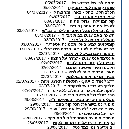
נהמת לבו של ברדנשווילי
05/07/2017
-
פותח קופסה למירי מסיקה
05/07/2017
-
הכלב הקטן צחק - בארון ומחוצה לו
04/07/2017
-
שואו מארצות-הבריטני
04/07/2017
-
קול המוזיקה - גדול, פתוח
03/07/2017
-
להציל את תיאטרון הידית
03/07/2017
-
איילת בראל תנהל תיאטרון לילדים בב"ש
03/07/2017
-
תשעה באב 2017 בבית אבי חי
03/07/2017
-
מהוללת מגיעה לתל אביב
03/07/2017
-
קומיקאים למען בעלי תסמונת אספרגר
03/07/2017
-
בכורה עולמית לפיטר פן בבלט הישראלי
03/07/2017
-
תיאטרון עכו מגיע לתל אביב
03/07/2017
-
אינטימדאנס 2017 - יצירה על הקצה
03/07/2017
-
מופע בל קנטו במנזר לטרון
02/07/2017
-
הקסם האירי שיסעיר אתכם
02/07/2017
-
מאריי פרחיה חוזר לאלמא
02/07/2017
-
אביהו מדינה מופיע באלמא
02/07/2017
-
רייצ'ל ארדוס Q&A - השאלות האינטימיות
02/07/2017
-
מלנקי בעיבוד נועז לשקספיר
02/07/2017
-
להקת עלמא: שרים מהלב, ללא יומרה
02/07/2017
-
הבטרפליי של מאדאם ברטמן
02/07/2017
-
נועלים את שרים בכיכר במוזיאון ת"א
29/06/2017
-
טום ג'ונס בישראל: הכל קול ג'ונס
29/06/2017
-
עולים השבוע: "להציל את נטע" ועוד
29/06/2017
-
גשר על מים סוערים
29/06/2017
-
טיפקס מופיעה בפסטיבל קול המוזיקה
28/06/2017
-
הקאמרית הישראלית במחווה לקווין
28/06/2017
-
יום מדע חינמי במדעטק
28/06/2017
-