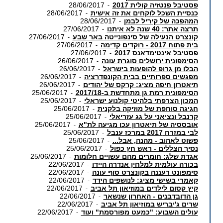
פסטיבל פנטזיה קולית 2017
28/06/2017
-
כנסיית השכל לוקחים את זה אישית
28/06/2017
-
המהפכה של קיריל לבמן
28/06/2017
-
תרצה אתר: 40 שנה לא איתנו
27/06/2017
-
קונצרט הנעילה של סינפונייטה באר שבע
27/06/2017
-
בית פתוח 2017 - רוקדים קדימה
27/06/2017
-
פסטיבל אינטימדאנס 2017
27/06/2017
-
הסימפונית ירושלים סוגרת עונה
26/06/2017
-
הבלו מן גרופ להופעות בישראל
26/06/2017
-
מפגשים ספרותיים בבית הקונפדרציה
26/06/2017
-
תיאטרון חיפה מציג: קרקס של יהודים
26/06/2017
-
הסימפונית רמת גן מתחדשת ב-2017/18
25/06/2017
-
המכון הצרפתי בלהיטי קולנוע ישראלי
25/06/2017
-
חגיגה סוחפת של מוזיקה בלקנית
25/06/2017
-
קרנבל ונציאני על גג עזריאלי
25/06/2017
-
אובססיה של תיאטרון עכו מגיעה לת"א
25/06/2017
-
לבי במזרח 2017 במרכז ענבל
25/06/2017
-
פשוט לאהוב - מהנה, אבל...
25/06/2017
-
נסיך הצללים - ראש חץ כפול
25/06/2017
-
אגדת שלג: חומרים מהם עשויים חלומות
25/06/2017
-
בכורה עולמית למלחין אנדרה היידו
22/06/2017
-
סימפונט רעננה בקונצרט סוף עונה
22/06/2017
-
קאמרי בשישי מציג: לנושפים הידד
22/06/2017
-
קיץ קסום לילדים במוזיאון תל אביב
22/06/2017
-
גן הדובדבנים - האחרון שנשאר
22/06/2017
-
שרים ג'יבריש במוזיאון תל אביב
22/06/2017
-
עולים השבוע: "כמעט מפורסמת" ועוד
22/06/2017
-