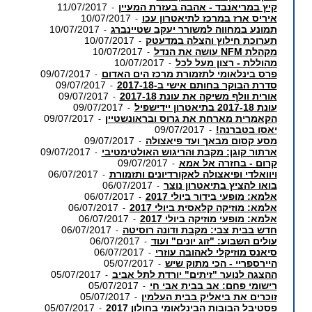
קיץ במריאנבד - אהבה בעזרת המעיין
11/07/2017
-
איריס ארז במרכז לתיאטרון עכו
10/07/2017
-
תמונע במחווה למשורר יעקב שטיינברג
10/07/2017
-
תערוכת חילוץ והצלה במדעטק
10/07/2017
-
מקהלת NFM עושה את הנדל
10/07/2017
-
מהוללת - רצון מעל לכל
10/07/2017
-
פרס בינלאומי לתזמורת מרכז הים האדום
09/07/2017
-
סדרת הבוקר בחותם אישי ב-2017-18
09/07/2017
-
אורית וולף משיקה את עונת 2017-18
09/07/2017
-
עונת 2017-18 בתיאטרון יידישפיל
09/07/2017
-
הקאמרית מארחת את גרוס ובראונשטיין
09/07/2017
-
יאסו בטברנה!
09/07/2017
-
מסע קסום מבאך ועד פיאצולה
09/07/2017
-
ארתור קוגן: מקבת והריגוש האולטימטיבי
09/07/2017
-
קרום - בחזרה אל אמא
09/07/2017
-
ויוואלדי ופיאצולה לאקורדיונים ותזמורת
06/07/2017
-
בואו להציץ בתיאטרון נוצר
06/07/2017
-
אלמא: מופעי בידור ביולי 2017
06/07/2017
-
אלמא: מוזיקה קלאסית ביולי 2017
06/07/2017
-
אלמא: מופעי מוזיקה ביולי 2017
06/07/2017
-
חדש בבית צבי: מקבת ודונה רוסיטה
06/07/2017
-
עולים השבוע: "זוג יונים" ועוד
06/07/2017
-
סיאנס מוזיקלי לאהובה עוזרי
06/07/2017
-
היירספריי - הכי מתוק שיש
05/07/2017
-
ההצגה לנוער "זיתים" יורדת לתל אביב
05/07/2017
-
רישומי פחם: אב בבית אבי חי
05/07/2017
-
זוכרים את ביאליק בבית העלמין
05/07/2017
-
פסטיבל הבובות הבינלאומי בחולון 2017
05/07/2017
-