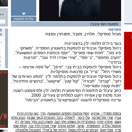
גלרית תמונות
(תמונת יחסי ציבור)
מוסיקאי
לו
מנהל מוסיקלי, מלחין, מעבד, פסנתרן ומנצח.
הא
בוגר ביה"ס תלמה ילין בהצטיינות.
ניהול מוסיקלי ועיבודים להפקות בתאטרון הספריה: "משחקי
2
פיג`מה", "תחת שמי פאריס", "יוסף וכותונת הפסים המשגעת",
9
"הערב מחזמר", "ג`יפסי", "שירי אנדרו לויד וובר", "זכרונות
6
3
ברודווי".
0
ניהול מוסיקלי להפקות בבית צבי: "פיפן", "על ספה אדומה –
משירי רחל", "גריז" וכן סדנאות מוסיקליות.
ניהול מוסיקלי ועיבודים להפקות בתלמה ילין: "מופע האימים של
רוקי", "קברט", "חבורה", "קול קטן", "שיקאגו", "ברנשים וחתיכות",
"חנות קטנה ומטריפה".
כתב עיבודים לתזמורת הסימפונית תלמה ילין ולסימפונט רעננה.
זוכה מלגת קרן אמיתי רוקם למלחינים צעירים, 2000.
עריכה מוסיקלית להצגה "הקומיקאים" בתאטרון "הבימה".
בוסתן ספרדי - ארכיון
,
יוסף וכתונת הפסים המשגעת
,
גדר
,
נשי טרויה (בית
צבי)
,
שירי קול פורטר
,
עלי כינור
,
ליאולה
,
ביבר הזכוכית (באר שבע)
,
כובע מלא
גשם
,
אחרון ימיה
,
באמהרית זה נשמע יותר טוב
,
משה רבנו נסיך מצרים
,
רק
אתמול נולדה
,
האסופית
,
שיער
,
קפיטן קרגיוז
,
שירי אנדרו לויד ובר
,
תחת שמי
פריז
,
אמדיאוס
,
הבחורים בדלת ממול
,
דודתו של צ'ארלי
,
המובטל מלמעלה
,