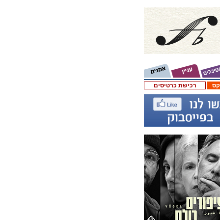
קס
רכישת כרטיסים