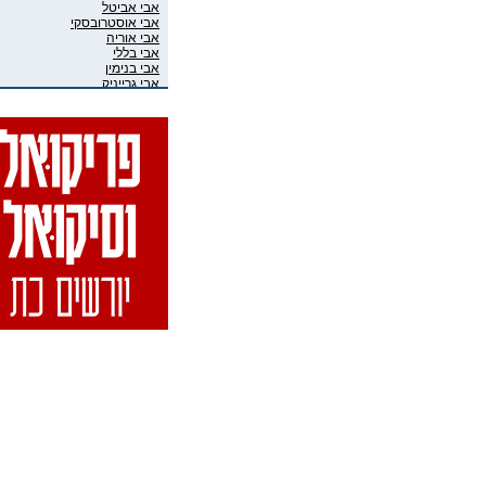
אבי אביטל
אבי אוסטרובסקי
אבי אוריה
אבי בללי
אבי בנימין
אבי גרייניק
אבי חדש
אבי טרמין
אבי מוגרבי
אבי פניני
אבי קושניר
אבי שושני
אבי שכוי
אבי אליאס
אבי גיבסון בר-אל
אביב איבגי
אביב רון
אביבה גר
אביגיל ארד
אביגיל אריאלי
אביה בן דוד
אביה קופלמן
אביטל דיקר
אביטל הנדלר
אביטל פסטרנק
אבי-יונה בואנו (במבי)
אבינועם מור-חיים
אביעד שטיר
אבירם פרייברג
אבירם רייכרט
אבישי כהן
אבישי מילשטיין