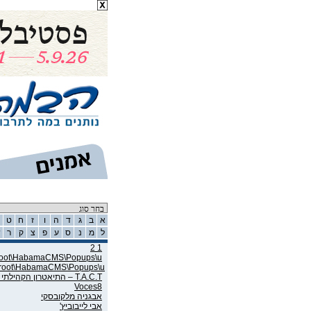
רשימת אמנים
א
ב
ג
ד
ה
ו
ז
ח
ט
ל
מ
נ
ס
ע
פ
צ
ק
ר
ש
1 2
wroot\HabamaCMS\Popups\u
wroot\HabamaCMS\Popups\u
T.A.C.T – התיאטרון הקהילתי תל אביב
Voces8
אבגניה מלקובסקי
אבי לייבוביץ'