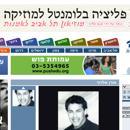
תל-אביב
מרכז
חיפה
צפון
ירושלים
דרום
אינד
אורן אלדור
י
כ
ת
C:\domains\habama.co.il\ww
C:\domains\habama.co.il\ww