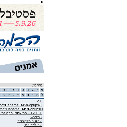
רשימת אמנים
א
ב
ג
ד
ה
ו
ז
ח
ט
ל
מ
נ
ס
ע
פ
צ
ק
ר
ש
1 2
wroot\HabamaCMS\Popups\u
wroot\HabamaCMS\Popups\u
T.A.C.T – התיאטרון הקהילתי תל אביב
Voces8
אבגניה מלקובסקי
אבי לייבוביץ'