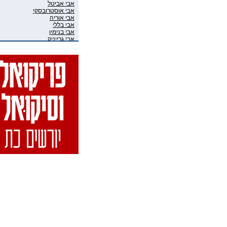
אבי אביטל
אבי אוסטרובסקי
אבי אוריה
אבי בללי
אבי בנימין
אבי גרייניק
אבי חדש
אבי טרמין
אבי מוגרבי
אבי פניני
אבי קושניר
אבי שושני
אבי שכוי
אבי אליאס
אבי גיבסון בר-אל
אביב איבגי
אביב רון
אביבה גר
אביגיל ארד
אביגיל אריאלי
אביה בן דוד
אביה קופלמן
אביטל דיקר
אביטל הנדלר
אביטל פסטרנק
אבי-יונה בואנו (במבי)
אבינועם מור-חיים
אביעד שטיר
אבירם פרייברג
אבירם רייכרט
אבישי כהן
אבישי מילשטיין