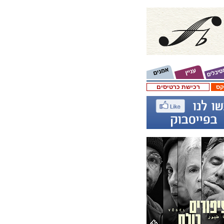
קס
רכישת כרטיסים