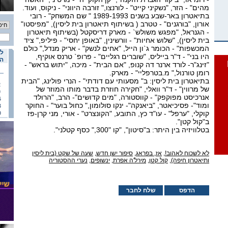
מהים" - הזר, "נשקיני קייט" - לורנצו," זורבה היווני" - ניקוס, ועוד.
בתיאטרון באר-שבע בשנים 1989-1993 " שם המשחק" - רובי
אורון, "בורגנים" - טטרב ( בשיתוף תיאטרון בית ליסין), "מפיסטו"
- הגנראל, "מפגש משולש` - מארק דריסקטל (בשיתוף תיאטרון
בית ליסין), "שלוש אחיות" - וורשינין, "באופן יחסי" - פיליפ," ציד
המכשפות" - הכומר ג`ון הייל, "אחים לנשק" - אריק מנדל," כולם
לו
היו בני" - ד"ר בייליס, "שוברים רגליים" - פרופ` טרנס אוקיף,
הא
"זינג"ר- לורד ארנר דה קנופ, "אם הבית" - מיכה, "יתוש בראש" -
רומן טורנול," מ.בטרפליי" - מארק.
בתיאטרון בית ליסין: ב" מסעותי עם דודתי" - הנרי פולינג, "הבית
2
של מרווין" - ד"ר וואלי, "חקירה חוזרת בדבר מותו המוזר של
9
אנרכיסט מפוקפק" - קווסטורה, "מים קדושים"- הרב, "הרולד
6
ומוד"- פסיכיאטר, "ביאנקה"- ינקו סולומון," כחול בוער" - החוקר
3
קוקלי, "ערפל" - עו"ד כץ, התובע, "הקונצרט" - אורי, מני קרן-פז
0
ב"קול קטן".
בטלוויזיה בין היתר: ב"סיטון", "קו "300," כסף קטלני".
לא לשכוח לאהוב!
,
אז, בפראג
,
סיפור ישן חדש
,
שעה של שקט (בית ליסין
ותיאטרון חיפה)
,
קול קטן
,
מירל'ה אפרת
,
ינשופים
,
נערי ההסטוריה
הדפס
שלח לחבר