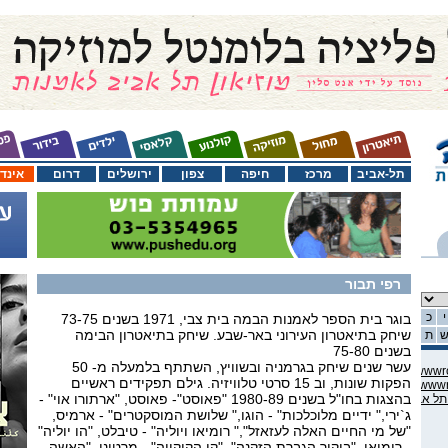
תל-אביב
מרכז
חיפה
צפון
ירושלים
דרום
אינד
רפי תבור
י
כ
בוגר בית הספר לאמנות הבמה בית צבי, 1971 בשנים 73-75
שיחק בתיאטרון העירוני באר-שבע. שיחק בתיאטרון הבימה
ת
בשנים 75-80
עשר שנים שיחק בגרמניה ובשוויץ, השתתף בלמעלה מ- 50
C:\domains\habama.co.il\ww
הפקות שונות, וב 15 סרטי טלוויזיה. גילם תפקידים ראשיים
C:\domains\habama.co.il\ww
בהצגות בחו"ל בשנים 1980-89 "פאוסט"- פאוסט, "ארתורו אוי" -
ג`ירי," ידיים מלוכלכות" - הוגו," שלושת המוסקטרים" - ארמיס,
"של מי החיים האלה לעזאזל"," רומיאו ויוליה" - טיבלט, "הו יוליה"
- רומיאו, "ביקור הגברת הזקנה", "קן הקוקייה" - מרטיני, "האשה