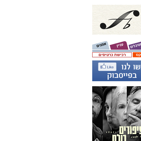
קס
רכישת כרטיסים