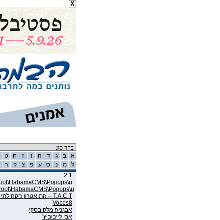
רשימת אמנים
א
ב
ג
ד
ה
ו
ז
ח
ט
ל
מ
נ
ס
ע
פ
צ
ק
ר
ש
1 2
wroot\HabamaCMS\Popups\u
wroot\HabamaCMS\Popups\u
T.A.C.T – התיאטרון הקהילתי תל אביב
Voces8
אבגניה מלקובסקי
אבי לייבוביץ'