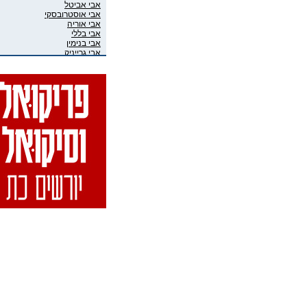
אבי אביטל
אבי אוסטרובסקי
אבי אוריה
אבי בללי
אבי בנימין
אבי גרייניק
אבי חדש
אבי טרמין
אבי מוגרבי
אבי פניני
אבי קושניר
אבי שושני
אבי שכוי
אבי אליאס
אבי גיבסון בר-אל
אביב איבגי
אביב רון
אביבה גר
אביגיל ארד
אביגיל אריאלי
אביה בן דוד
אביה קופלמן
אביטל דיקר
אביטל הנדלר
אביטל פסטרנק
אבי-יונה בואנו (במבי)
אבינועם מור-חיים
אביעד שטיר
אבירם פרייברג
אבירם רייכרט
אבישי כהן
אבישי מילשטיין