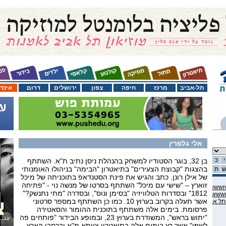
תל-אביב
מרכז
חיפה
צפון
ירושלים
דרום
אינד
אלי גלפרין
י
כ
בן 32, בוגר הסטודיו למשחק בהנהלת ניסן נתיב ת"א. השתתף
בהצגות "קבוצת הצעירים" בתיאטרון "הבימה" בניהולו האומנותי
ת
של אילן רונן. כתב והגיש את פינת הסטנדאפ בתוכניתה של מיכל
זוארץ – "שישי עם מיכל" השתתף בסרטו של מנשה נוי - "פתיחה
C:\domains\habama.co.il\ww
1812" ובסדרות הטלוויזיה "בסימן ונוס", ובסדרה "מתי נתנשק?"
C:\domains\habama.co.il\ww
אשר תעלה בקרוב בערוץ 10. כמו כן השתתף במספר סרטוני
פרסומת. בימים אלה משתתף בתוכנית ההומור והסאטירה
"יתוש בראש", המשודרת בערוץ 23, ובמופע הבידור "פותחים פה
לשפן" אשר רץ בימים אלה בתיאטרון צוותא ת"א וברחבי הארץ.