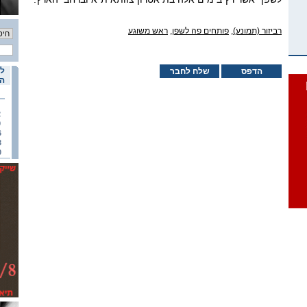
רביזור (תמונע)
,
פותחים פה לשפן
,
ראש משוגע
לו
הדפס
שלח לחבר
הא
2
9
6
3
0