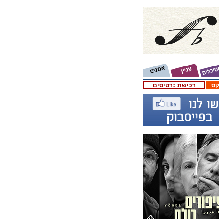
קס
רכישת כרטיסים