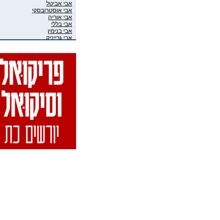
אבי אביטל
אבי אוסטרובסקי
אבי אוריה
אבי בללי
אבי בנימין
אבי גרייניק
אבי חדש
אבי טרמין
אבי מוגרבי
אבי פניני
אבי קושניר
אבי שושני
אבי שכוי
אבי אליאס
אבי גיבסון בר-אל
אביב איבגי
אביב רון
אביבה גר
אביגיל ארד
אביגיל אריאלי
אביה בן דוד
אביה קופלמן
אביטל דיקר
אביטל הנדלר
אביטל פסטרנק
אבי-יונה בואנו (במבי)
אבינועם מור-חיים
אביעד שטיר
אבירם פרייברג
אבירם רייכרט
אבישי כהן
אבישי מילשטיין