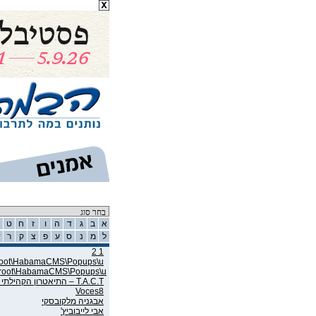
רשימת אמנים
א
ב
ג
ד
ה
ו
ז
ח
ט
ל
מ
נ
ס
ע
פ
צ
ק
ר
ש
1 2
wroot\HabamaCMS\Popups\u
wroot\HabamaCMS\Popups\u
T.A.C.T – התיאטרון הקהילתי תל אביב
Voces8
אבגניה מלקובסקי
אבי לייבוביץ'