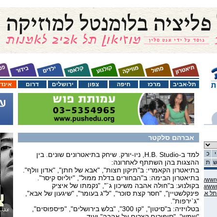
תל-אביב
מרכז
חיפה
צפון
ירושלים
דרום
אינד
אברהם סלקטר
י
כ
למד ב-H.B. Studio, ניו-יורק. שיחק בתיאטרונים שונים. בין
ההצגות בהן השתתף לאחרונה:
ת
בתיאטרון הקאמרי: ב"תיקון חצות", "אבא של חתן", "אדון וולף".
בתיאטרון הבימה: ב"הבחורים בדלת ממול", "יוליוס קיסר".
C:\domains\habama.co.il\ww
בקולנוע: ב"חולה אהבה משיכון ג`", "נקמתו של איציק
C:\domains\habama.co.il\ww
פינקלשטיין", "חסר קצת סוכר", "ל"ג בעומר", "שיגעון של אבא",
"ג`ירפות".
בטלויזיה: ב"סיטון", "קו 300", "בלש בירושלים", "פיספוסים",
"שמש", "סיפורים קצרים על אהבה" ועוד.