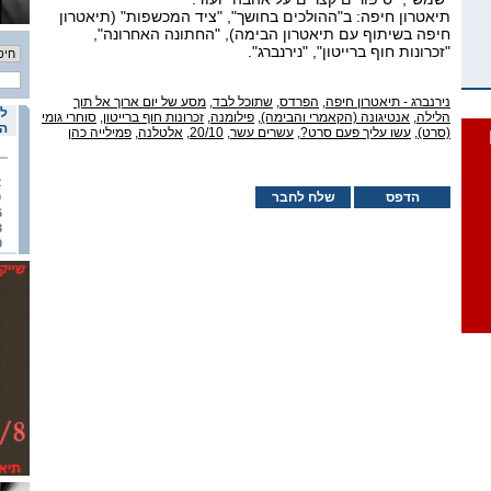
תיאטרון חיפה: ב"ההולכים בחושך", "ציד המכשפות" (תיאטרון
חיפה בשיתוף עם תיאטרון הבימה), "החתונה האחרונה",
"זכרונות חוף ברייטון", "נירנברג".
נירנברג - תיאטרון חיפה
,
הפרדס
,
שתוכל לבד
,
מסע של יום ארוך אל תוך
לו
הלילה
,
אנטיגונה (הקאמרי והבימה)
,
פילומנה
,
זכרונות חוף ברייטון
,
סוחרי גומי
הא
(סרט)
,
עשו עליך פעם סרט?
,
עשרים עשר
,
20/10
,
אלטלנה
,
פמילייה כהן
2
הדפס
שלח לחבר
9
6
3
0