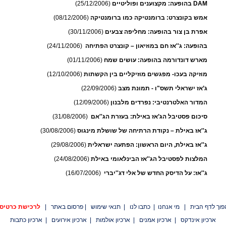
DAM בהופעה: מקצוענים ופוליטיים
(25/12/2006)
אמש בקונצרט: ברומנטיקה כמו ברומנטיקה
(08/12/2006)
אפרת בן צור בהופעה: מחליפה צבעים
(30/11/2006)
בהופעה: ג''אז חם במוזיאון – קונצרט הפתיחה
(24/11/2006)
מארש דונדורמה בהופעה: עושים שמח
(01/11/2006)
מוזיקה בעכו- מפגשים מוזיקליים בין הקשתות
(12/10/2006)
ג’אז ישראלי תשס"ו - תמונת מצב
(22/09/2006)
המדור האלטרנטיבי: נפרדים מלבנון
(12/09/2006)
סיכום פסטיבל הג’אז באילת: בעזרת הג''אם
(31/08/2006)
ג''אז באילת – נקודת הרתיחה של שושלת מינגוס
(30/08/2006)
ג''אז באילת, היום הראשון: הפתעה ישראלית
(29/08/2006)
המלצות לפסטיבל הג''אז הבינלאומי באילת
(24/08/2006)
ג''אז: על הדיסק החדש של אלי דג''יברי
(16/07/2006)
פוך לדף הבית
|
מי אנחנו
|
כתבו לנו
|
תנאי שימוש
|
פרסום באתר
|
לרכישת כרטיס
ארכיון אינדקס
|
ארכיון אמנים
|
ארכיון אולמות
|
ארכיון אירועים
|
ארכיון כתבות