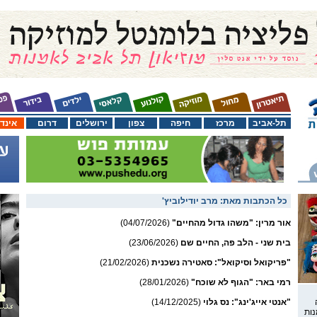
תל-אביב
מרכז
חיפה
צפון
ירושלים
דרום
אינד
כל הכתבות מאת:
מרב יודילוביץ'
אור מרין: "משהו גדול מהחיים"
(04/07/2026)
בית שני - הלב פה, החיים שם
(23/06/2026)
"פריקואל וסיקואל": סאטירה נשכנית
(21/02/2026)
רמי באר: "הגוף לא שוכח"
(28/01/2026)
"אנטי אייג'ינג": נס גלוי
(14/12/2025)
נות