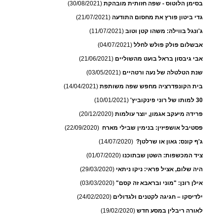
בסימן הלוטוס - שפה חזותית מובהקת
(30/08/2021)
גדי ביטון פורץ את מחסום התודעה
(21/07/2021)
ג'ונגל בווילה: משהו קטן וטוב
(11/07/2021)
אבשלום פולק פולש לחלל
(04/07/2021)
אבי גיבסון בראל בועט מהשוליים
(21/06/2021)
שנת הטלטלה של נעה ורטהיים
(03/05/2021)
בית הקונפדרציה מחפש שפה משותפת
(14/04/2021)
30 למותו של רוני פינקוביץ'
(10/01/2021)
פרידה מיעקב אגמון, יוצר עולמות
(20/12/2020)
פסטיבל אושפיזין: בנימין שבילי מארח
(22/09/2020)
ג'ף קונס: גאון או שרלטן?
(14/07/2020)
ציד המכשפות: השטן שבתוכנו
(01/07/2020)
היה שלום, אציל פראי: ניקו ניתאי
(29/03/2020)
אילן רונן: "מוני ובראבא זה קסם"
(03/03/2020)
ילדיסקו – חגיגה לקטנים ולגדולים
(24/02/2020)
לאורה ריבלין במסע חדש
(19/02/2020)