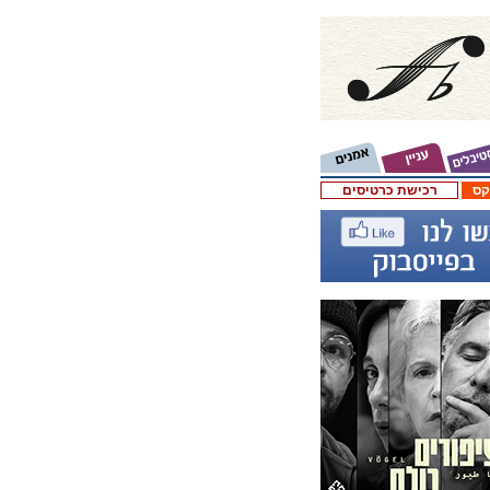
קס
רכישת כרטיסים