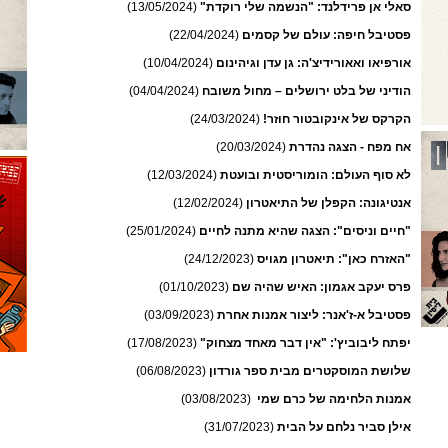
סאלי אן פרידלנד: "הנשמה שלי רוקדת"
(13/05/2024)
פסטיבל חיפה: עולם של קסמים
(22/04/2024)
אורפיאו ואאורידיצ'ה: גן עדן וגיהינום
(10/04/2024)
הודיני של בלט ירושלים – מחול משובח
(04/04/2024)
הקרקס של אינקובטור חוזר!
(24/03/2024)
אח מפח - הצגה נהדרת
(20/03/2024)
לא סוף העולם: הומוריסטית ובועטת
(12/03/2024)
אנטיגונה: הקפלן של התיאטרון
(12/02/2024)
"חיים וניסים": הצגה שהיא מתנה לחיים
(25/01/2024)
"האזרח כאן": תיאטרון מגויס
(24/12/2023)
פרס יעקב אגמון: האיש שהיה שם
(01/10/2023)
פסטיבל א-ז'אנר: ליצור אמנות אחרת
(03/09/2023)
יפתח ליבוביץ': "אין דבר מאחד מצחוק"
(17/08/2023)
שלושת המוסקטרים מבית ספר גורדון
(06/08/2023)
אמנות הלחימה של כרם שמי
(03/08/2023)
אילן סביר נלחם על הבית
(31/07/2023)