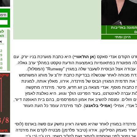
ן לובשת פראדה 2, תמונה באדיבות
לוח
ם
האי
היכן ומתי
א
2
9
רט הקודם אנדי סאקס (
אן הת'אוויי
) היא כתבת מוערכת בניו יורק. עם
16
ה מפוטרת בפתאומיות באמצעות הודעת טקסט במהלך ערב גאלה.
23
30
בצירוף מקרים, אנדי מוצאת עבודה אצל הבוסית לשעבר שלה במגזין "Runway" (המסלול).
דת מכוחה לאחר שנכשלה בבדיקת כתבת יח"צ על מותג המשתמש
את תדמית המגזין הבוס של מירנדה, אירוו, מאלץ אותה, למגינת
ת כתבות מוסף. אנדי מצאה בן זוג חדש, פיטר. מירנדה מתקשה
ת עברה לאינטרנט, בעוד הפרינט הולך וגווע. היא נאלצת לאמץ
ים וזולים. ומנסה להשיב את אמון המפרסמים, בהם בית האופנה דיור,
אנדי, אמילי (
אמילי בלאנט
). לצד מירנדה עומד כל העת העוזר
ירנדה במגזין לאחר שהיא משיגה ראיון נחשק עם סשה בארנס (לוסי
יארד מעמק הסיליקון. אירוו (טיבור פלדמן) מבטיח לקדם את מירנדה
ך נפטר לפני שהספיק להפוך זאת להליך רשמי. בנו ג'יי (בי.ג'יי