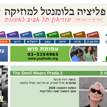
תל-אביב
מרכז
חיפה
צפון
ירושלים
דרום
אינדק
2
The Devil Wears Prada 2
בימוי
: דוויד פרנקל
שחקנים
: מריל סטריפ, אן הת`אווי, אמילי בלאנט
הופעה ראשונה
: 2026
משך הופעה
: שעה ו-53 דקות