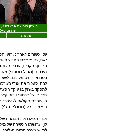
השט
פורום פיל
תמונות
שני עשורים לאחר אירועי הס
זאת, כל מערכת החדשות של
מירנדה (
מריל
סטריפ
) מאב
בסדנאות יזע. על מנת לשפר 
לבה, לשכור את אנדי כעורכ
לתפקד בשוק בו עיקר הפעילו
תכנים של סרטוני וידאו קצר
בו עובדת הקולגה לשעבר של 
הנאמן נייג'ל (
סטנלי טוצ'י
).
אנדי מצילה את מעמדה של מ
לו), גרושתו העשירה של מיל
לראש מערך התוכן הגלובלי, א