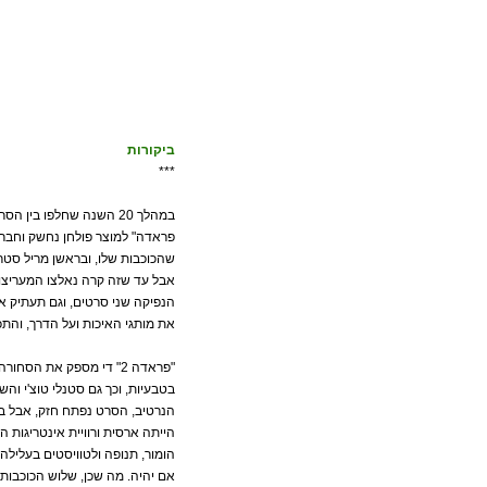
ביקורות
***
במהלך 20 השנה שחלפו ב
שהכוכבות שלו, ובראשן מריל סטר
אבל עד שזה קרה נאלצו המעריצות
הנפיקה שני סרטים, וגם תעתיק אי
את מותגי האיכות ועל הדרך, והת
"פראדה 2" די מספק את ה
בטבעיות, וכך גם סטנלי טוצ'י והש
הנרטיב, הסרט נפתח חזק, אבל ב
הייתה ארסית ורוויית אינטריגות 
הומור, תנופה ולטוויסטים בעלילה
אם יהיה. מה שכן, שלוש הכוכבותי