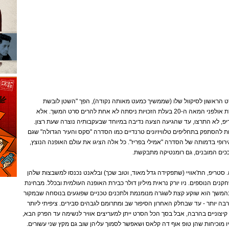
ין הסרט הראשון לסיקוול שלו (שממשיך כמעט מאותה נקודה), הפך "השטן לובשת
פראדה" למוצר פולחן נחשק וחברת אולפני המאה ה-20 בעלת הזכויות ניסתה לא אחת להרים סרט המשך. אלא
יפ, לא התרצו, עד שהגיעה הצעה נדיבה במיוחד שבעקבותיה נוצרה שעת רצון.
 להסתפק בתחליפים טלוויזיונים טרנדיים כמו הסדרה "סקס והעיר הגדולה" שגם
רופי בדמותה של הסדרה "אמילי בפריז". כל אלה הציגו את עולם האופנה הנוצץ,
ככים המובנים, גם רומנטיקה מתבקשת.
סחורה. סטריפ, הת'אוויי (שתפקידה גדל מאוד, וטוב שכך) ובלאנט נכנסו למשבצות שלהן
חקנים הנוספים. ניו יורק נראית מיליון דולר כבירת האופנה העולמית ובכלל. מבחינת
המשך הוא שוקע קצת לשגרה מנומנמת ולתכנים טכניים שפוגעים בנוסחה שבמקור
הרבה יותר - עד שבחלק האחרון הסיפור שב ומתרומם לגבהים סבירים. ציפיתי ליותר
 קיצוניים בהרבה, אבל בסך הכל הסרט ייתן למעריצים אוויר לנשימה עד הפרק הבא,
ו מוכיחות שהן טופ אוף דה קלאס ושאפשר לסמוך עליהן שוב גם מקץ שני עשורים.