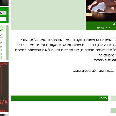
צ
לוח
היכן ומתי
האי
א
ד הצעדים הראשונים, עקב הבמאי הצרפתי תומאס בלמס אחרי
2
נים בעולם, בתרבויות שונות ומנהגים מקוונים ושונים מאוד. בדרך
9
ילים וצילומים מרהיבים, אנו מקבלים הצצה לשנה הראשונה בחייהם
16
23
ימים האלה.
30
תרגום לעברית.
גיבוריו שובי הלב. מקסים וכובש.
בייביז