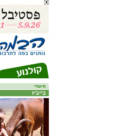
תיעודי
בייביז