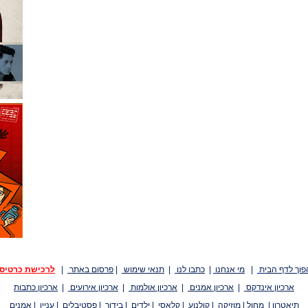
פוך לדף הבית
|
מי אנחנו
|
כתבו לנו
|
תנאי שימוש
|
פרסום באתר
|
לרכישת כרטיס
ארכיון אינדקס
|
ארכיון אמנים
|
ארכיון אולמות
|
ארכיון אירועים
|
ארכיון כתבות
תיאטרון
|
מחול
|
מוזיקה
|
קולנוע
|
קלאסי
|
ילדים
|
בידור
|
פסטיבלים
|
עניין
|
אמנים