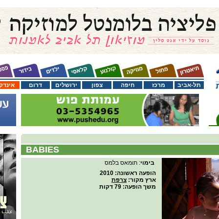
תל-אביב
מרכז
חיפה
צפון
ירושלים
דרום
אינדק
BABIES
בימוי
: תומאס בלמס
הופעה ראשונה
: 2010
ארץ מקור
:
צרפת
משך הופעה
: 79 דקות