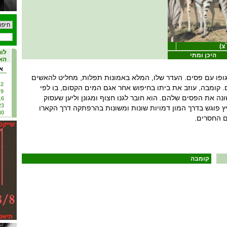
צ)
לוח
היכן ומתי
האי
א
גופו עם פסים. העדר שלו, המלא באמונות תפלות, מחליט להאשים
2
 קומבה, עוזב את ביתו בחיפוש אחר אגם המים הקסום, בו לפי
9
נה את הפסים שלהם. הוא חובר לגנו חצוף ומגונן וליען שעסוק
16
23
ץ פוגש בדרך המון דמויות שונות ומשונות בהרפתקה דרך הקארו
30
ם החסרים.
קומבה