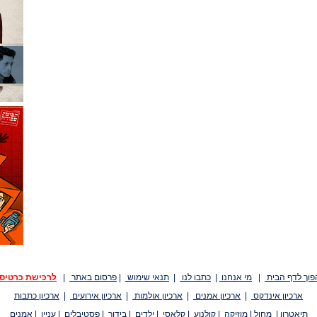
פוך לדף הבית
|
מי אנחנו
|
כתבו לנו
|
תנאי שימוש
|
פרסום באתר
|
לרכישת כרטיס
ארכיון אינדקס
|
ארכיון אמנים
|
ארכיון אולמות
|
ארכיון אירועים
|
ארכיון כתבות
תיאטרון
|
מחול
|
מוזיקה
|
קולנוע
|
קלאסי
|
ילדים
|
בידור
|
פסטיבלים
|
עניין
|
אמנים