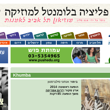
תל-אביב
מרכז
חיפה
צפון
ירושלים
דרום
אינדק
Khumba
בימוי
: אנתוני סילברסטון
הופעה ראשונה
: 2014
ארץ מקור
:
דרום אפריקה
משך הופעה
: 85 דקות