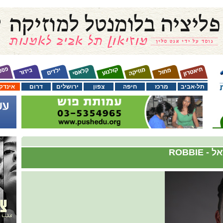
תל-אביב
מרכז
חיפה
צפון
ירושלים
דרום
אינדק
רובי וויליאמס בישראל - ROBBIE