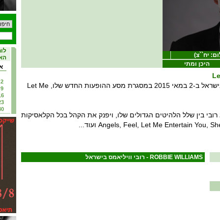
לוח
ם: יח``צ)
האי
היכן ומתי
א
Le
2
רובי ויליאמס יגיע להופעה בישראל ב-2 במאי 2015 במסגרת מסע ההופעות החדש שלו, Let Me
9
16
23
30
ובי בין שלל הלהיטים הגדולים שלו, ויפנק את הקהל בכל הקלאסיקות
רובי וויליאמס בישראל - ROBBIE WILLIAMS