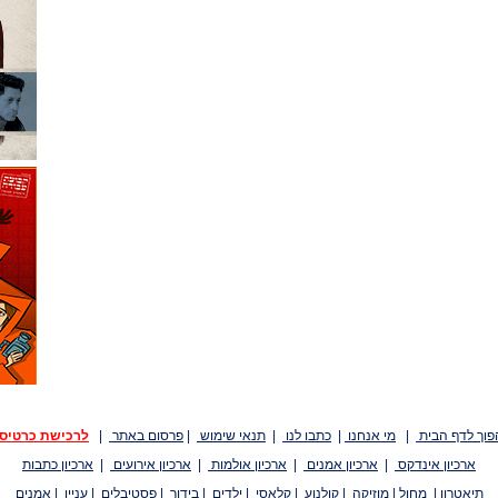
פוך לדף הבית
|
מי אנחנו
|
כתבו לנו
|
תנאי שימוש
|
פרסום באתר
|
לרכישת כרטיס
ארכיון אינדקס
|
ארכיון אמנים
|
ארכיון אולמות
|
ארכיון אירועים
|
ארכיון כתבות
תיאטרון
|
מחול
|
מוזיקה
|
קולנוע
|
קלאסי
|
ילדים
|
בידור
|
פסטיבלים
|
עניין
|
אמנים