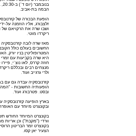
בנוב
הבמה בת-אביב.
הופעת הבכורה של קזרנובסק
זלצבורג, אליו הוזמנה על-ידי
ושבו שרה את הרקויאם של ור
ריקרדו מוטי.
מאז שרה לובה קזרנובסקיה 
החשובים בעולם כולל הקובנט 
המטרופוליטין בניו יורק, הא
היא שרה בקביעות עם זמרי ה
חוזה קררס, לאו נוצ`י, פיירו
מנצחים רבים ובכללם ריקרדו מ
ולרי גרגייב ועוד.
קזרנובסקיה עבדה גם עם במאים
הופעותיה החשובות - "המהמ
ובסט. פטרבורג ועוד.
בארץ הופיעה קזרנובסקיה ע
ובקונצרט מיוחד עם האופרה
בקונצרט המיוחד החודש תשיר
וורדי ("מקבת") וכן אריות מ
בקונצרט זמר הבריטון הרוסי
הצעיר יאן קסו.