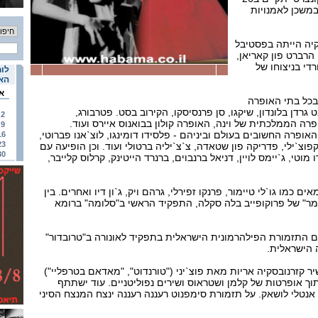
מבר (יום ד`) ב-20:30, במשכן לאמנויות
יה הייתה בפסטיבל
 הרברט פון קאריאן,
די בניצוחו של
לוח
האי
א
בכל בתי האופרה
גרדן בלונדון, שיקגו, סן פרנסיסקו, הקירוב בסט. פטרבורג,
2
ופרה הממלכתית של וינה, האופרה קולון בבואנוס איירס ועוד.
9
אופרה החשובים בעולם וביניהם - פלסידו דומינגו, לוצ`אנו פברוטי,
16
23
 קפוצ`ילי, פדריקה פון שטאדה, צ`צ`יליה ברטולי ועוד. וכן הופיעה עם
30
וטי, ג`יימס לויין, דניאל ברנבוים, ברנרד הייטינק, קרלוס קלייבר,
 כמו גו`לי טיימור, פרנקו זפירלי, גרהם ויק, ג`ון דיו ואחרים. בין
ר" של פרוקופייב בלה סקלה, התפקיד הראשי ב"סלומה" ברומא
ם התזמורת הפילהרמונית הישראלית בתפקיד לאונורה ב"טרובדור"
 הישראלית.
 קזרנובסקיה אריות מאת פוצ`יני ("טורנדוט", "מאדאם בטרפליי")
תוך אופרטות של קלמן ושטראוס ושירים נפוליטניים. עוד ישתתף
 אנטלי לושאק. על תזמורת סימפנוט רעננה רעננה ינצח המנצח הסיני