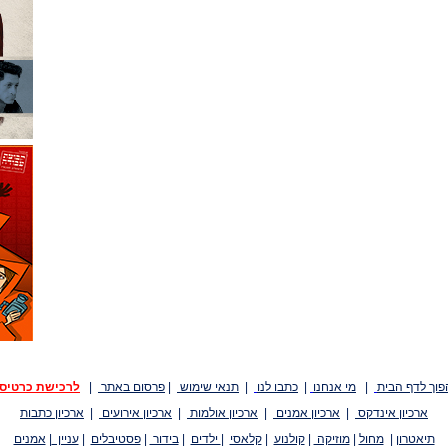
פוך לדף הבית
|
מי אנחנו
|
כתבו לנו
|
תנאי שימוש
|
פרסום באתר
|
לרכישת כרטיס
ארכיון אינדקס
|
ארכיון אמנים
|
ארכיון אולמות
|
ארכיון אירועים
|
ארכיון כתבות
תיאטרון
|
מחול
|
מוזיקה
|
קולנוע
|
קלאסי
|
ילדים
|
בידור
|
פסטיבלים
|
עניין
|
אמנים