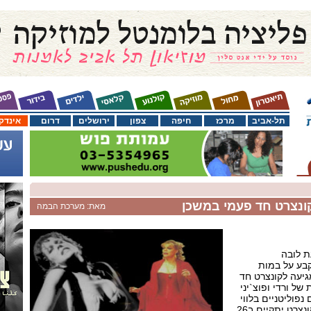
תל-אביב
מרכז
חיפה
צפון
ירושלים
דרום
אינדק
ונצרט חד פעמי במשכן
מאת: מערכת הבמה
ת לובה
קבע על במות
יעה לקונצרט חד
ל ורדי ופוצ`יני
נפוליטניים בלווי
תזמורת סימפונט רעננה. הקונצרט יתקיים ב26