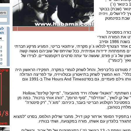
וישתתף בהקרנת סרטו ב- 14 בינואר (ו`)
טק תל אביב. ב- 15 בינואר (שבת) בבוקר
ך לירושלים, ויהיה
 שבת בסינמטק
לוח
בכורה בפסטיבל
האי
ט את המורה האירי
א
בריאן קינאן, שנחטף בבירות בשנת 1986 וסירב
 אחד הצטרף לכלאו ג`ון מקרתי, עיתונאי בריטי, המגיע מרקע חברתי
2
ויים מתפתחת ידידות אמיתית, ככל שהיחס של שוביהם נעשה קשה
9
אשון של ג`ון פורס, שעשה עד עתה סרטים דוקומנטריים. לצידו של
16
23
ץ` ("כומר").
30
סטודנט בליברפול, והחל לשחק לגמרי במקרה. תפקידו הראשון היה
לי". הוא המשיך לשחק בתיאטרון ובטלוויזיה, עד לפריצה הגדולה
בתפקיד ג`ון לנון, תפקיד שאותו גילם פעמיים, גם בסרטThe Hours And Times ב-1991 וגם
בין הסרטים הבולטים שבהם השתתף: "האנגלי שעלה וירד מהגבעה", "מייקל קולינס",Hollow
ת" של קן לואץ`, "וונדרלנד", "סוף הרומן", "הורג אותי ברכות". כמה מן
סטיבל הקולנוע הבריטי בעבר, ביניהם: "מוג`ו", "רק סינטרה"
מלחין בטהובן.
בתפקיד הסופר ארתור קונן דויל, מחבר שרלוק הולמס, בסרט "למצוא
גורר בלונדון עם אשתו, מורה במקצועה, ושתי בנותיו.
פסטיבל הקולנוע הבריטי החמישי ייפתח ב- 13 בינואר (ה`) בסינמטקים של תל אביב, ירושלים