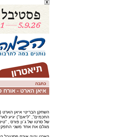
כתבה
איאן הארט - אורח 
השחקן הבריטי איאן הארט ("
החכמים", "ליאם") יגיע לאר
של סרטו של ג`ון פורס , "טיס
מגלם את אחד משני התפקיד
הארט יהיה אורח פסטיבל הקו