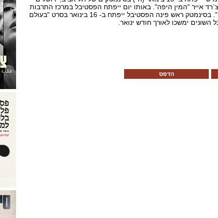
`רד אייר "המין היפה". באותו יום ייפתח הפסטיבל במרכז התרבות
בנצרת, עם הסרט "בק אדום". בסינמטק ראש פינה הפסטיבל ייפתח ב- 16 בינואר בסרט "בעולם
 השונים ימשכו לאורך חודש ינואר.
הדפס