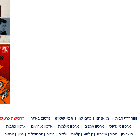
פוך לדף הבית
|
מי אנחנו
|
כתבו לנו
|
תנאי שימוש
|
פרסום באתר
|
לרכישת כרטיס
ארכיון אינדקס
|
ארכיון אמנים
|
ארכיון אולמות
|
ארכיון אירועים
|
ארכיון כתבות
תיאטרון
|
מחול
|
מוזיקה
|
קולנוע
|
קלאסי
|
ילדים
|
בידור
|
פסטיבלים
|
עניין
|
אמנים