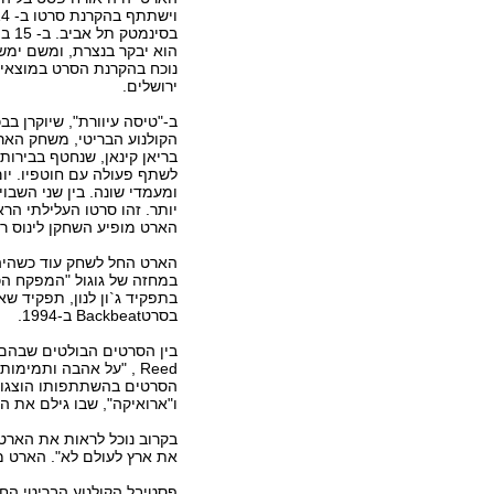
בסינמ
הוא יבקר בנצרת, ומשם ימשי
נוכח בהקרנת הסרט במוצאי
ירושלים.
ב-"טיסה עיוורת", שיוקרן ב
הקולנוע הבריטי, משחק האר
לשתף פעולה עם חוטפיו. יום
ומעמדי שונה. בין שני השב
יותר. זהו סרטו העלילתי הר
הארט מופיע השחקן לינוס רוא
הארט החל לשחק עוד כשהיה 
במחזה של גוגול "המפקח הכל
בסרטBackbeat ב-1994.
Reed , "על אהבה ותמימו
הסרטים בהשתתפותו הוצגו בפ
ו"ארואיקה", שבו גילם את ה
בקרוב נוכל לראות את הארט 
את ארץ לעולם לא". הארט מת