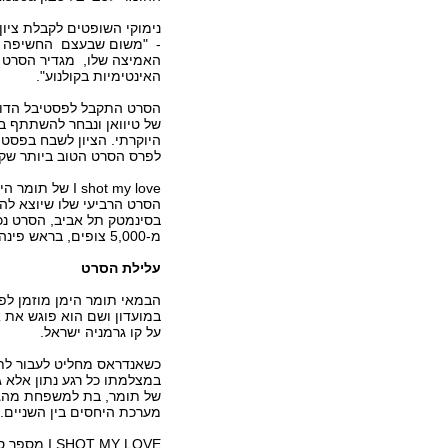
נימוקי השופטים לקבלת ציון 
- "משום שבעצם החשיפה ה
האמיצה שלו, מגדיר הסרט 
האינטימיות בקולנוע".
הסרט התקבל לפסטיבל הדוק
של טיוואן ונבחר להשתתף ב
היוקרתי. הציון לשבח בפסטי
לפרס הסרט הטוב ביותר שקי
I shot my love
הסרט הרביעי שלו שיוצא להק
בסינמטק תל אביב, הסרט נכ
מ-5,000 צופים, בראש פינה, חיפה, ירושלים ותל אביב.
עלילת הסרט
הבמאי תומר הימן מוזמן לפסט
במועדון ושם הוא פוגש את
על קו גרמניה ישראל.
כשאנדראס מחליט לעבור לת
במצלמתו כל רגע נתון אלא ג
של תומר, בת למשפחת מהגר
מערכת היחסים בין השניים.
T MY LOVE