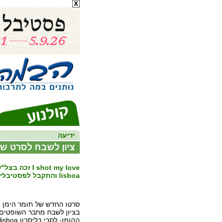
ידיעה
ציון לשבח לסרט של 
lisboa והתקבל לפסטיבלים בטיוואן ובשפילד
בציון לשבח מחבר השופטים 
ההומו- לסבי בליסבון queer lisboa .