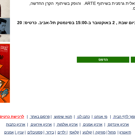
הסרט הוא קופרודוקציה ישראלית גרמנית בשיתוף ARTE. והופק בשיתוף: הקרן החדשה,
ם.
I SHOT MY LOVE יוקרן ביום שבת , 2 באוקטובר ב-15:00 בסינמטק תל-אביב. כרטיס: 20
הדפס
פוך לדף הבית
|
מי אנחנו
|
כתבו לנו
|
תנאי שימוש
|
פרסום באתר
|
לרכישת כרטיס
ארכיון אינדקס
|
ארכיון אמנים
|
ארכיון אולמות
|
ארכיון אירועים
|
ארכיון כתבות
תיאטרון
|
מחול
|
מוזיקה
|
קולנוע
|
קלאסי
|
ילדים
|
בידור
|
פסטיבלים
|
עניין
|
אמנים