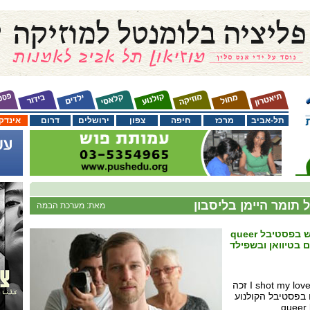
תל-אביב
מרכז
חיפה
צפון
ירושלים
דרום
אינדק
תומר היימן בליסבון
מאת: מערכת הבמה
I shot my love זכה בצל"ש בפסטיבל queer
סרטו החדש של תומר הימן I shot my love זכה
בפסטיבל הקולנוע