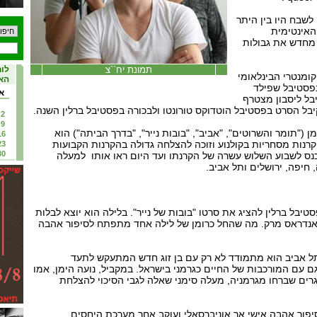
לשבח היו בין היתר
אינטימית
מחדש את גבולות
תמונת יח``צ
לוח
ומנטרי הבינלאומי
האי
פסטיבל שפילד
א
בל ליסבון מצטרף
בל הסרט בפסטיבל הוטדוקס טורונטו ולבכורה בפסטיבל ברלין השנה.
2
9
 של תומר הימן ("תומר והשרוטים", "אביב", "בובות נייר", "בדרך הביתה") הוא
16
רנות מסחריות בקולנוע וזוכה להצלחה גדולה בהקרנות הקבועות
23
30
נס לשבוע השלוש עשרה של הקרנתו ועד היום ראו אותו למעלה
יבל ברלין להציג את סרטו "בובות של נייר". בלילה הוא יוצא לבלות
 אנדראס מרק. מה שהחל כרומן של לילה אחד מתפתח לסיפור אהבה
ל אביב הוא מתמודד לא רק עם בן זוג חדש המתעקש לתעד
ם עם המורכבות של החיים כגרמני בישראל. במקביל, נועה הימן, אמו
ים שברחו מגרמניה, מעלה סימני שאלה לגבי הסיכוי להצלחת
I SHO מספר סיפור אהבה אישי אך אוניברסאלי ועוקב אחר מערכת היחסים