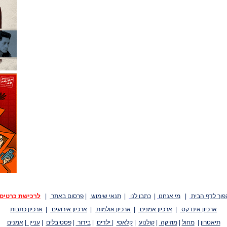
פוך לדף הבית
|
מי אנחנו
|
כתבו לנו
|
תנאי שימוש
|
פרסום באתר
|
לרכישת כרטיס
ארכיון אינדקס
|
ארכיון אמנים
|
ארכיון אולמות
|
ארכיון אירועים
|
ארכיון כתבות
תיאטרון
|
מחול
|
מוזיקה
|
קולנוע
|
קלאסי
|
ילדים
|
בידור
|
פסטיבלים
|
עניין
|
אמנים