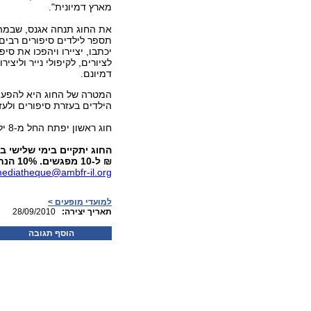
מארץ דמיונית".
את החוג תנחה אגנס, שבמ
תספר לילדים סיפורים רבים.
יכתבו, יציירו ויהפכו את סי
לציורים, לקיפולי נייר וליציר
דמיונם.
המטרה של החוג היא להפעיל
הילדים בעזרת סיפורים ולעז
חוג ראשון יפתח החל מ-8 ילדים רשומים, מספר המקומות מוגבל ל-10 ילדים.
₪ ל-10 מפגשים. 10% הנחה למנויי המדייטק. לפרטים ולהרשמה: 03-7968002/03,
mediatheque@ambfr-il.org
למועדי מופעים >
:תאריך יצירה
28/09/2010
הוסף תגובה