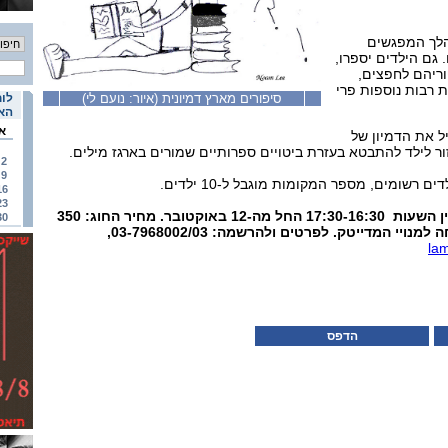
הלך המפגשים
 גם הילדים יספרו,
פוריהם לחפצים,
ות רבות נוספות פרי
סיפורים מארץ דמיונית (איור: נועם לי)
לוח
האי
א
 את הדמיון של
ור לילד להתבטא בעזרת ביטויים ספרותיים שמורים בארגז מילים.
2
9
16
23
החוג יתקיים בימי שלישי בין השעות 17:30-16:30 החל מה-12 באוקטובר. מחיר החוג: 350
30
la
הדפס