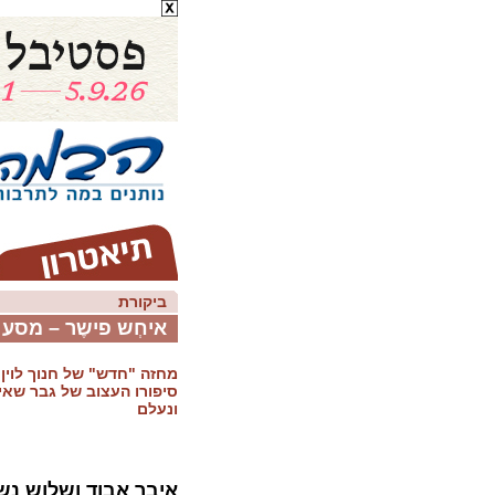
ביקורת
איחְש פישֶר – מסע 
מחזה "חדש" של חנוך לוין
סיפורו העצוב של גבר שאי
ונעלם
איבר אבוד ושלוש נשי