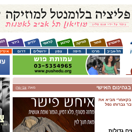
תל-אביב
מרכז
חיפה
צפון
ירושלים
דרום
אינדק
בגהינום האישי
מאת:
צבי גורן
 בקאמרי מביא את
בר גברותו נפל
ם גדולות