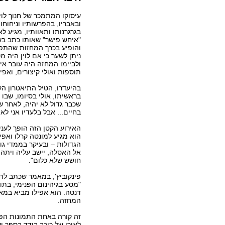
עיסוקו המתמכר של חנוך לוי
ובאבריו, בהפרשותיו וניחוחו
בגרגרנותו ותאוותיו, מגיע 
"איחש פישר" שאותו כתב בשנ
והופיע בכרך המחזות שהתפר
ניתן לשער כי אם לוין היה מ
ולביימו המחזה היה עובר אי א
תוספות ואולי קיצורים, ואפי
בהיעדרו, הטיל התיאטרון הק
בראשיתו, אולי בסיומו, שבו
שכבר גדול לא יהיה, לאחר ש
בחיים... אבל בלעדיו אני לא
האירוע הקטן הזה הופך לעני
הוא מגיע למונטה קרלו ואפי
הגדולות – ובעיקר בממדי גו
אל האסלה, יישב עליה ויתהה
חושש שלא כלום".
פינקוביץ', במאמר שכתב לת
"מסע בגיהינום הפנימי, בתו
דנטה. הוא אפילו מביא במ
המחזה.
זה קורה באחת התמונות הפי
לאורו של כוכב בודד בספר י