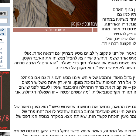
ן בגוף האדם
תיו כמו גם
לאחד משיאיו במחזה
ת חייו האחרונה,
סם רק אחרי מותו.
תמונת יח``צ
לוח
ספיק להכשירו
האי
לו שינויים, אולי
א
לו הקצנה רבה יותר.
2
אמרי על רוני פינקוביץ' לביים מסע מצחיק עם דמעה אחת, אולי
9
 איש אחד ששמו איחש פישר יוצא להציל מנשייה את האיבר הקטן,
16
23
זה נשמט מגופו אל האסלה תוך כדי פעולה. “הוא גרם לי הרבה טרחה
30
 פשוט לא איחש פישר", הוא מקונן על האבידה.
ין גדול מאוד, והמסע של איחש איננו מסע תענוגות גם אם במהלכו
לו אל חדר המיטות של נסיכת מונקו. והיא רק אחת משלוש הנשים
פן – שנוקבות את מחיר התהילה והאכזבה שעליו לעבור לפני שישוב
 תהייה אקזיסטנציאלית: “מה עושים עכשיו – זו השאלה הגדולה. אני
כניית ההצגה, מתאר את תחושתו ש"איחש פישר" הוא מעין תיאור של
הו של חיי נפש סוערים” וכתוב במבנה שהזכיר לו את "התופת" של
אמר מעין הוכחה לקשר הזה, שאותה מצא במקרה בנוסח המודפס של
וטיות של המחזה, כאשר איחש פישר נתקל בדייג הזקן ברונכוס שקורא
שן על חידושים מדעיים שהתיישנו. באחת השורות מופיע שמו של