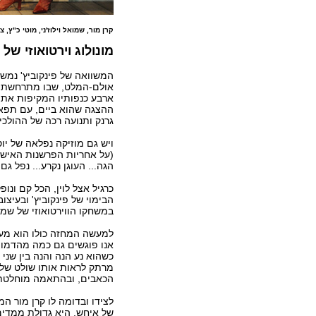
קרן מור, שמואל וילוז'ני, מוטי כ"ץ, צ
מונולוג וירטואוזי של וי
אולם-המלט, שבו מתרחשת ה
ארבע כנפותיו המקיפות את 
ההצגה שהוא ביים, עם תפאו
גרנק ותנועה רכה של ההולכי
ויש גם מוזיקה נפלאה של יוס
(על אחריות הפרשנות האישית
הגה... העוגן נקרע... נפל ג
כרגיל אצל לוין, הכל קם ונ
הבימוי של פינקוביץ' ובעיצ
במשחקו הווירטואוזי של שמוא
למעשה המחזה כולו הוא מעין
אנו פוגשים גם כמה מהדמוי
כשהוא נע הנה והנה בין שני ג
מרתק לראות אותו שולט שליטה
הכאבים, ובהתאמה מוחלטת ש
לצידו ובדומה לו קרן מור ה
של איחש. היא גדולת ממדים