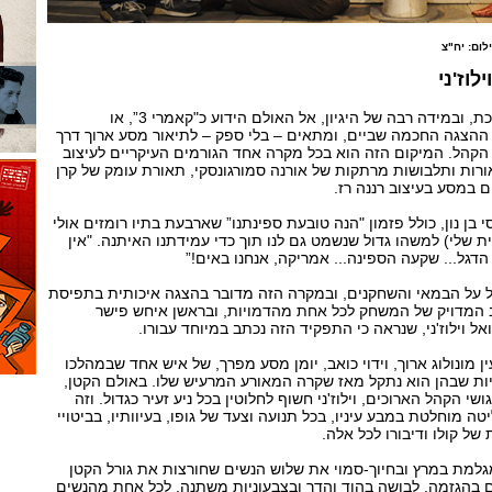
ילום: יח"צ
לוז'ני
המשוואה של פינקוביץ' נמשכת, ובמידה רבה של היגיון, אל האולם הידוע כ"קאמרי 3”, או
הצגה החכמה שביים, ומתאים – בלי ספק – לתיאור מסע ארוך דרך
הקהל. המיקום הזה הוא בכל מקרה אחד הגורמים העיקריים לעיצוב
רות ותלבושות מרתקות של אורנה סמורגונסקי, תאורת עומק של קרן
ם במסע בעיצוב רננה רז.
י בן נון, כולל פזמון "הנה טובעת ספינתנו” שארבעת בתיו רומזים אולי
 שלי) למשהו גדול שנשמט גם לנו תוך כדי עמידתנו האיתנה. "אין
ם הדגל... שקעה הספינה... אמריקה, אנחנו באים!”
ופל על הבמאי והשחקנים, ובמקרה הזה מדובר בהצגה איכותית בתפיסת
וב המדויק של המשחק לכל אחת מהדמויות, ובראשן איחש פישר
ל וילוז'ני, שנראה כי התפקיד הזה נכתב במיוחד עבורו.
 מונולוג ארוך, וידוי כואב, יומן מסע מפרך, של איש אחד שבמהלכו
ות שבהן הוא נתקל מאז שקרה המאורע המרעיש שלו. באולם הקטן,
ושי הקהל הארוכים, וילוז'ני חשוף לחלוטין בכל ניע זעיר כגדול. וזה
 מוחלטת במבע עיניו, בכל תנועה וצעד של גופו, בעיוותיו, בביטויי
ל קולו ודיבורו לכל אלה.
מגלמת במרץ ובחיוך-סמוי את שלוש הנשים שחורצות את גורל הקטן
 בהגזמה, לבושה בהוד והדר ובצבעוניות משתנה. לכל אחת מהנשים