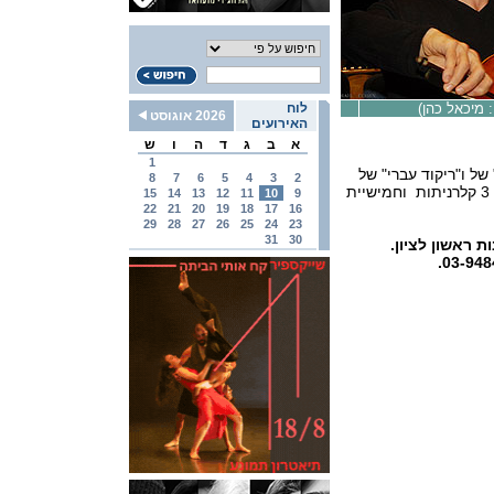
: מיכאל כהן)
לוח
2026 אוגוסט
האירועים
א
ב
ג
ד
ה
ו
ש
1
של ו"ריקוד עברי" של
8
7
6
5
4
3
2
יוסף אחרון , סוויטה של מוצרט על נושאים מתוך האופרה "חסדי טיטוס" ל- 3 קלרניתות וחמישיית
15
14
13
12
11
10
9
22
21
20
19
18
17
16
29
28
27
26
25
24
23
31
30
בר 2010 ב-13:00 בהיכל התרבות ראשון לציון.