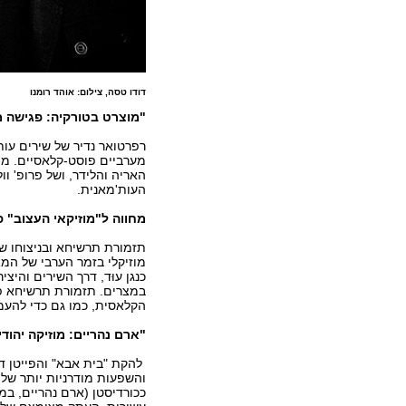
דודו טסה, צילום: אוהד רומנו
"מוצרט בטורקיה: פגישה 
מערביים פוסט-קלאסיים. מו
האריה והלידר, ושל פרופ' 
העות'מאנית.
מחווה
ל"מוזיקאי העצוב" 
תזמורת תרשיחא ובניצוחו של
מוזיקלי בזמר הערבי של המ
כנגן עוּד, דרך השירים והיצ
הקלאסית, כמו גם כדי להעמ
"ארם נהריים: מוזיקה יהוד
להקת "בית אבא" והפייטן ד
והשפעות מודרניות יותר של 
ככורדיסטן (ארם נהריים, במ