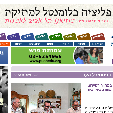
תל-אביב
מרכז
חיפה
צפון
ירושלים
דרום
אינדק
 בפסטיבל העוד
מאת: מערכת הבמה
מחווה לפיירוז,
הודו, גיאורגיה
פסטיבל העוּד הבינלאומי ירושלים 2010 יתקיים
עם ה-11 בהפקת בית הקונפדרציה