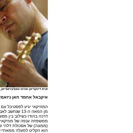
ארא דינקג'יאן וארטו טונצ'בויאצ'יאן, 
איקבאל אחמד חאן ניזאמי (
המוזיקאי יגיע לפסטיבל עם מ
מן המאה ה-13 ש
דרכה בהודו כשילוב בין מסור
ממשפחה ענפה של מוזיקאים
(ממונה) של אסכולת דלהי של
הוא הקליט למעלה ממאתיים י