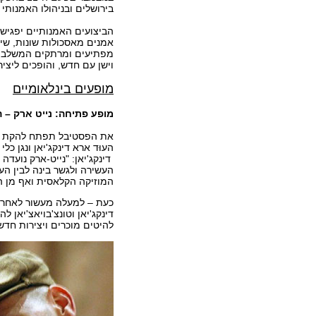
בירושלים ובניהולו האמנותי 
הביצועים האמנותיים יפגיש
אמנים מאסכולות שונות, שיק
מפתיעים ומרתקים המשלבי
וישן עם חדש, והופכים ליצי
מופעים בינלאומיים
מופע פתיחה: נייט ארק – 
העוּד ארא דינקג'יאן ונגן כ
דינקג'יאן: "נייט-ארק נועד
העשירה ולגשר בינה לבין העת
המוזיקה הקלאסית ואף מן ה
כעת – למעלה מעשור לאחר פ
דינקג'יאן וטונצ'בויאצ'יאן 
להיטים מוכרים ויצירות חדש