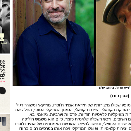
"נייט ארק", צילום: יח"צ
צפון הודו)
ופע שכולו מיצירותיו של חזראת אמיר ח'וסרו, מוזיקאי ומשורר דגול
נחשב לאבי מוזיקת הקוואלי. שירת הקוואלי, הסגנון המוזיקלי הסוּפי, החלה את
ות מוזיקליות קלאסיות הודיות, פרסיות וערביות. ניזאמי בא
 חשובים, ורכש השכלה קלאסית כזמר. כיום הוא משמש ח'ליפה
 שירת הקוואלי, ונחשב למייצג המורשת האמנותית של אמיר ח'וסרו.
צירות קלאסיות, ופועלו המוזיקלי זיכה אותו בפרסים רבים בהודו