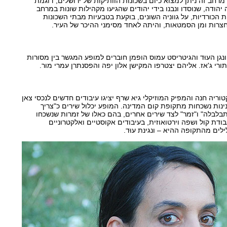
חב זה ניתן למצוא כיום בשכונות הוותיקות של ירושלים, דוגמת
הודה, שנוסדו ונבנו בידי יהודים שהגיעו מקהילות שונות במרחב
ת הכורדיות, על גווניה השונים, בוקעת בטבעיות מבתי השכונות
חצרות ומן הסמטאות, והיתה לאחד מסימני ההיכר של העיר.
נגן העוּד והגיטריסט עמוס הופמן חוברים למופע המגשר בין מסורות
תורי ג'אז. אליהם יצטרפו המקישן אלון יפה והפסנתרן עמרי מור.
וריה חנה והמפיק המוזיקלי גיא שרף יציגו עיבודים חדשים לנכסי צאן
ינות נשכחות מתקופת קום המדינה. המופע יכלול שירים כ"צריך
תבלבלה" ו"זמר" לצד שירים אחרים, בהם כאלו של זמרות שנשכחו
ודת קול ושפה וירטואוזית, בעיבודים אקוסטיים ואלקטרוניים
ילים מהתקופה ההיא – ונגינת עוּד.