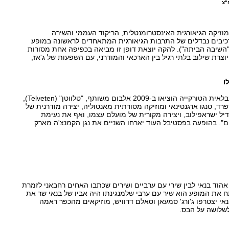
"צ
וזיקה הגיאורגית האינסטרומנטלית, הריקוד העממי והשירה
כיבים נבדלים של התרבות הגיאורגית המתאחדים לראשונה במופע
"השיבה הביתה"). להקה יוצאת דופן זו מביאה בכפיפה אחת מסורות
יוצרת שילוב בלתי רגיל בין הארכאי והמודרני, עם השפעות של ג'אז,
ו
נבלאית הטורקייה
הוציאו ב-2009 אלבום משותף, "טלווטן" (Telveten),
רד, טנגו ארגנטינאי ומוזיקה מסורתית מאנטוליה, יצירה מודרנית של
יל ישראפילוב, ויצירה מקורית של מועלם עצמו, ואף את נעימת
". בהופעה בפסטיבל העוּד יארחו השניים את נגן הקמנצ'ה מארק
הוד בנאי לבין שירי עם ערביים ושירים שכתבו האחים רחבאני לזמרת
תח את המופע הוא שיר עם ערבי שלמנגינתו היה אביו של בנאי שר את
נאי יצטרפו ג'ורג' סמעאן וסאלם דרוויש, מוזיקאים מהכפר ראמה
לשלושה על הבס.