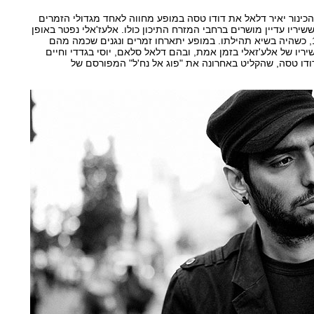
והכינור יאיר דלאל את דודו טסה במופע מחווה לאחד מגדולי הזמרים
שיריו עדיין מושרים ברחבי המזרח התיכון כולו. אלעז'אלי נפטר באופן
פתאומי מהתקף לב ב-1963, כשהיה בשיא תהילתו. במופע יתארחו זמרים ונגנים שכמה מהם
שיריו של אלע'זאלי בזמן אמת, ובהם דלאל סלאם, יוסי בגדדי וחיים
 דודו טסה, שהקליט באחרונה את "פוג אל נח'ל" המפורסם של