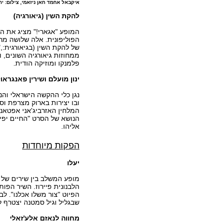
איקבאל אחמד חאן ניזאמי, צילום: יח
להקת השין (גיאורגיה)
המופע "אגארי!" מציג את המ
הפוליפונית. אלה שלושה מר
של להקת השין (בגיאורגית:,
ממחוזות גיאורגיה השונים, ו
פלמנקו ומוזיקה הודית.
ינון מועלם ושירין פאנגראול
נגן כלי ההקשה הישראלי וה
ובו יצירות בארוק מצרפת וספ
המלחין האזרביג'אני אפטאנד
הנושא של הסרט "החיים יפים
אליהו.
הפקות מיוחדות
יעלו
מופע המשלב בין שירים של א
הלבנונית פיירוז. השיר הפו
הפיוט "צור משלו אכלנו". לב
שבגליל וגיל סמטנה יצטרף 
מחווה לנאזם אלע'זאלי