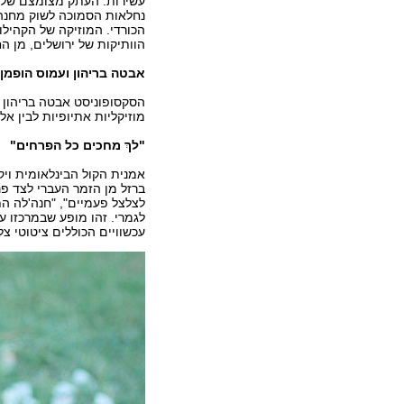
עשירות. העתק מצומצם של מר
נחלאות הסמוכה לשוק מחנה י
הכורדי. המוזיקה של הקהילו
הוותיקות של ירושלים, מן ה
אבטה בריהון ועמוס הופמן
הסקסופוניסט אבטה בריהון ו
מוזיקליות אתיופיות לבין אל
"לךְ מחכים כל הפרחים"
אמנית הקול הבינלאומית ויקט
ברזל מן הזמר העברי לצד פנ
לצלצל פעמיים", "חנה'לה ה
לגמרי. זהו מופע שבמרכזו עב
עכשוויים הכוללים ציטוטי צל