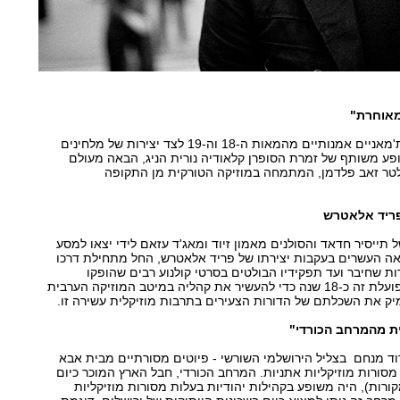
מאוחרת"
רפרטואר נדיר של שירים עות'מאניים אמנותיים מהמאות ה-18 וה-19 לצד יצירות של מלחינים
פע משותף של זמרת הסופרן קלאודיה נורית הניג, הבאה מעולם
וולטר זאב פלדמן, המתמחה במוזיקה הטורקית מן התקופה
פריד אלאטרש
 תייסיר חדאד והסולנים מאמון זיוד ומאג'ד עזאם לידי יצאו למסע
אה העשרים בעקבות יצירתו של פריד אלאטרש, החל מתחילת דרכו
ירות שחיבר ועד תפקידיו הבולטים בסרטי קולנוע רבים שהופקו
במצרים. תזמורת תרשיחא פועלת זה כ-18 שנה כדי להעשיר את קהליה במיטב המוזיקה הערבית
יק את השכלתם של הדורות הצעירים בתרבות מוזיקלית עשירה זו.
ית מהמרחב הכורדי"
וד מנחם בצליל הירושלמי השורשי - פיוטים מסורתיים מבית אבא
מסורות מוזיקליות אתניות. המרחב הכורדי, חבל הארץ המוכר כיום
קורות), היה משופע בקהילות יהודיות בעלות מסורות מוזיקליות