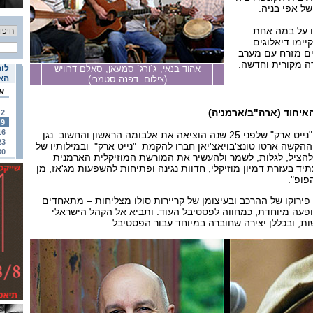
של אפי בניה.
ו על במה אחת
יימו דיאלוגים
ם מזרח עם מערב
רה מקורית וחדשה.
אהוד בנאי, ג`ורג` סמעאן, סאלם דרוויש
לוח
האי
(צילום: דפנה סטמרי)
א
האיחוד (ארה"ב/ארמניה)
2
9
16
את הפסטיבל תפתח להקת "נייט ארק" שלפני 25 שנה הוציאה את אלבומה הראשון והחשוב. נגן
23
לי ההקשה ארטו טונצ'בויאצ'יאן חברו להקמת "נייט ארק" ובמילותיו של
30
ה להציל, לגלות, לשמר ולהעשיר את המורשת המוזיקלית הארמנית
יד בעזרת דמיון מוזיקלי, חדוות נגינה ופתיחות להשפעות מג'אז, מן
פופ".
ירוקו של ההרכב ובעיצומן של קריירות סולו מצליחות – מתאחדים
להופעה מיוחדת, כמחווה לפסטיבל העוּד. ותביא אל הקהל הישראלי
ות, ובכללן יצירה שחוברה במיוחד עבור הפסטיבל.