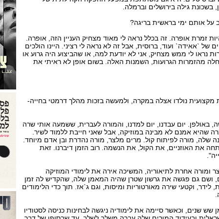
 בשכונת גילה בירושלים וברמלה.
ב על אותם ימי בראשית בריגה?
יות זמרת אופרה. זה בכלל נראה לי מאוד מצחיק העניין הזה, אופרה.
של `אאידה` ועוד, ברוסית, אבל זה לא נראה לי רציני. היינו הולכים
ות נראו לי ממש מצחיק, אני לא יודעת למה, או שהביצוע היה גרוע או
חלה מהזמרות הגרועות, השמנות האלה. בשום אופן לא ראיתי את
ת מקצועית נולדו אצלה במקרה, ולמעשה בזכות מהלך דרמטי בחייה-
, באולפן. יום עבדנו, יום למדנו, והמורה לעברית, ששמעה אותי שרה
ה שהיא אמנם לא מבינה במוזיקה, אבל שאני חייבת ללמוד לשיר.
ה שלה, מורה לפיתוח קול. מרים מלצר, מורה נהדרת ובן אדם מיוחד.
ה את האוזניים, את הקול, את הנשמה. רוב הזמן דיברנו. זאת
ה".
 ומורה אחרת לתיאוריה, המשיכה אירה את לימודי המוזיקה
, ושם גם פגשה את גרשון שטרן שהיה המאמן שלה, שהקדיש לה זמן
 לידר, וקטעי שירה מאורטוריות ומיסות, וגם ג`אז. תוך כדי הלימודים
.
שש שנים, וכאשר סיימה את לימודיה ניגשה לבחינות כניסה לסטודיו
ראלית ובעידוד המורים שלה עברה משלב לשלב, עד שבסופו של דבר