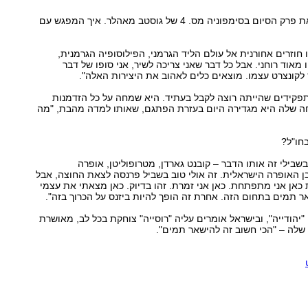
- בקונצרט הקרוב את שרה את פרק הסיום בסימפוניה מס. 4 של גוסטב מאהלר. איך המפגש עם
ו חוזרים אחורנית אל עולם הליד הגרמני, הפילוסופיה הגרמנית,
מאוד רוחני. אבל כל דבר שאני צריכה לשיר, אני סופו של דבר
לקונצרט עצמו. מוצאים כלים לאהוב את היצירות האלה".
תפקידים שהייתה רוצה לקבל בעתיד. היא שמחה על כל הזדמנות
חה שלה היא מגדירה היום בעזרת הפתגם, שאותו למדה מהבת, "מה
בחו"ל?
בילי זה אותו הדבר – קובנט גארדן, מטרופוליטן, אופרה
בן האופרה הישראלית. זה אולי טוב בשביל פרנסה לצאת החוצה, אבל
ת כאן אני מתפתחת. כאן אני זמרת. זהו בדיוק. כאן מצאתי את עצמי
ר תמים בתחום הזה. אחרת זה הופך להיות ביזנס על הכרוך בזה".
"יהודייה", ובישראל אומרים עליה "רוסייה" צוחקת בכל לב, מאושרת
ר שלה – "הכי חשוב זה להישאר תמים".