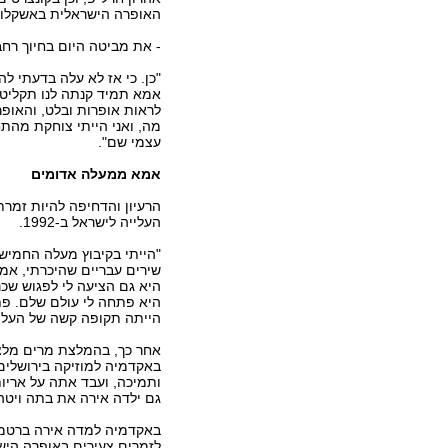
האופרה הישראלית באשקלון,
- את מביטה היום בחיוך רח
"כן. כי אז לא עלה בדעתי לה
אמא תמיד קנתה לנו תקליטים 
לראות אופרות ובלט, והאופר
מה, ואני הייתי צוחקת מהת
עצמי שם".
אמא ממעלה אדומים
הרעיון והדחיפה להיות זמר
העלייה לישראל ב-1992.
"הייתי בקיבוץ מעלה החמישה
שירים עבריים שהיכרתי, אמר
היא גם הציעה לי לפגוש שכנ
היא פתחה לי עולם שלם. פתח
הייתה תקופה קשה של העליי
אחר כך, בהמלצת מרים מלצר
באקדמיה למוזיקה בירושלים
ותמיכה, ועבד אתה על אריות,
גם ילדה אירה את בתה ויטה
באקדמיה למדה אירה ברטמן 
לזמרים צעירים באופרה היש