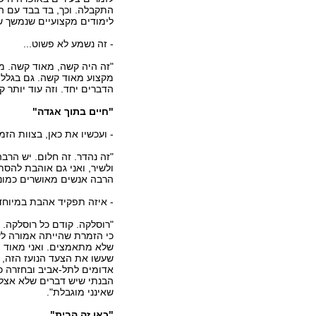
התקבלה. וכך, בד בבד עם ה
לימודים מקצועיים שנמשך ש
- זה נשמע לא פשוט...
"זה היה קשה, מאוד קשה. מי
מקצוע מאוד קשה. גם בגלל 
הדברים יחד. וזה עוד יותר 
"חיים בתוך אגדה"
- ועכשיו את כאן, בצוות הז
"זה נהדר. זה חלום. יש הרבה
ולשיר, ואני גם אוהבת להס
הרבה אנשים מאושרים כמוני
- איזה תפקיד אהבת במיוחד
"רוסלקה. קודם כל רוסלקה. 
כי הזמרת שהייתה אמורה לע
שלא מתאמצים. ואני מאוד מו
שעשו את הצעד הנועז הזה,
אדומים לתל-אביב ובחזרה כל 
הבנתי שיש דברים שלא אצלי
שאינני מוגבלת".
"כאן זה הבית"