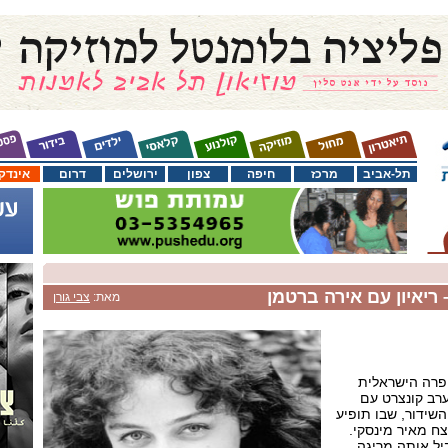
תל-אביב
מרכז
חיפה
צפון
ירושלים
דרום
אינדק
ריאיון עם אירה ברטמן
מאת:
צבי גורן
פרה הישראלית
רב קונצרט עם
שידור, שבו תופיע
ח מאיר מינסקי.
יל אותה מריגה