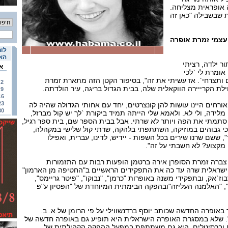
 אופראית מצליחה.
 שבשבילה "כאן זה
עצמי זמרת אופרה
לוח
האי
ר ילדה, רציתי
א
אומרת לי `לכי
תצרחי`. אז עשיתי את זה", בסיפור הקטן הזה מתארת זמרת
2
ת הקרייירה הווקאלית שלה, בבית הגדול בריגה, עיר הולדתה.
9
16
23
אורחים היינו עושות להן קונצרטים, יחד עם אחותי הגדולה שהיה לה
30
מלידה, ולי לא. ולאמא שלי הייתה תמיד ביקורת `לך יש קול מברזל,
 סתמתי את הפה ויותר לא שרתי. אבל בבית הספר שם, בית ספר רגיל,
כי גבוהים במוזיקה, השתתפתי בלהקה, שרתי קול שלישי במקהלה,
, ששם שרנו שירים בכל השפות - יידיש, לדינו, עברית, ואפילו
מקצוע? לא חשבתי על זה".
 צברה זמרת הסופרן אירה ברטמן הופעות רבות עם התזמורות
ישראלית שרה עד כה את התפקידים הראשיים ב"החטיפה מן הארמון"
ז`אק, ובתפקידי משנה באופרות "כרמן", "נבוקו", "פיטר גריימס",
, "האלמנה העליזה"ובהפקה הבימתית המיוחדת של "הפסיון ע"פ
אופרה החדשה שכותב יוסף ברדנשווילי על פי הרומן של א. ב.
. שלא במסגרת האופרה הישראלית היא תופיע גם באופרה חדשה של
ים וברסיטלים. היא גם משתתפת במפעל ההפקה הקהילתית של