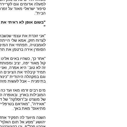
למעלה אדומים וגם לקריירה
סיפור ישראלי מאוד על זמרת
הבית".
"בשום אופן לא ראיתי את 
"
"אני זוכרת את עצמי שכשבתו
לצרוח חזק, אמא שלי הייתה 
לאמבטיה, תפתחי את המים ו
הסופרן אירה ברטמן את תחיל
"אחר כך, כשהיו באים אלינו 
קול מאוד יפה, יציב ומפותח 
זה לא טוב` היא אמרה, ואני
תמיד קיבלתי את הציונים ה
וגם במקהלה היהודית "כינור"
בתימנית – אבל לעשות מזה 
מים רבים זרמו מאז ועד כה
המובילות בארץ, ובאופרה ה
של מוצרט וב"רוסלקה" של דבו
"אאידה", "מאדאם בטרפליי"
מתיאוס" מאת באך.
השנה מיועד לה תפקיד אחד ב
יהושע "מסע אל תום האלף"
אהרון חרל"פ, וכן בקונצרט