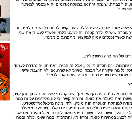
טיפול בבתה, שעמה גרה אז במעלה אדומים, היא נכנסה למשטר
ש שנים.
 שלא אוהב את זה לא יכול להישאר. קשה להיות כל הזמן תלמיד, זה
העובדה שיש לי ילדה קטנה. זה כמעט בלתי אפשרי לעשות את שני
קשה כאשר נכנסים עמוק למקצוע ומתפרנסים ממנו".
מרים של האופרה הישראלית...
 יתרונות, וגם חסרונות, נכון, אבל זה הבית. זאת חווייה נהדרת לעמוד
תכל על מה שקורה על הבמה, כשאני לא שרה. אני לא חושבת שיש
, שמרגישים שחיים בתוך אגדה. עולם אחר לגמרי".
?
וקונסטנצה ב`חטיפה מן הארמון`, שהוקפצתי לשיר אותה תוך זמן קצר,
שות זאת ביטלה את בואה. זה היה קשה, כי לא מפרגנים על זה כמה
דה למנהלת האופרה חנה מוניץ, וליד ימינה מיכאל אייזנשטדט,
 לקחת זמרת צעירה ולא מנוסה בתפקידים כאלה, שנוסעת ממעלה
יום הלוך ושוב, הלוך ושוב. הייתי מאוד לחוצה, אבל נרגעתי אט אט,
ח לבצע במהירות כזאת, והרפיתי, והתרכזתי במה שאני יכולה ובמה