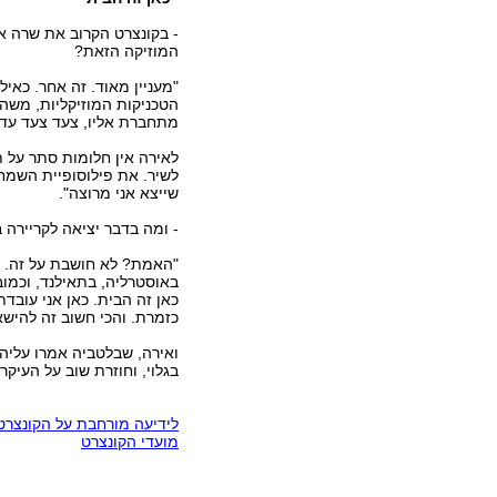
המוזיקה הזאת?
"מעניין מאוד. זה אחר. כאיל
הטכניקות המוזיקליות, משהו 
מתחברת אליו, צעד צעד עד 
לאירה אין חלומות סתר על 
לשיר. את פילוסופיית השמ
שייצא אני מרוצה".
- ומה בדבר יציאה לקריירה 
"האמת? לא חושבת על זה. בש
באוסטרליה, בתאילנד, וכמו
כאן זה הבית. כאן אני עובד
כזמרת. והכי חשוב זה להישא
ואירה, שבלטביה אמרו עליה 
בגלוי, וחוזרת שוב על העיק
לידיעה מורחבת על הקונצרט
מועדי הקונצרט