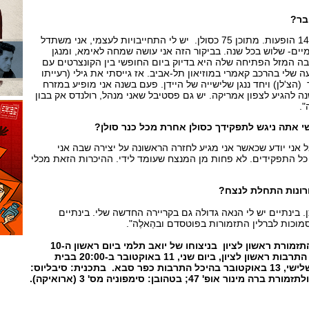
בר?
"בכל שנה אני על הבמה ב-140 הופעות. מתוכן 75 כסולן. יש לי התחייבויות לעצמי, אני משתדל
ים- שלוש בכל שנה. בביקור הזה אני עושה שמחה לאימא, ומנגן
 המזל הפתיחה שלה היא בדיוק ביום החופשי בין הקונצרטים עם
 שלי בהרכב קאמרי במוזיאון תל-אביב. אז גייסתי את גילי (רעייתו
הצ'לן) ויחד ננגן שלישייה של היידן. פעם בשנה אני מופיע במזרח
 להגיע לצפון אמריקה. יש גם פסטיבל שאני מנהל, רולנדס אק בבון
 אתה ניגש לתפקידך כסולן אחרת מכל כנר סולן?
ל אני יודע שכאשר אני מגיע לחזרה הראשונה על יצירה שבה אני
 כל התפקידים. לא פחות מן המנצח שעומד לידי. ההיכרות הזאת מכלי
רונות התחלת לנצח?
. בינתיים יש לי הנאה גדולה גם בקריירה החדשה שלי. בינתיים
מוכות לברלין התזמורות בפוטסדם ובהַאלֶה".
גיא בראונשטיין יופיע עם התזמורת ראשון לציון בניצוחו של יואב תלמי ביום ראשון ה-10
באוקטובר ב-20:30 בהיכל התרבות ראשון לציון, ביום שני, 11 באוקטובר ב-20:00 בבית
האופרה בתל-אביב וביום שלישי, 13 באוקטובר בהיכל התרבות כפר סבא. בתכנית: סיבליוס:
 אופ' 47; בטהובן: סימפוניה מס' 3 (ארואיקה).