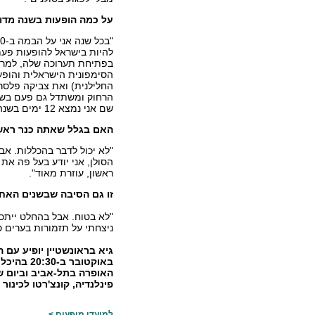
על כמה הופעות בשנה מדו
להיות בישראל להופעות פעמי
בפתיחת תערוכה שלה, למרבה
הסימפונית הישראלית והופעה
החלילנית) ואת צביקה פלסר (
הרחוק ומשתדל גם פעם בשנה
שם אני נמצא 12 ימים בשנה".
האם בגלל שאתה כנר ראשי
"לא יכול לדבר בהכללות. אב
הסולן, אני יודע בעל פה את
ראשון, עוזרת מאוד".
זו גם הסיבה שבשנים האח
"לא בטוח. אבל בהחלט ייתכן
ניצחתי על תזמורות בערים ס
פינלנדיה, קונצ'רטו לכינור ולתזמורת ברה מינור
למועדי מופעים >