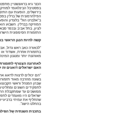
הכנר גיא בראונשטיין מתפנה
בפסטיבל הבינלאומי למוזיק
בירושלים, הופעות עם התזמ
הפילהרמונית של ברלין בפס
ב"אלברט הול" בלונדון והופ
המוזיקה בברלין. השבוע הוא 
לציון, בתל אביב ובכפר סבא
התזמורת הסימפונית הישראלי
קשה להיות הנגן הראשי בת
"לכאורה כאב ראש גדול, אב
בתזמורת אחרת, אשדוד או כ
מאורגנת יותר ומנגנון המינה
לאחרונה הצטרף לתזמורת יש
האם ישראלים דואגים זה ל
"הם יכולים לרצות לדאוג אח
בשונה מהרבה מאוד תזמורות
שבהן המנהל וראשי הקבוצות
לתפקידים השונים ומחליטים
ממושכים עד שמתקבלת החל
ישראלים היו מועמדים לתפקי
שהחליף את עמיחי ברביעייה
בהחלט הישג".
בתכנית השנתית של הפילהרמ