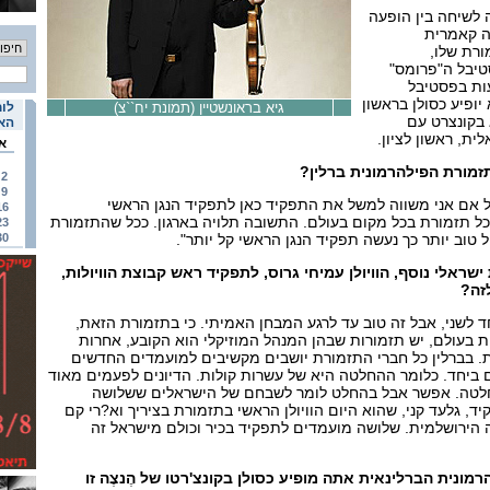
 לשיחה בין הופעה
ה קאמרית
ורת שלו,
טיבל ה"פרומס"
עות בפסטיבל
יופיע כסולן בראשון
גיא בראונשטיין (תמונת יח``צ)
לוח
 בקונצרט עם
האי
ת, ראשון לציון.
א
זמורת הפילהרמונית ברלין?
2
9
ל אם אני משווה למשל את התפקיד כאן לתפקיד הנגן הראשי
16
ל תזמורת בכל מקום בעולם. התשובה תלויה בארגון. ככל שהתזמורת
23
ל טוב יותר כך נעשה תפקיד הנגן הראשי קל יותר".
30
ראלי נוסף, הוויולן עמיחי גרוס, לתפקיד ראש קבוצת הוויולות,
זה?
ד לשני, אבל זה טוב עד לרגע המבחן האמיתי. כי בתזמורת הזאת,
 בעולם, יש תזמורות שבהן המנהל המוזיקלי הוא הקובע, אחרות
. בברלין כל חברי התזמורת יושבים מקשיבים למועמדים החדשים
 ביחד. כלומר ההחלטה היא של עשרות קולות. הדיונים לפעמים מאוד
טה. אפשר אבל בהחלט לומר לשבחם של הישראלים ששלושה
ד, גלעד קני, שהוא היום הוויולן הראשי בתזמורת בציריך וא?רי קם
 הירושלמית. שלושה מועמדים לתפקיד בכיר וכולם מישראל זה
ונית הברלינאית אתה מופיע כסולן בקונצ'רטו של הֶנצֶה זו