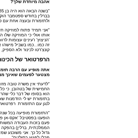
אהבה מיוחדת שלך?
בברלין בחודש ספטמבר הוקדש 
ולתזמורת ובעצה אחת עם סי
"אני תמיד פתוח למוזיקה חד
'הניצוץ' ו'עינים עצומות לרו
זה כמו...כמו בשביל מישהו א
קונצ'רטו לכינור ולא הספיק,
הרפרטואר של הכינור
אתה מופיע עם הרבה תזמור
מצטער לפעמים שאינך מנהל
"לדעתי אין משרה טובה מזו.
החמישית של בטהובן. כי כל ה
הוא בסופו של דבר כלי שהרפ
בתזמורת יש לי הזדמנות שאי
לנגן עם התזמורת רפרטואר שנ
"התזמורת מופיעה בכל שנה 
הופענו בפסטיבל 'אקס-אן פר
פעם בזכות העבודה המשותפת
הממלכתית, ברלין) בהפקה ש
גדול כל כך. אני משוכנע שמי
מבלי לפגוע בסולנים".