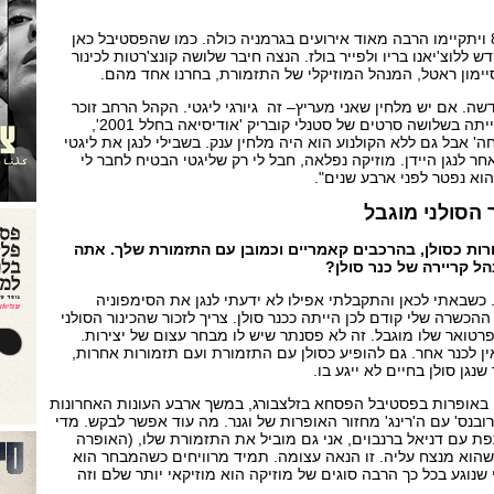
"בשנה הבאה הוא היה בן 85 ויתקיימו הרבה מאוד אירועים בגרמניה כולה. כמו שהפסטיבל כאן
ללוצ'יאנו בריו ולפייר בולז. הנצה חיבר שלושה קונצ'רטות לכינור
ימון ראטל, המנהל המוזיקלי של התזמורת, בחרנו אחד מהם.
שה. אם יש מלחין שאני מעריץ– זה גיורגי ליגטי. הקהל הרחב זוכר
אותו אולי כי המוזיקה שלו הייתה בשלושה סרטים של סטנלי קובריק 'אודיסיאה בחלל 2001',
וחה' אבל גם ללא הקולנוע הוא היה מלחין ענק. בשבילי לנגן את ליגטי
חר לנגן היידן. מוזיקה נפלאה, חבל לי רק שליגטי הבטיח לחבר לי
 הוא נפטר לפני ארבע שנים".
 הסולני מוגבל
ות כסולן, בהרכבים קאמריים וכמובן עם התזמורת שלך. אתה
 קריירה של כנר סולן?
 כשבאתי לכאן והתקבלתי אפילו לא ידעתי לנגן את הסימפוניה
הכשרה שלי קודם לכן הייתה ככנר סולן. צריך לזכור שהכינור הסולני
רטואר שלו מוגבל. זה לא פסנתר שיש לו מבחר עצום של יצירות.
ן לכנר אחר. גם להופיע כסולן עם התזמורת ועם תזמורות אחרות,
גן סולן בחיים לא ייגע בו.
באופרות בפסטיבל הפסחא בזלצבורג, במשך ארבע העונות האחרונות
ובנס' עם ה'רינג' מחזור האופרות של וגנר. מה עוד אפשר לבקש. מדי
 עם דניאל ברנבוים, אני גם מוביל את התזמורת שלו, (האופרה
הוא מנצח עליה. זו הנאה עצומה. תמיד מרוויחים כשהמבחר הוא
 שנוגע בכל כך הרבה סוגים של מוזיקה הוא מוזיקאי יותר שלם וזה