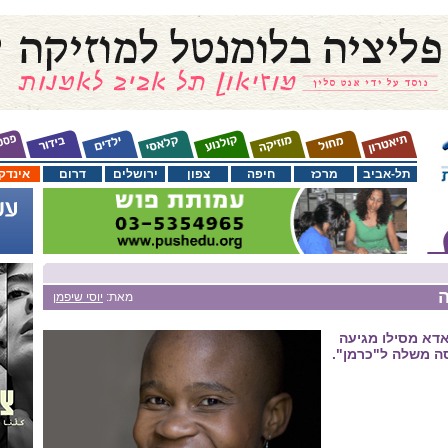
תל-אביב
מרכז
חיפה
צפון
ירושלים
דרום
אינדק
ה
מאת:
יוסי שיפמן
אדא מסילו מגיעה
ה משלה ל"כרמן".