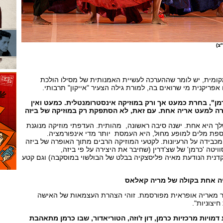
צ)
מקומית, יש לומר שההערכה לעשיית האמנותית של מסילו הולכת
פריקנית מי שרואים בה, למורת גילה הצעיר "אייקון" תרבותי.
ן", בחרת כמעט אך ורק במוזיקה אינסטרומנטלית. כמעט ואין
רה למעט אריה אחת. עם זאת, לא הסתפקת רק במוזיקה של ביזה
 היא אחת. ישנה סיבה ראשונה, מהותית. העדפתי מוזיקה מנוגנת
וספת מלים למופע מחול, היא העמסת יותר מדי אינפורמציה.
מכבידה על הרעיונות. לקטעי המוזיקה הרבים מתוך האופרה של ביזה
יטה 'כרמן' של שצ'דרין (שחיבר את היצירה על פי ביזה,
רקדנית הנודעת מאיה פליסצקיה בבלט של הבולשוי במוסקבה) וגם קטע
ה אחת בקולה של מריה קאלאס
תר מאריה אופראית מפורסמת. זוהי הצהרת העצמאות של האישה
יצוניות".
מויות מרכזיות כרמן, דון ז'וזה, הטוריאדור, שבו כרמן מתאהבת