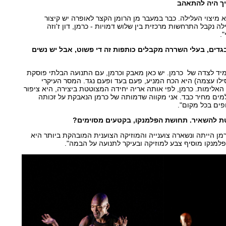
ריך היה להתאהב
 מיצוי העלילה. כבר במעבר מן הרומן הקצר לאופרה יש קיצור
 נקבל התרחשות מרכזית בין שלוש דמויות - כרמן, דון ז'וזה
.
בגדים, בעלי השררה מקבלים כותפות זה די פשוט, אבל יש נשים
מיד לצדה של כרמן. יש כאן מאבק וכרמן, עם התנועה הבלתי פוסקת
לו עצמה) היא הכח המניע, פעם בעד ופעם נגד. המסר העיקרי
האלימות. כרמן, לפי אותה אריה יחידה המצוטטת ביצירה, היא ציפור
ים מחיר כבד. אני מקווה שדמותה של כרמן הנאבקת על זכותה
פים בכל מקום".
טת להשאיר. תחושת הפלמנקו, בקטעים מסוימים?
רמן הייתה ונשארה צוענייה והמוזיקה הצוענית המובהקת ביותר היא
למנקו מוסיף צבע למוזיקה ובעיקר לתנועה על הבמה".