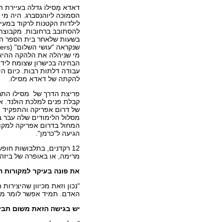
דאדא מָסילוֹ גדלה בעיירת 
הסמוכה ליוהנסברג. היה מ
לילדות הקטנות לרקוד במעי
להסתובב ברחובות. מקבוצת
בשעות שלאחר בית הספר ה
מי שניהלה את הלהקה ההיא, 
הבחינה בכישרון שצומח ליד
עבודה דלתות רבות. כיום ה
להקתה של דאדא מסילו.
קבלת פנים למלכת הולנד. 
של דרום אפריקה והתפקיד ה
מסלול הלימודים שלה עבר בק
המחול בדרום אפריקה למקומ
הגיעה ל"כרמן".
12 רקדנים, בתלבושות חו
מרימה, או באופרה של ביזה
את פונה בעיקר למקורות ה
"נכון וזאת מכיוון שהיצירות
האדם. תמיד אפשר לומר מש
יש בגישה הזאת משום תב