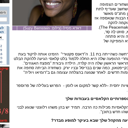
השחורים הצפופה
י שחשב שעדיף לתת
ן מתנ"ס מאשר
 הבנות שנאספה אז
וקמה להקה
שנקראה "עושי השלום" (The Peacemakers).
דאדא מסילו (צילום: Suzy Bernstein)
לוח
סוזט לֶה סֶר,
האי
ה והיא פתחה
א
יא המפיקה של
2
9
פריצת הדרך של מסילו התרחשה כשהייתה בת 11. ה"דאנס פקטורי" הזמינו אותה לרקוד בעת
16
אחרי ההופעה שלה היא החלה ללמוד בלט קלאסי הגיעה ללהקת הבלט
23
30
ראשי הראשון שלה היה קלרה, הילדה גיבורת "מפצח האגוזים".
ייפטאון, כמה שנים בבריסל ובניו יורק. כשחזרה הביתה סחפה את
ות חדשים. לאחר שנגעה בהצלחה עצומה גם ב"רומיאו ויוליה"
פשיות יחסית –ללא קשר למקום או לזמן - הפרוש בעלילה של פרוספר
.
ספרותיים הקלאסיים בעבודות שלך
 הקלאסיות מכילות כה הרבה. תמיד יש בהן משהו רלוונטי שנוגע לבני
הו חדש בתוכן".
יעה מהקהל שלך שבא בעיקר למופע מבדר?