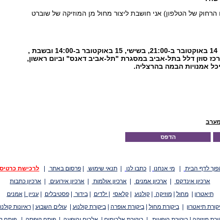
ו הרחוק של הטלפון) אני חושבת ליצור מחול מן המוזיקה של שוברט
"כרמן" תעלה ביום חמישי, 14 באוקטובר ב-21:00, בשישי, 15 באוקטובר ב-14:00 ובשבת ,
וקטובר ב-21:00 במרכז סוזן דלל בתל-אביב במסגרת "תל-אביב דאנס" וביום ראשון,
מערב
הדפס
פוך לדף הבית
|
מי אנחנו
|
כתבו לנו
|
תנאי שימוש
|
פרסום באתר
|
לרכישת כרטיס
ארכיון אינדקס
|
ארכיון אמנים
|
ארכיון אולמות
|
ארכיון אירועים
|
ארכיון כתבות
תיאטרון
|
מחול
|
מוזיקה
|
קולנוע
|
קלאסי
|
ילדים
|
בידור
|
פסטיבלים
|
עניין
|
אמנים
קורת תיאטרון
|
ביקורת מחול
|
ביקורת אופרה
|
ביקורת קולנוע
|
עולים השבוע
|
ראיונות קולנו
ורת מוזיקה
|
ביקורת הופעות
|
ביקורת אלבומים
|
אלבום והופעה
|
פותח קופסה
|
פותח ק