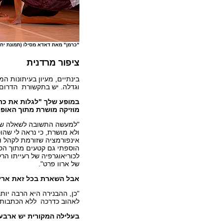
"כרמן" מאת דאדא מסילו (תמונת יח"
ציפור מרדנית
בינתיים, מעיון בעיתונות ה
וגדלה. יש בתקשורת הדרום א
במופע שלך "לגלות את כרמ
מוזיקה מושרת מתוך האופ
"למעשה התשובה לשאלה שלך
ולא מושרת, כי נראה לי שה
אינפורמציה שזורמת לקהל ו
הוספתי גם קטעים מתוך הסוו
לכוריאוגרפיה של רעייתו ה
של ארוו פרט".
אבל השארת בכל זאת ארי
"כן, ההבנירה היא הרבה יו
לאהוב כדרכה ללא הכתבות ח
בעלילה המקורית יש ארבע ד