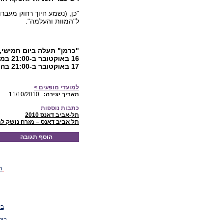
"כן, (נשמע חיוך רחוק מעבר
ל"המוות והעלמה".
16 בא
17 באוקטובר ב-21:00 בהיכל אמנויות הבמה בהרצליה.
למועדי מופעים >
:תאריך יצירה
11/10/2010
כתבות נוספות
תל-אביב דאנס 2010
תל אביב דאנס – מזרח נושק ל
הוסף תגובה
ה
בי
ביק