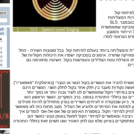
פיתוח קול
אחת המורות המצליחות
ביותר באנגליה תגיע ארצה בנובמבר. SLS
Speech leve היא טכניקה שמאפשרת
SLS - Speech Level Singing
לוח
הייחוד והסגנון
האי
לה מ-100 זוכי פרס הגראמי למדו
א
2
כרת והמצליחה ביותר בעולם לפיתוח קול בכל סגנונות השירה - החל
9
ומוזיקה שחורה. אימונים בטכניקה ישפרו את היכולות הקוליות של
16
ו והגדלת טווח הצלילים והגמישות בקול. השיטה מתאימה גם
23
ים.
30
אשית להכיר את הגשרים בקול הנשי או הגברי (באיטלקית "פאסאג'יו")
שה נקודות מעבר בין חלק אחד בקול לחלק השני. הגשרים הינם
 במיתרי הקול שמאפשרים לנו לשיר גבוה יותר או נמוך יותר.
ים גם בחללי התהודה בגופנו. ברב המקרים, הגשר הראשון הוא
 כיוון שבנקודה זו לעיתים השרירים בגרון מתחילים להיות פעילים
יון למתוח את המיתרים ולהגיע אל הצליל. מצב מתוח כזה לא מאפשר
הזיק למיתרי הקול. במסגרת האימונים של אס-אל-אס לומדים איך
ויציבה ומאפשרים למיתרי הקול לפעול באופן טבעי כאשר הם
תפקדים באיזון מלא עם לחץ האוויר ואנו חשים זאת בחללי התהודה