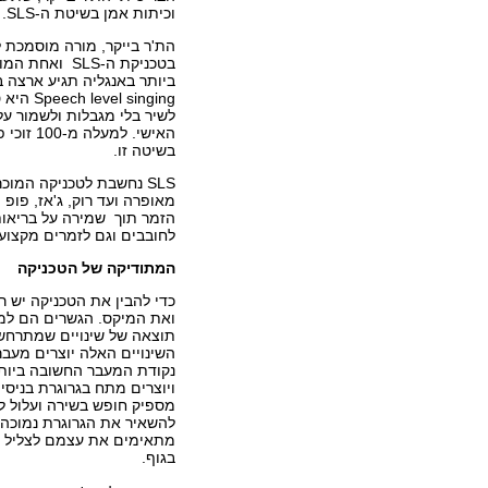
וכיתות אמן בשיטת ה-SLS.
הת'ר בייקר, מורה מוסמכת ל
בטכניקת ה-SLS ו
l singing
לשיר בלי מגבלות ולשמור על 
האישי. למע
בשיטה זו.
SLS נחשבת לטכניקה המו
מאופרה ועד רוק, ג'אז, פופ 
הזמר תוך שמירה על בריאות
לחובבים וגם לזמרים מקצועי
המתודיקה של הטכניקה
כדי להבין את הטכניקה יש ר
ואת המיקס. הגשרים הם למע
תוצאה של שינויים שמתרחשים
השינויים האלה יוצרים מעבר
נקודת המעבר החשובה ביותר,
ויוצרים מתח בגרוגרת בניס
מספיק חופש בשירה ועלול ל
להשאיר את הגרוגרת נמוכה 
מתאימים את עצמם לצליל ומ
בגוף.