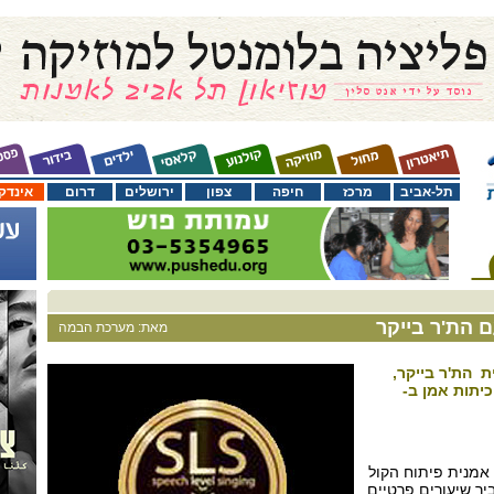
תל-אביב
מרכז
חיפה
צפון
ירושלים
דרום
אינדק
ם הת'ר בייקר
מאת: מערכת הבמה
ת הת'ר בייקר,
יתות אמן ב-
 יארח את אמנית פיתוח הקול
יר שיעורים פרטיים