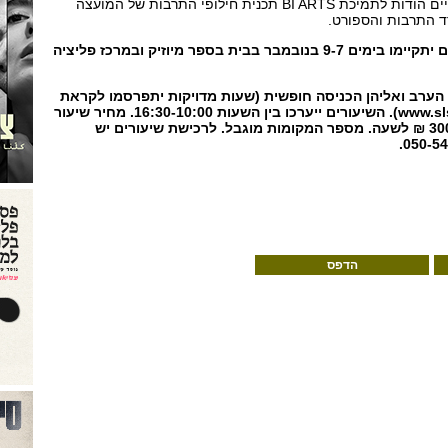
הביקור של הת'ר בייקר מתקיים הודות לתמיכת BI ARTS תכנית חילופי התרבות של המועצה
ד התרבות והספורט.
כיתות אמן ושיעורים פרטיים יתקיימו בימים 9-7 בנובמבר בבית בספר מיוזיק ובמרכז פליציה
 הערב ואליהן הכניסה חופשית (שעות מדויקות יתפרסמו לקראת
התאריכים ב- www.slsisrael.co.il). השיעורים ייערכו בין השעות 16:30-10:00. מחיר שיעור
פרטי: 150 ₪ לחצי שעה, 300 ₪ לשעה. מספר המקומות מוגבל. לרכישת שיעורים יש
הדפס