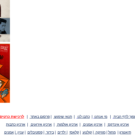
פוך לדף הבית
|
מי אנחנו
|
כתבו לנו
|
תנאי שימוש
|
פרסום באתר
|
לרכישת כרטיס
ארכיון אינדקס
|
ארכיון אמנים
|
ארכיון אולמות
|
ארכיון אירועים
|
ארכיון כתבות
תיאטרון
|
מחול
|
מוזיקה
|
קולנוע
|
קלאסי
|
ילדים
|
בידור
|
פסטיבלים
|
עניין
|
אמנים