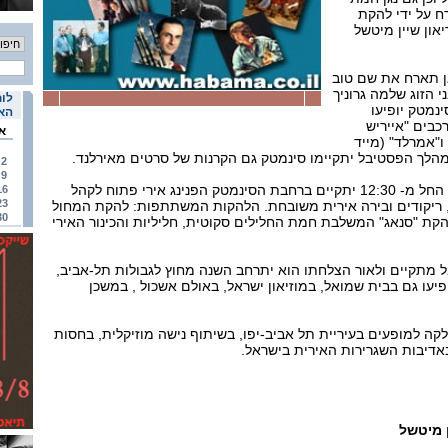
ח על ידי להקת
און שיין מיטשל
ן תארח את שם טוב
 הזוג שלמה גרוניך
לוח
נמטק יופיעו
האי
בים "אייריש
א
יאן, "5 תלתן" ו"אמרלד" (מייד
הלך הפסטיבל יתקיימו סינמטק גם הקרנות של סרטים מאירלנד.
2
9
בצהרי יום שישי (28 בינואר) החל מ- 12:30 יתקיים ברחבת הסינמטק הפנינג אירי פתוח לקהל
16
23
, ריקודים ובירה אירית משובחת. הלהקות המשתתפות: להקת המחול
30
הקת "סנאג" המשלבת חמת החלילים סקוטית, חליליות והכינור האירי
מתקיים ולאור הצלחתו הוא יתרחב השנה מחוץ לגבולות תל-אביב,
עו גם בבית שמואל, במוזיאון ישראל, באולם אשכול , במשכן
ה למופעים בעיריית תל אביב-יפו, בשיתוף נישה מוזיקלית, בחסות
 מיטשל