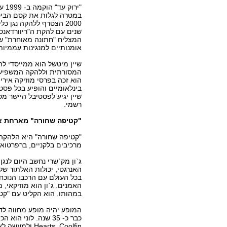
"יר
במטרה לגלות את קסם הביטוי
המצליח "חתונה מאוחרת" שנ
אומנותיים למנגינות עממיות 
המסורתית וללהקה המשפיעה ב
בינלאומיים והופיע בכל פסט
שיין יגיע לפסטיבל היישר מ
רשמי.
"קטיפה שחורה" מארחת את
"קטיפה שחורה" היא הלהקה 
מרכיבים בלקניים, ברפרטואר
ג`ון מק`שרי נחשב היום לנגן 
האנרגטי, יכולות האלתור שלו 
האמנים. ג`ון הוא מוזיקאי,
במהותו. הוא הקליט עם "קט
Hearts, Coolfin ולמעשה לא ניתן לדמיין את התפתחותה של המוזיקה האירית בימינו בלעדיו.