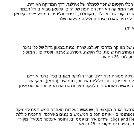
הכלי הקסום שהפך לסמלה של אירלנד, דרך המוזיקה האירית,
עד המוזיקה האירית הסוחפת של היום. קלטאן מביאים אל הבמה
ביקוריהם באירלנד, סקוטלנד, בריטני וגליסיה. במופע יארחו קלטאן
 לוי הידוע גם בנגינת החליל המופלאה שלו.
ייה)
 של מוזיקה מרחבי העולם, שירה ונגינה במגוון גדול של כלי נגינה
 מתרבויות שונות, כלי הקשה, גיטרה, צ`ארנגו, וקסילופון. המופע
 36 בינואר
יקה מסורתית אירית. חברי הלהקה מנגנים בכלי נגינה איריים
אירית, כינור, חליליות איריות, תוף אירי (בוראן),בוזוקי אירי,
קה מרגשת ואותנטית. הלהקה מארחת גם את הזמר והגיטריסט איתן
 מורכבת מארבעה נגנים מקצועיים, שנפגשו בעקבות האהבה המשותפת למוזיקה
 אותנטיים - אותם הכלים המשמשים נגנים באירלנד. התכנית כוללת
מנגינות איריות קצביות (Jigs and Reels), שירים איריים עממיים, וחומר אינסטרומנטאלי מקורי
ודים מקוריים. 28 בינואר.