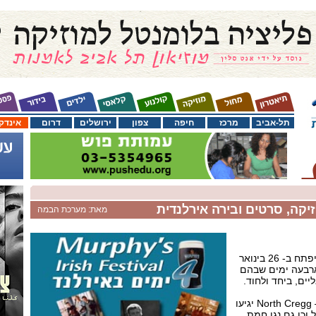
תל-אביב
מרכז
חיפה
צפון
ירושלים
דרום
אינדק
מאת: מערכת הבמה
פסטיבל "4 ימים באירלנד" ייפתח ב- 26 בינואר
ארבעה ימים שבהם
יים, ביחד ולחוד.
הלהקות האיריות t`eada ו – North Cregg יגיעו
וכן גם נגן חמת