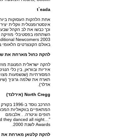
t`eada
אחת הלהקות העסוקות ביותר
אינסטרומנטלית ווקלית יציר
וכך כבשו את לב הקהל שבעקב
השתתפו בפסטיבלי מוזיקה אי
באולם הקונצרטים הלאומי בד
להקת כחול מארחת את שלמ
להקה ישראלית המנגנת מוזיק
איריות ובווראן, בין כלי הנגי
המסורתיות (שנשמעות מצוין
תארח את שלמה גרוניך (שיר
אדלר).
North Cregg (אירלנד)
ההרכב נו
המתאפיים בווקאליות המכשפ
תופים וגיטרה. . אלבומם
Awards לשנת 2000.
להקת קלטאן מארחת את שם