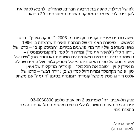
 של אירלנד. להקה בת ארבעה חברים, שהחליטו להביא לקהל את
בינם לבין עצמם: המוזיקה האירית המסורתית. 29 בינואר.
במסגרת הפסטיבל יוקרנו חמישה סרטים איריים וקופרודוקציות מ- 2003: "ורוניקה גארין"– סרטו
של ג`ואל שומאכר עם קייט בלאנשט – סיפורה האמיתי של הכתבת האירית שנרצחה ב- 1996
שפו בעורפם של יותר מדי פושעים בכירים; "המיסטיקנים" – סרטו של
, דיוויד קלי ("להעיר את נד") ומריה דויל קנדי ("הקומיטמנטס") –
ים שמסתבכים בתרמית סיאנסים עם משפחת גאנגסטר מת; "שירו של
 וולש מבוסס על ספרו האוטוביוגרפי של פטריק גלווין ועל הימים שבילה
 איידן קווין ; "סובב את הבקבוק" – קומדיה מוזיקלית של איאן
ן, פיטר מקדנולד ומריה דויל קנדי (שוב) ; "ירח דבש" – סרטו של
 אלכס ריד וג`סטין מיטשל קומדיה רומנטית בסגנון "דוגמה" עם משחק
ח` שפרינצק 2 תל אביב טלפון 03-6060800.
יפו בהצגת תעודת תושב, לבעלי כרטיס מקסימום תל-אביב בהצגת
בהצגת מנוי.