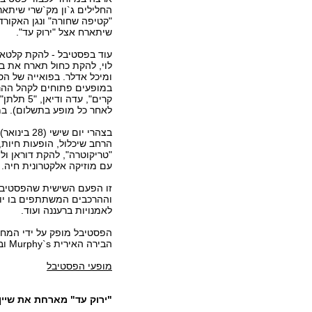
החלילים ג`ון מק`שרי שיתאר
"קטיפה שחורה" ונגן האקורדי
שיתארח אצל "ירוק עד".
עוד בפסטיבל - להקת קלטא
לוי, להקת כחול תארח את בני
ומיכל אדלר. בפואייה של הסי
במופעים פתוחים לקהל ההרכ
קרים", עדה וד
לאחר כל מופע בתשלום). במ
הרחב שיכלול, הופעות חיות
"טריקוטרה", להקת דוראן ול
עם מוזיקה אלקטרונית חיה.
זו הפעם השישית שהפסטיבל 
וההרכבים המשתתפים בו יופי
לאמנויות ברעננה ועוד.
הפסטיבל מופק על ידי המחלק
הבירה האירית Murphy`s ובאדיבות השגרירות האירית בישראל.
מופעי הפסטיבל
"ירוק עד" מארחת את שיין