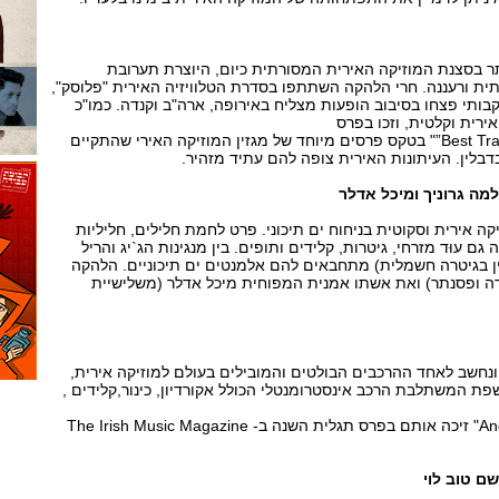
 בסצנת המוזיקה האירית המסורתית כיום, היוצרת תערובת
תית ורעננה. חרי הלהקה השתתפו בסדרת הטלוויזיה האירית "פלוסק",
ותי פצחו בסיבוב הופעות מצליח באירופה, ארה"ב וקנדה. כמו"כ
רית וקלטית, וזכו בפרס
Best Traditional Newcomers 2003”" בטקס פרסים מיוחד של מגזין המוזיקה האירי שהתקיים
בלין. העיתונות האירית צופה להם עתיד מזהיר.
ה גרוניך ומיכל אדלר
ה אירית וסקוטית בניחוח ים תיכוני. פרט לחמת חלילים, חליליות
נה גם עוּד מזרחי, גיטרות, קלידים ותופים. בין מנגינות הג`יג והריל
 בגיטרה חשמלית) מתחבאים להם אלמנטים ים תיכוניים. הלהקה
ה ופסנתר) ואת אשתו אמנית המפוחית מיכל אדלר (משלישיית
סד ב-1996 בקורק ונחשב לאחד ההרכבים הבולטים והמובילים בעולם למוזיקה אירית,
ת המשתלבת הרכב אינסטרומנטלי הכולל אקורדיון, כינור,קלידים ,
"…And they danced all night" זיכה אותם בפרס תגלית השנה ב- The Irish Music Magazine
 טוב לוי