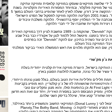
וק עד" הוקמה ב- 1999 על ידי שלושה מוזיקאים שעסקו במוזיקה קלאסית ומוזיקה עתיקה
 של מוזיקת פולקלור, ובמיוחד המסורות האיריות והקלטיות. בשנת
2000 הצטרף ללהקה נגן כלי ההקשה אייב דורון, שעלה לארץ לאחר שהופיע ברחבי העולם במשך 5
שנים עם להקת ה"ריוורדאנס". בשנת 2001 הקליטה הלהקה מוזיקה לפסקול של הסרט הישראלי
כתבה על ידי המלחין יוסף ברדנשווילי. הלהקה משלבת עיבודים
ויצירות מקוריות שחוברו על ידי חברי הלהקה.
שיין מיטשל הוא ממייסדי להקת "Dervish", שהוקמה ב- 1989 ונחשבת לציון דרך במוזיקה האירית
יותר בזמננו. מיטשל החל ללמוד לנגן על אקורדיו כבר בגיל שבע
הוא זכה בפרסי מוזיקה אירית רבים עוד כשהיה בתיכון. עם להקת "Dervish" זכה בפרסים
יבלי המוזיקה בכל העולם.
סין, שם הוא ולהקתו מלווים את ראש הממשלה האירי בביקור ממלכתי
 ג`ון מק`שרי
הוותיקה בישראל, היוצרת מוזיקה אירית-קלטית ייחודית בעלת
 עשיר של כלי נגינה, ונחשבת לחלוצת הסגנון בארץ.
חמת חלילים וחליליות איריות הטוב בעולם, בגלל סגנון נגינתו הייחודי,
והוירטואוזיות שהושוותה לזו של ג`ון קולטריין. הוא מופיע בקביעות
בכל העולם עם הרכבו הנוכחי At First Light וכן בהופעות סולו, והוא מנגן ומקליט עם טובי
 מלחין, ומפיק המבוסס היטב במסורת האירית, ויחד עם זאת הוא חדשן
יפה שחורה" קטע אחד, שיכלל בדיסק השני שלהם.
המופע יהיה מופע מחווה לדונאל לוני ( Donal Lunny) המוזיקאי החשוב והמשפיע ביותר באירלנד,
כבר כ- 35 שנה. לוני הוא הכוח המניע מאחורי להקות כ- Planxty,The Bothy Band, Moving