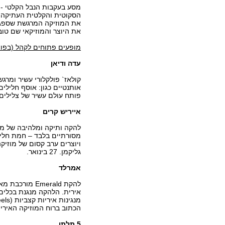
מסע בעקבות הנבל הקלטי - 
הסקוטית והקלטית העתיקה ו
את המוזיקה המרגשת שספגו ב
את היוצר והמוזיקאי שם טוב
מופעים פתוחים לקהל (בפוא
עדה ודיאן
קולאז` פולקלורי עשיר ומרגש
אותנטיים כגון: אוסף חלילים
פותח עולם עשיר של צלילים וקולות.
אייריש קרים
להקה ותיקה ומלהיבה של מוז
מסורתיים בלבד – חמת חלילים 
ויוצרים ערב קסום של מוזי
גליקמן. 27 בינואר.
אמרלד
להקת Emerald
אירית. הלהקה מנגנת בכלים
הכתוב ברוח המוזיקה האירית, בעיב
5 תלתן