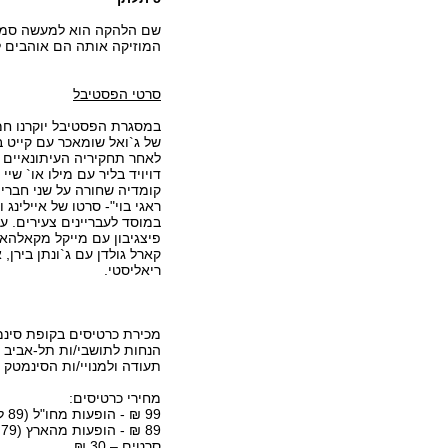
שם הלהקה הוא למעשה סמלה
המוזיקה אותה הם אוהבים לנגן 
סרטי הפסטיבל
לאחר תחקיריה העיתונאיים נ
דויויד בליר עם מילו או` שיי 
קומדיה שחורה על שני חבר
ראגי בוי"- סרטו של איילינג
במוסד לעבריינים צעירים. עם
פיצגיבון עם מייקל מקאלהאטו
קארל גולדן עם ג`ונתן בירן,
ריאליסטי.
מכירת כרטיסים בקופת סינמטק תל-אביב, ר
הנחות לתושבי/ות תל-אביב 
תעודה ולמנויי/ות הסינמטק 
מחירי כרטיסים:
99 ₪ - הופעות מחו"ל (89 לאחר הנחה)
89 ₪ - הופעות מהארץ (79 לאחר הנחה)
סרטים – 30 ₪.