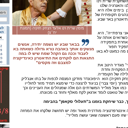
השחקנית שרית וינו
 והאנרגיה שלנו
כן בימים אלה היא
הגים תקופתית של
תיאטרון באר שבע.
מימין שרית וינו אלעד ויצחק חזקיה (תמונת
לוח
האי
יח``צ)
י צרפתייה", היא
כשרואים אותה על
א
 אחרת בתפקידה
בבאר שבע יש נשמה יתירה, אנשים
פקיד תפור
2
מנשקים אותך באהבה נורא גדולה כשאתה בא
9
 מה כמעט לא באו
לעבוד וככה גם הקהל שמח שיש לו במה
16
התגאות הם לוקחים את התיאטרון כאינדיקציה
23
למצבם וזה מקסים"
30
" מגדיר היטב את
 הפקחית וחדת
לילה של הקומדיה.
(יצחק חזקיה) הוא היפוכונדר מזדקן המנסה לכפות על בתו אנג'ליק
גוחך (יוסי צברי) בניגוד לרצונה כדי שימצא תמיד מזור לחולייו
כמו אצל מולייר המשרתים הם אלה שמנהלים את העניינים וכך
של טואנט לומד ארגאן לקח מאלף וחוזר בו מכוונתו.
ך, כבר שיחקת בזמנו ב"תעלולי סקאפן" בהבימה
יתה אינטרפרטציה מודרנית מאוד ופה יש תחושה שלקחו את המחזה
ו פעם ראשונה שאני עושה מולייר".