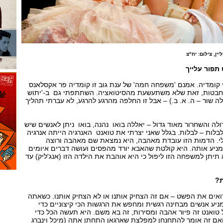
יין, צילום: יח"צ
תפור עלייך
י קומדיה. אמנם 'משפחה חמה' של ענת גוב זו קומדיה פר אקסלאנס
ק חבטות, זאת שלא משתעשעת מהסיטואציה. השתתפתי גם ב-'יתוש
 שור – ה. א. ב.) – אבל זו החלפה מהרגע להרגע, לא עברתי תהליך
לה והשחרור מאוד גדול – יאללה בואו נהנה, בואו ניתן לאנשים שיש
בלות – לבלות. בגלל שאני יצרתי את טואנט האנרגיה הייתה אנרגיה
י. הדמות הזו עובדת מאהבה, היא נמצאת שם מאהבה ורוצה
ניע אותה. היא קולטת שהאבא יורד מהפסים ועושה דברים איומים
 תיתן למשפחה הזו ליפול כי היא אוהבת את הילדה הזו (אנג'ליק) עד
ת?
רואים את הפשט – אם זה הצחיק אותנו או לא הצחיק אותנו. כשאתה
ניע אנשים מבחינה רגשית ומחפש את הרגשות הכי קיצוניים כדי
ואנט זה פיור אהבה ומסירות, זה בא משם. היא תעשה הכל כדי
ם זה אומר להתחנחן למפלצת שארגאן התחתן אתה (מיכל וינברג