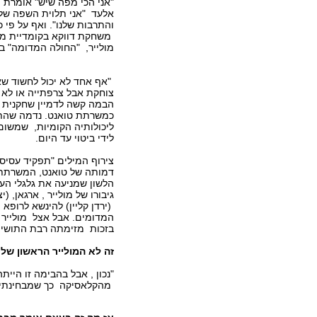
"אני הכי מפֹה שיש" אומרת 
אלעד "אני תלוית השפה שלנו
והתרבות שלנו". ואף על פי 
משחקת דווקא בקומדיית מנ
מולייר, "החולה המדומה" ב
"אף אחד לא יכול לחשוד שאנ
צוחקת אבל צרפתייה או לא 
הבמה קשה לדמיין שחקנית
כמשרתת טואנט. נדמה שהת
ליכולותיה הקומיות, שמשום
לידי ביטוי עד היום.
צירוף המילים "תפקיד עסיסי
דמותה של טואנט, המשרתת
הלשון שמניעה את גלגלי הע
גיבורו של מולייר , ארגאן, 
(ירדן קליין) להינשא לרופא מ
המדומים. אבל אצל מולייר 
בזכות מזימתה רבת התושייה 
זה לא המולייר הראשון של
"נכון , אבל בהבימה זו הי
מהקלאסיקה כך שמבחינתי שז