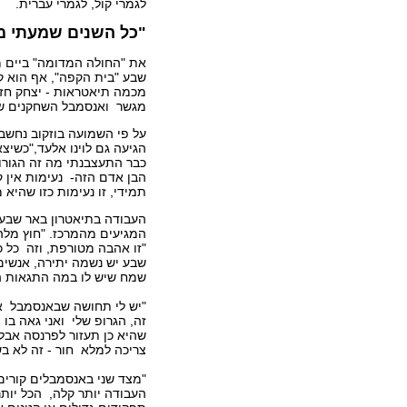
לגמרי קול, לגמרי עברית.
"כל השנים שמעתי מי
את "החולה המדומה" ביים מ
שבע "בית הקפה", אף הוא קו
מכמה תיאטראות - יצחק חזקיה
מגשר ואנסמבל השחקנים של 
על פי השמועה בוזקוב נחשב
הגיעה גם לוינו אלעד,"כשיצ
כבר התעצבנתי מה זה הגורו
הבן אדם הזה- נעימות אין ק
תמידי, זו נעימות כזו שהיא מ
העבודה בתיאטרון באר שבע
המגיעים מהמרכז. "חוץ מלה
"זו אהבה מטורפת, וזה כל 
שבע יש נשמה יתירה, אנשים
שמח שיש לו במה התגאות הם
"יש לי תחושה שבאנסמבל א
זה, הגרופ שלי ואני גאה בו 
שהיא כן תעזור לפרנסה אבל
צריכה למלא חור - זה לא בש
"מצד שני באנסמבלים קורים 
העבודה יותר קלה, הכל יותר 