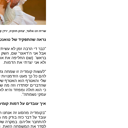
שרית וינו אלעד, יצחק חזקיה, ירדן קל
נראה שהתפקיד של טואנט 
"כבר די הרבה זמן לא עשית
אבל אני ה'דאונר' שם, הש
בראש' (שם החליפה את אולה
ולא אני יצרתי את הדמות.
"לעשות קומדיה זו שמחה גדו
להם כל כך מעט הזדמנויות ל
שלי והאטרף הוא האטרף של
שהדברים יסתדרו וזה מה שמ
כי הוא חולה ומפחד והיא לא
עמקי נשמתה".
איך עובדים על דמות קומי
"בקומדיה מהסוג זה אנחנו 
עובד על דבר כזה בודק מה מ
להתחבר אליהם. במקרה של ט
לסדר את המשפחה הזאת. וא