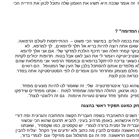
ז זה אומר שככה היא תשיג את האמון שלה ותוכל לכוון את הירייה הכי
 המדומה" ?
את בכמה לוולים. במישור הכי פשוט – ההתייחסות לעולם הרפואה.
שאם אתה רוצה להיות בריא אל תלך לרופאים, לך למרפא, לא
וקר קמתי חולה ואני תיכף הולכת למדקר שלי. אם אני אלך לרופא
ם ואנטיביוטיקה ויגמור לי את הגב לאט אבל בטוח. תרופות יכולים לקחת
 כשאני צריכה להיתקל ברופאים ובממסד הרפואי אני מתפלאת שהם
לא מלמדים אותם להסתכל בלבן של העין של המטופל . הם רואים
מולם מצומק ומחרחר והם אומרים לו לפי הסטטיסטיקה אתה בסדר.
נראה נכון לנצח.
הוא כבר אינטרפרטציה שלי, זה שאסור לנו להיות מונעים מפחד.
 כמו ארגאן, החולה המדומה שמפחד למות - אנחנו מפחדים שידפקו
פיק ומתוך פחד עושים טעויות איומות. גם זה רלוונטי לנצח".
חק כמעט תפקיד ראשי בהצגה
 השנים התאהבתי בשפה העברית הקשה והחתוכה והגרונית ופה דורי
ח איכשהוא, באופן מרהיב בעיני, להביא תרגום שהוא הכי עכשווי
ברית על זמנית ברורה לגמרי. יש טקסטים, כמו שקספיר , שאנחנו
ראשונה ומנסים להבין מה כתוב ולא יודעים איך הקהל יצליח להבין
פעם הראשונה. פה זה גם מתגלגל וגם מוזיקלי וגם לגמרי ברור,