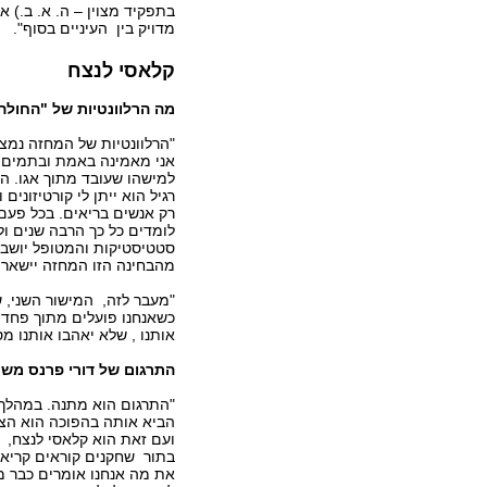
בתפקיד מצוין – ה. א. ב.) א
מדויק בין העיניים בסוף".
קלאסי לנצח
מה הרלוונטיות של "החולה
"הרלוונטיות של המחזה נמצ
אני מאמינה באמת ובתמים 
למישהו שעובד מתוך אגו. הב
רגיל הוא ייתן לי קורטיזוני
רק אנשים בריאים. בכל פעם
לומדים כל כך הרבה שנים ו
סטטיסטיקות והמטופל יושב 
מהבחינה הזו המחזה יישאר כ
"מעבר לזה, המישור השני, ש
כשאנחנו פועלים מתוך פחד
אותנו , שלא יאהבו אותנו מס
התרגום של דורי פרנס מש
"התרגום הוא מתנה. במהלך
הביא אותה בהפוכה הוא הצלי
ועם זאת הוא קלאסי לנצח, ע
בתור שחקנים קוראים קריאה 
את מה אנחנו אומרים כבר מה