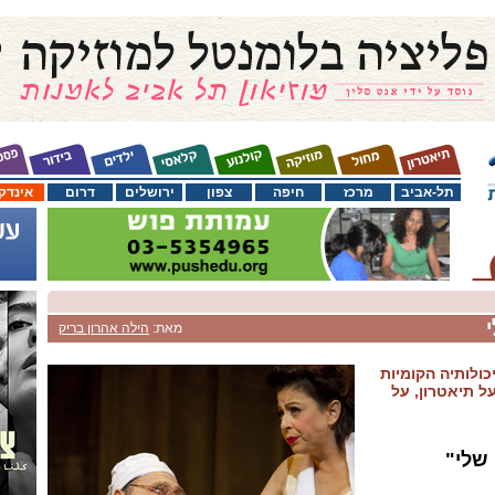
תל-אביב
מרכז
חיפה
צפון
ירושלים
דרום
אינדק
מאת:
הילה אהרון בריק
כולותיה הקומיות
 תיאטרון, על
שלי"