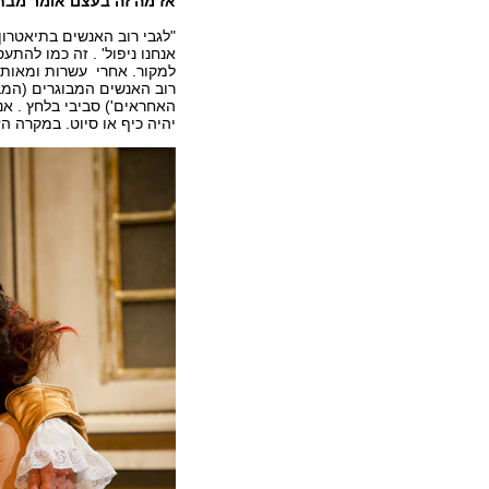
אז מה זה בעצם אומר מבח
"לגבי רוב האנשים בתיאטרון מ
אנחנו ניפול' . זה כמו להת
למקור. אחרי עשרות ומאות 
רוב האנשים המבוגרים (המבו
האחראים') סביבי בלחץ . א
יהיה כיף או סיוט. במקרה הז