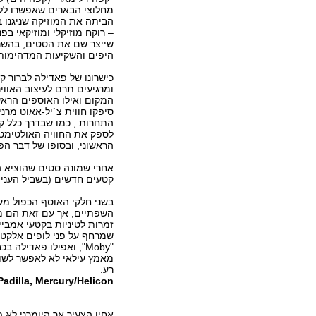
מחלוצי הבארים שאפשרו לל
הביתה את המוזיקה שניגנו 
– רוקח מוזיקלי ומוזיקאי בפ
שייצר שם את הסטים, בהש
היפים והשקיעות המדהימות
כישרונו של פאדילה לברור ק
ומרגיעים תרם לעיצוב האוו
המקום ואילו האוספים הרא
סיפקו חווית צ`יל-אאוט מרנ
התחרות , כמו שבדרך כלל ק
לספק את החוויה האולטימטי
הראשוני, ובסופו של דבר הפ
אחרי שמונה סטים שהוציא 
קטעים חדשים (בשביל העניין
בשני חלקי האוסף הכפול מע
השפתיים, אך עם זאת הם מן
זמרות לטיניות בקטעי אמביי
"Moby", ואפילו פאדיל
מאמץ עילאי לא לאפשר לשום
רע.
Padilla, Mercury/Helicon