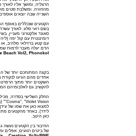
הרצליה, ומושך אליו לאורך 
מהחוויה, ומשלבת סטים מושק
השנייה שבה יוצאים אוספים
הקטעים שנכללים באוסף הם 
סאונד אלקטרוני מעניין, בשי
דומיננטית עם קול יפה (ליהי
עם קטע ברזילאי מלהיב, או 
הדם יעלה מעבר לרמות שמא
e Beach Vol2, Phonokol
בקצה המתוחכם יותר של המו
השקטים יותר מתוך הרפרטואר
להקשיב גם לאלבומיהם המל
"ion
למצוא כאן את שמו של עידן 
לידר), באחד מהקטעים מתוך
כאן היטב.
החיבור בין הקטעים נעשה גם
של ביטים רגועים, אפלים ומ
 Is… Creation, YoYo/BNE