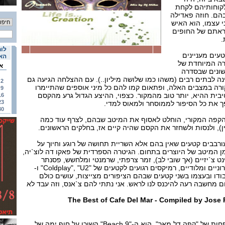
קוחותיהם לקחת
בהם. חוזה פאדילה
ני עצמו, הוא האיש
ראתם של החופים
.
לוח
טעים מעניינים
האי
ירה המיוחדת של
א
שונים שבסדרה
ינה לבתים רבים (משהו כמו שלושה מיליון..). עם ההצלחה הגיעה גם
2
ורה במצבים האלה, ופתאום קמו להם כל מיני אוספים שהתיימרו
9
בית ההיא, יותר טוב מהמקור. כצפוי, ההיצע הגדול גרע מהקסם
16
23
ך את כל הסיפור לממוסחר ולמאוס למדי.
30
הקפה המקורי, הוחלט לאסוף את המיטב שבהם, לצרף עוד כמה
), ולנסות ולשחזר את הקסם שהיה קיים אז, בחלקים הראשונים.
ורבבים קטעים שאין בהם אלא השריית תחושה של רוגע וחיוך על
 המיטב של היוצרים בתחום. הגיטרה הספרדית של פאקו דה לוצ`יה,
נט צ`יזיים (אך שובי לב), זמר צרפתי, שרמנטי ומלחשש, פסנתר
שמרחף על פני לופים אלקטרוניים ומלודיים, רמיקסים רגועים לקטעים של "Coldplay", "U2" ו-
ה בכבודו ובעצמו בשני קטעים שבהם הציפורים מצייצות, עושים כולם
 מחשבה רעה להיכנס לנו לראש. אני נתתי להם צ`אנס, וזה עבד לא
The Best of Cafe Del Mar - Compiled by Jose 
אחיו הצעיר אך היומרני לא פחות של "קפה דל מאר", הוא ה-"9 Beach" השוכן על חוף ימה של