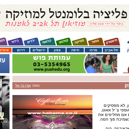
תל-אביב
מרכז
חיפה
צפון
ירושלים
דרום
אינדק
ן
מאת:
אורן בר-אל
, לא מפסיקים
וספי צ`יל אאוט,
 אם מחליפים את
שמיכת פוך חמה.
באיביזה, היה