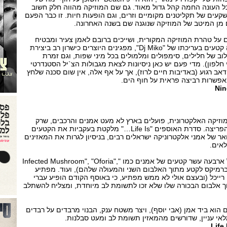
כל העונה החמה קהל גדול מאוד. גם שם המוזיקה מהווה חלק חשוב
עים של תקליטנים מקומיים וזרים, וגם הופעות חיות. זו כבר הפעם
 מן המיטב של המוזיקה שנוגנה שם בשנה האחרונה.
על טהרת המוזיקה המקורית, ושייכים ברובם לאמן צעיר ומבטיח
בשם רועי סלע. לאורך עשרה קטעים בעריכתו של "Dj Miko", מפגינים היוצרים כישרון רב ביצירת
לוב של חלילים, סימפולים ומלמולים בכל מיני שפות, וגם זמרת
 חלפון). מדי פעם יש כאן ניסיונות לצאת מגבולות הצ`יל הסטנדרטי
דאב רגוע (באדיבות חיים לרוז), אך על אף אלה, אין שום סכנה שלחץ
פשרות רביצה פראית על חוף הים.
Nin
זיקה האלקטרונית, פועלים בארץ לא מעט אמנים והרכבים, שרק
אחדים מהם הגיעו לנקודת הפריצה. סדרת האוספים "Life Is…" מלקטת בעקביות את הקטעים
 של אמני אלקטרוניקה ישראלים רבים, בניסיון לגרות את המאזינים
אים.
החלק השלישי בסדרה, מכיל ארבעה עשר קטעים של אמנים כמו "Infected Mushroom", "Oforia",
Cosma", "Violet Vis" (ברמיקס לקטע מתוך האלבום השני והמעולה שלהם), ועוד. מפתיע
רייכל (ובעצם אולי לא ממש מפתיע, כי באוסף הקודם הופיע עברי
 אלבום הבכורה שלו שלא זכו לתשומת לב מיוחדת, ומצליח להשתלב
 הוא ביד אמן (אבי יוסף), ויצר משטח ענק, הבנוי מרבדים על רבדים
לאי עניין, שדורשים מהמאזין תשומת לב ומעט סבלנות.
Life