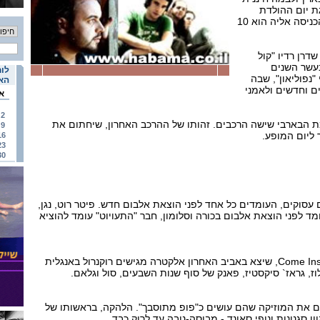
ת יום ההולדת
פתוחה לקהל הרחב ומחיר הכניסה אליה הוא 10
דרן רדיו "קול
שמגיש בעשר השנים
לוח
"נפוליאון", שבה
האי
ם וחדשים ולאמני
א
2
ופיעו על במת הבארבי שישה הרכבים. זהותו של ההרכב האחרון, שיחתום את
9
ליום המופע.
16
23
30
עסוקים, העומדים כל אחד לפני הוצאת אלבום חדש. פיטר רוט, נגן,
מד לפני הוצאת אלבום בכורה וסלומון, חבר "התעויוט" עומד להוציא
בעקבות אלבום הבכורה Come Inside, שיצא באביב האחרון אלקטרה מגישים רוקנרול באנגלית
וז, גראז` סיקסטיז, פאנק של סוף שנות השבעים, סול וגלאם.
ים את המוזיקה שהם עושים כ"פופ מתוסבך". הלהקה, בראשותו של
ן סגנונות ונופי סאונד - מבוסה-נובה עד לרוק כבד.