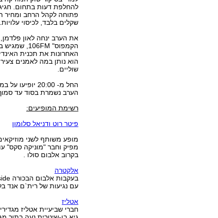
להחלפת דעות בתחום. חגיג
שקלים בלבד, לכיסוי עלויות.
את הערב ינחה לאון פלדמן, ש
הקמפוס" 106FM, 
האחרונות את תכנית האינדי 
הוא נותן במה לאמנים צעירי
שוליים.
החל מ- 20:00 י
הערב נשמרת בסוד עד סמוך 
רשימת המופיעים:
פיטר רוט ודניאל סלומון
מופע משותף לשני מוזיקאים 
מפיק וחבר "מוניקה סקס" עו
בקרוב אלבום סולו .
אלקטרה
עם נגיעות של רית`ם אנד בל
אטליז
חברי שביעיית אטליז מגדיר
גיא בן-שיטרית נעה בתוך מגוו