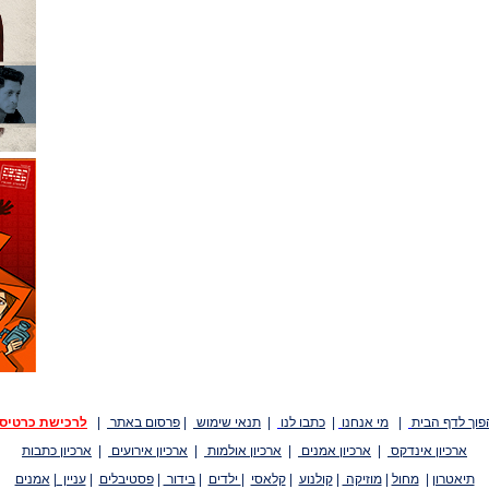
פוך לדף הבית
|
מי אנחנו
|
כתבו לנו
|
תנאי שימוש
|
פרסום באתר
|
לרכישת כרטיס
ארכיון אינדקס
|
ארכיון אמנים
|
ארכיון אולמות
|
ארכיון אירועים
|
ארכיון כתבות
תיאטרון
|
מחול
|
מוזיקה
|
קולנוע
|
קלאסי
|
ילדים
|
בידור
|
פסטיבלים
|
עניין
|
אמנים