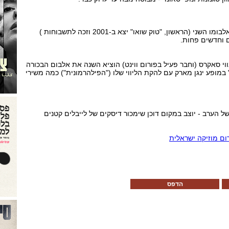
ארליך עובד בימים אלה על אלבומו השני (הראשון, "טוק שואו" יצא ב-2001 וזכה לתשבוחות )
 וחדשים פחות.
י סאקרס (וחבר פעיל בפורום ווינט) הוציא השנה את אלבום הבכורה
במופע ינגן מארק עם להקת הליווי שלו ("הפילהרמונית") כמה משירי
 הערב - יוצב במקום דוכן שימכור דיסקים של לייבלים קטנים
ום מוזיקה ישראלית
הדפס