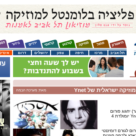
תל-אביב
מרכז
חיפה
צפון
ירושלים
דרום
אינדק
מאת: מערכת הבמה
הקרוב (23 בינואר) יחגוג פורום
מוזיקה ישראלית של אתר Ynet יומולדת 4
ום לגורם דומיננטי
ארץ ולבמה חיננית