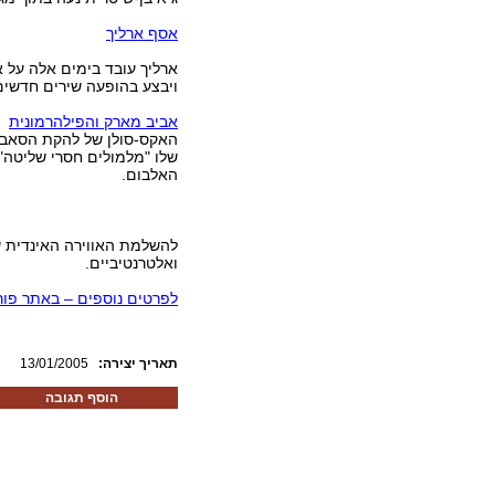
אסף ארליך
ויבצע בהופעה שירים חדשים
אביב מארק והפילהרמונית
האקס-סולן של להקת הסאבוו
שלו "מלמולים חסרי שליטה" 
האלבום.
להשלמת האווירה האינדית של
ואלטרנטיביים.
לפרטים נוספים – באתר פור
:תאריך יצירה
13/01/2005
הוסף תגובה