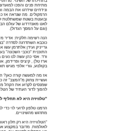
בתחילתו של השינוי. מרתפי
מתיחת פנים והפכו למועדוני
ונידחים שידרגו את הבמה ו
הרמקולים. מה שנראה אז כת
ובועטת בשטח שמשתלטת לאח
לאט מאנדרדוג של עולם הבי
(וגם על המסך הגדול).
הנה רשימה חלקית: אדיר מיל
כוכבא השתדרגה לסדרה "בנות
גרייניק ועידן אלתרמן עשו 
התוכנית "כוכבי השכונה" בער
ורד. אסי כהן עשה לנו נעים
ארז טל) , קיציס ופרידמן, א
בקולנוע, גורי אלפי מגיש תו
אז מה למעשה קורה כאן? ה
ועשיית צחוק מ"המצב" זה 
שמנסים לקרוע את הקהל מצח
להפוך לדור העתיד של הטלוו
"טלוויזיה היא לא תחליף 
הרמנו טלפון לרועי לוי כדי 
מתרגש מהשינויים.
"הטלוויזיה היא רק חלון רא
לאולמות. מדובר במקצוע אחר