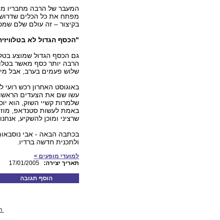
המעבר של הרבה מחבריו מהב
מפתח את כל הכלים שדרושים
בקיצור – זה עולם שלם שמכי
"הכסף הגדול לא בטלוויזיה
גם הכסף הגדול שמוצע בטלו
הרבה יותר כסף מאשר בטלווי
שלוש פעמים בערב, אבל מי 
באוגוסט האחרון רכש רועי ל
עשו שם את הצעדים הראשונים
שלמרות קשיי השוק, הוא יוכ
באמת לעשות סטנדאפ, מוזמן
שרציני ומוכן להשקיע, אנחנ
בכתבה הבאה - אבי נוסבאום
ולתכנית חדשה ברדיו.
למועדי מופעים >
:תאריך יצירה
17/01/2005
הוסף תגובה
ה