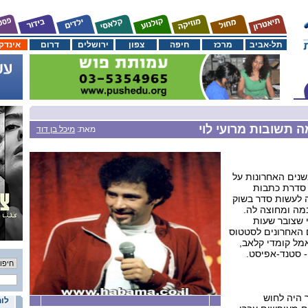
תל-אביב
מרכז
חיפה
צפון
ירושלים
דרום
אינדק
 תשובות מרועי לוי
מאת:
מיכל בן דוד
נים האחרונות על
. סדרת כתבות
 לעשות סדר בשוק
מה ומחוצה לה.
י שצובר שעות
ם האחרונים לסטטוס
מל קומדי קלאב,
- סטנד-אפיסט.
 היה לחוש
לוח