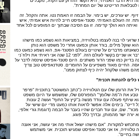
ה היא הדבר האמיתי, היא הקשר ההדוק עם הקהל, מקבלים
לטבלאות הרייטינג של יום המחרת".
יוף. יש עורכים, יש בימוי. על הבמה זו האמת נטו. אתה והקהל. זה
ותח. זה העולם האמיתי. סטנד-אפיסט חייב להיות איש אמיתי, איש
ואיתה הוא הולך קדימה. זו גם הסיבה שבתוך ים המופעים לכל אחד
שרועי לוי בנה לעצמו בטלוויזיה, במציאות הוא נשמע כמו מישהו
הוא שוקל מילים, בורר אותן וכמעט אחרי כל משפט הוא נותן
 כשאנחנו מדברים על שינויים בעולם הסטנד-אפ, הוא נשמע כמעט כמו
אב שמנסה ללמד את ילדיו דבר או שניים בקשר לעולם הזה. "לפני 12 שנה אני ראיתי את וילוז`ני
בדיוק כמו שפני הדור משתנים. היום סטנד-אפיסט שינסה לדבר על
אסה. החיים מאוד משפיעים על החומרים. סטדנאפיסט טוב צריך
הם משהו שלקהל יהיה כיף לצחוק ממנו".
כלים להנחות תכנית"
תחיל את הרומן שלו עם הטלוויזיה כ"כתב המשוטט" בתוכנית "פרפר
א טבע את ה"מה שלומך" המפורסם שלו, שמשמש עד היום משפט
פתיחה בשיחות סלון. מאז הוא שיתף פעולה עם עודד מנשה ב"קיץ על החוף" ועשה 2 עונות
 דייט". בימים אלה אפשר לראות אותו כמעט מדי יום שישי על
וץ 2 ב"משחק מכור". שם, עם עוד חברים שהיו בעבר על הבמה (דוגמת גורי אלפי,
וא יורה ישר מהמותן, ובדרך כלל פוגע.
מתכחש למקורות. "אם מישהו ישאל אותי מה אני עושה, אני אענה
 טלוויזיה, אז אני סטנד-אפיסט שמגיש תוכנית. אני משתמש
שה בחיים".