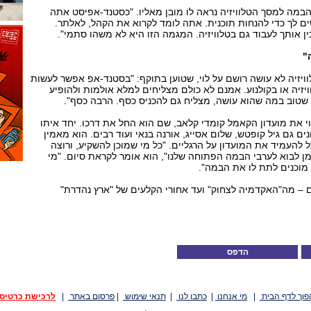
מה למסך הטלוויזיה נראה לו מובן מאליו. "כסטנד-אפיסט אתה
 לך כדי להנחות תוכנית. אתה לומד לקרוא את הקהל, לאלתר.
ן אותך לעבוד גם בטלוויזיה. המגמה הזו היא לא משהו סתמי".
"
ויזיה לא עושה רושם על לוי, שטוען בתוקף: "בסטנד-אפ אפשר לעשות
זיה או בקולנוע. אמנם לא כולם מצליחים למלא אולמות ולהופיע
שטוב במה שהוא עושה, מצליח גם להכניס כסף. הרבה כסף".
וי את מועדון הקאמל קומדי קלאב, שם הוא החל את דרכו. יחד איתו
 גם גיל קופטש, שלום אסייג, אורנה בנאי ועוד רבים. הוא מאמין
ל להעמיד את המועדון על הרגליים. "כל מי שמוכן להשקיע, ורוצה
 לבוא לערבי הבמה הפתוחה שלנו", הוא אומר לקראת סיום. "מי
ו מוכנים לתת לו את הבמה".
 – מה"האקדמיה לצחוק" ועד אחורי הקלעים של "ארץ נהדרת"
הדפס
פוך לדף הבית
|
מי אנחנו
|
כתבו לנו
|
תנאי שימוש
|
פרסום באתר
|
לרכישת כרטיס