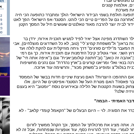
ם מעופשים עברו
האי
ם, אולמות קטנים
א
את מערכת
ופעה חולפת בשמי הבידור הישראלי הולך ומתברר כתופעה הכי חיה
2
רונה גם על הפריים טיים הכי לוהט. הסטנד-אפ הישראלי הפך לאט
9
דור לבית יוצר להרבה מאוד טאלנטים שעושים חיל על המסך הקטן
16
23
30
ר השתדרג מפינה אצל יאיר לפיד למגיש תוכנית אירוח; ירדן בר
 בראון" ול"משפחת קמיצ`לי" (טוב, לא כל השדרוגים מוצלחים), אבי
את המעבר מ"ילדים סורגים" דרך גיחה מוזיקלית עם להקת לולה ועד
וץ השני. אורי גוטליב קיבל הזדמנות עם תוכנית אירוח, כך גם רמי
 ב"אהבה זה כואב" (וב"חתונה קולומביאנית" וגם ב"איפה אתה חי" של
ורנה בנאי ואלי ומריאנו קורעים ב"ארץ נהדרת" וגם נהנים מחשיפות
כנית בגלגל"צ ומופיע ב"משחק מכור", והרשימה עוד ארוכה.
אם התהפכו היוצרות? האם נעיצת שיניים חדות בבשר של הממסד
כבר פאסה? האם מטרת העל של הסטנד-אפיסטים של היום, אלו
וק בשעות הקטנות של הלילה ובאירועים נוסח "יומטוב" היא בעצם
יזיה שלנו?
לדבר האמיתי - הבמה"
לברר את הסוגיה. לוי – היום הבעלים של "הקאמל קומדי קלאב" - לא
ווה. אתה מציג את מרכולתך על המסך, וכך הקהל ממשיך לזרום
 לגמרי, עוד דרך להרוויח כסף, עוד אופציות שנפתחות, אבל זה לא