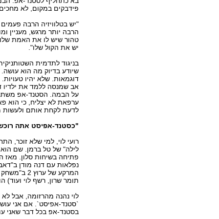
בא כתחליף לסטנד-אפ. הבמ
פידבקים במקום, לא מחכים 
"יש בטלוויזיה הרבה פעמים ז
הרבה יותר מרגש, מעניין ומ
טהור שיש לו את האמת שלו 
יש את הקול שלו".
בניגוד לתדמית השטותניקית 
שיודע בדיוק מה הוא עושה. 
דוגמאות. שלא יהיו טעויות.
על הבמה. הסטנד-אפ משתנה 
ערפאת לא יצליח, כי הוא פ
לדעת לקחת אותם ולעשות מ
"כסטנד-אפיסט אתה רוכש 
רועי לוי, למי שלא זוכר, ה
לילה" של טל ברמן. שם הו
נפלאות עם דנה מודן ב"דאבל
המרקע של ער
תומר שרון, רשף לוי ועוד) ה
לוי נהנה מהרזומה, אבל לא 
`סטנד-אפיסט`. אם אני עושה
בסטנד-אפ בכל דבר שאני עו