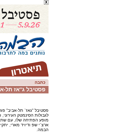
כתבה
פסטיבל ג''אז תל-א
פסטיבל "גאז` תל-אביב" פו
לגבולות הסינמטק העירוני, ו
מופע הפתיחה שלו, עם שתי 
ארצ`י שפ ודיויד מארי, יתקי
הבמה.