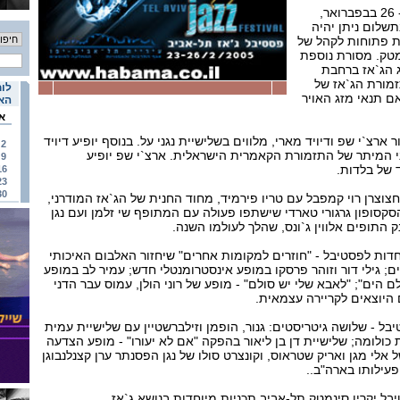
הפסטיבל ייערך בין ה- 23 ל- 26 בבפברואר,
שלום ניתן יהיה
ות פתוחות לקהל של
מטק. מסורת נוספת
 הג`אז ברחבת
מורת הג`אז של
לוח
ם תנאי מזג האויר
האי
א
ארצ`י שפ ודיויד מארי, מלווים בשלישיית נגני על. בנוסף יופיע דיויד
2
 המיתר של התזמורת הקאמרית הישראלית. ארצ`י שפ יופיע
9
 של בלדות.
16
23
30
וצרן רוי קמפבל עם טריו פירמיד, מחוד החנית של הג`אז המודרני,
הסקסופון גרגורי טארדי שישתפו פעולה עם המתופף שי זלמן ועם נגן
 התופים אלווין ג`ונס, שהלך לעולמו השנה.
דות לפסטיבל - "חוזרים למקומות אחרים" שיחזור האלבום האיכותי
ם; גילי דור וזוהר פרסקו במופע אינסטרומנטלי חדש; עמיר לב במופע
לם הים"; "לאבא שלי יש סולם" - מופע של רוני הולן, עמוס עבר הדני
ם היוצאים לקריירה עצמאית.
בל - שלושה גיטריסטים: גנור, הופמן וזילברשטיין עם שלישיית עמית
 כולומה; שלישיית דן בן ליאור בהפקה "אם לא יעורו" - מופע הצדעה
אלי מגן ואריק שטראוס, וקונצרט סולו של נגן הפסנתר ערן קצנלנבוגן
עילותו בארה"ב..
בל יקרין סינמטק תל-אביב תכניות מיוחדות בנושא ג`אז.