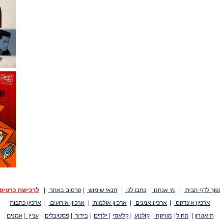
פוך לדף הבית
|
מי אנחנו
|
כתבו לנו
|
תנאי שימוש
|
פרסום באתר
|
לרכישת כרטיס
ארכיון אינדקס
|
ארכיון אמנים
|
ארכיון אולמות
|
ארכיון אירועים
|
ארכיון כתבות
תיאטרון
|
מחול
|
מוזיקה
|
קולנוע
|
קלאסי
|
ילדים
|
בידור
|
פסטיבלים
|
עניין
|
אמנים