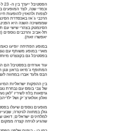
וכמדי שנה, לצד המופעים בת
לצפות ולהאזין להופעות חי
הרכבי ג`אז באכסדרת הסינ
שממשיכה השנה היא הפנינג
הסינמטק בצהרי שישי עם תז
תל-אביב והרכבים נוספים (א
יאפשרו זאת).
במופע הפתיחה יופיעו כאמור 
מארי במופע משותף עם נגני
בפסטיבל גם בקונצרט מיוחד
עוד אורחים בפסטיבל הם החצ
המתופף ג`מיאו בראון ונגן 
הבס גלעד אברו במחווה לענק
בין ההפקות ישראליות המיוח
של צבי בומס עם נבחרת נגני
גרסאות בלוז לשיריו "לאן נע
ואלון אולארצ`יק ושל ילדיה
מופעים נוספים שיעלו בפסטי
גולן במחווה לגיטרה; שבעיית
למלחינים ישראלים; דואט של 
שהגיע לגיחה קצרה ממקום פ
כמו כן - בימים שלפני הפסטי