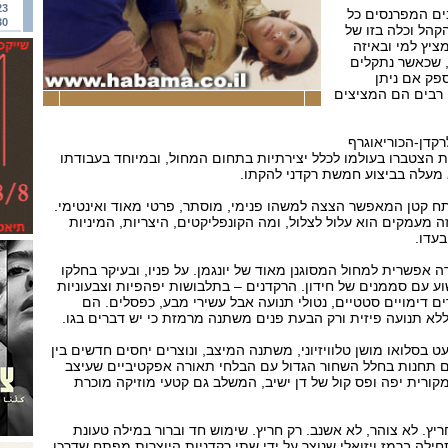
23
ים המפרנסים כל
30
קהל וכלה בזו של
ציץ למי ובאיזה
, שכאשר נתקלים
פק אם ניתן
 רבים הם המציצים
קדן-הכוריאוגרף
יות הצטברו בעולמו לכלל יצירתיות בתחום המחול, ובמיוחד בעבודתו
מעלה בביצוע חמשת רקדני להקתו.
פתח קטן המאפשר הצצה למשהו פנימי, מוסתר, פרטי מאוד ואינטימי.
זה מעמקים הוא עלול לצלול, ומה הקונפליקטים, היצריות, המיניות
עדו.
 אפשרית למחול המסוגנן מאוד של יונגמן. על פניו, ובעיקר בחלקו
ע עם סממנים של חידון. הרקדנים – בתלבושות יפהפיות וצבעוניות
ים דימויים סטטיים, נטולי תנועה אבל עשירי מבע, כפסלים. הם
ללא תנועה פיזית ורק הבעת פנים משתנה מרמזת כי יש דברים בגו.
 בסלואו מושן טלוויזיוני, משתנה המיצב, ונוצרים יחסים חדשים בין
 תחנות בחלל השחור הגדול עם הבלחי תאורה אפקטיביים שעיצב
 מקורית יפה ופס קול של דן ישיב, המשלב גם קטעי מוזיקה מוכרת
יץ. לא צוהר, לא אשנב. רק חריץ. שימוש חד וברור במילה טעונת
ה ברמז ויזואלי שנוצר על ידי שתי רקדניות היוצרות מפתח שדרכו