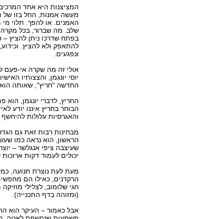
המציצנות היא אחד המרכיב
מעשה אמנות, החל בזו של ה
האמנים. או להפך. תלוי מי מ
שלב. מה שברור, בכל מקרה
בפתח שדרכו ניתן להציץ – ס
להתאפק ולא להציץ. וכידוע,
ונפגעים.
אולי זה מה שקרה אי-פעם לר
יוסי יונגמן, והצצותיו האיש
החדשה "חריץ", שאותה הוא 
החריץ, לדברי יונגמן, הוא 
הבוחר בחריץ איננו יודע לאי
והאגרסיות עלולות להיחשף ב
מבחינות רבות זאת גם הגדרה
הראשון, הוא נראה כמו שעשו
שעיצבה ציפי אנגלשר – יוצר
יכולים לעמוד דקות ארוכות 
מעת לעת נוצרת תנועה, כמעט
הרקדנים, כאילו הם מחפשים
חגי שלומוב, לצלילי מוזיקה
(ומזוהה בדף התכנייה).
אבל כאמור – העיקר הוא החר
משמעות שנחשפת לאטה, תחיל