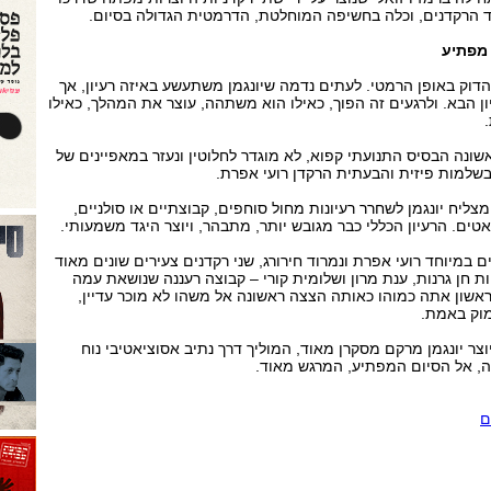
ד הרקדנים, וכלה בחשיפה המוחלטת, הדרמטית הגדולה בסיום.
 מפתיע
ו הדוק באופן הרמטי. לעתים נדמה שיונגמן משתעשע באיזה רעיון, אך
ן הבא. ולרגעים זה הפוך, כאילו הוא משתהה, עוצר את המהלך, כאילו
ונה הבסיס התנועתי קפוא, לא מוגדר לחלוטין ונעזר במאפיינים של
למות פיזית והבעתית הרקדן רועי אפרת.
ליח יונגמן לשחרר רעיונות מחול סוחפים, קבוצתיים או סולניים,
אטים. הרעיון הכללי כבר מגובש יותר, מתבהר, ויוצר היגד משמעותי.
 במיוחד רועי אפרת ונמרוד חירורג, שני רקדנים צעירים שונים מאוד
ת חן גרנות, ענת מרון ושלומית קורי – קבוצה רעננה שנושאת עמה
ון אתה כמוהו כאותה הצצה ראשונה אל משהו לא מוכר עדיין,
וק באמת.
צר יונגמן מרקם מסקרן מאוד, המוליך דרך נתיב אסוציאטיבי נוח
, אל הסיום המפתיע, המרגש מאוד.
ם