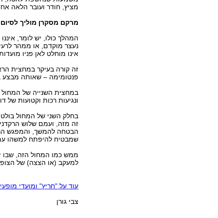
מציץ, חודר ועובר הלאה אח
מרקם מסקרן מוליך לסיום
המהלך כולו, יש לומר, איננ
נעצר מוקדם, או ממהר לרעיו
אינו מוחלט לאן פניו מועדות.
זה קורה בעיקר במחצית הראש
פנטומימה – שאותה מבצע בש
במחצית השנייה של המחול מצ
ונגיעות רכות וקטועות של דו
בחלק השני של המחול בולטים
זה מזה, ועמם שלוש הרקדניו
הבטחה להמשך, והמפגש הראש
שמבטיח להיפתח למשהו עמ
ממש כמו המחול הזה, שבו יו
למעקב (או הצצה) של הצופה
עוד על "חריץ" ומועדי מופעי
צבי גורן