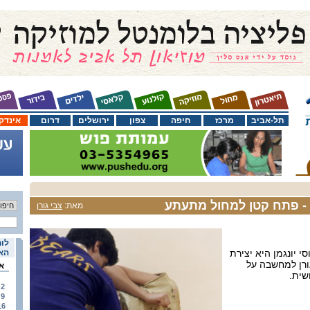
תל-אביב
מרכז
חיפה
צפון
ירושלים
דרום
אינדק
 - פתח קטן למחול מתעתע
מאת:
צבי גורן
לוח
י יונגמן היא יצירת
האי
ורן למחשבה על
א
שית.
2
9
16