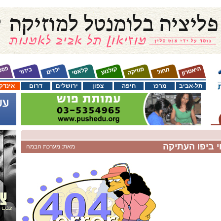
תל-אביב
מרכז
חיפה
צפון
ירושלים
דרום
אינדק
וי ביפו העתיקה
מאת: מערכת הבמה