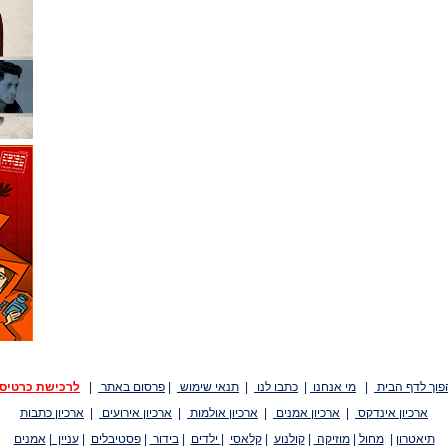
פוך לדף הבית
|
מי אנחנו
|
כתבו לנו
|
תנאי שימוש
|
פרסום באתר
|
לרכישת כרטיס
ארכיון אינדקס
|
ארכיון אמנים
|
ארכיון אולמות
|
ארכיון אירועים
|
ארכיון כתבות
תיאטרון
|
מחול
|
מוזיקה
|
קולנוע
|
קלאסי
|
ילדים
|
בידור
|
פסטיבלים
|
עניין
|
אמנים