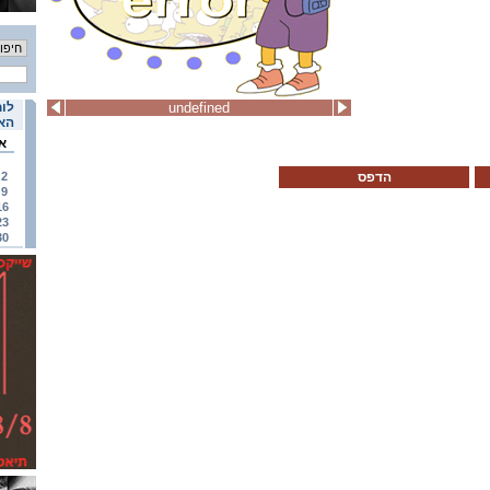
undefined
לוח
האי
א
הדפס
2
9
16
23
30