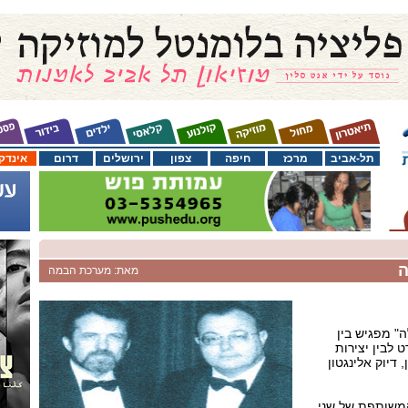
תל-אביב
מרכז
חיפה
צפון
ירושלים
דרום
אינדק
ה
מאת: מערכת הבמה
" מפגיש בין
 לבין יצירות
 דיוק אלינגטון
המשותפת של שני