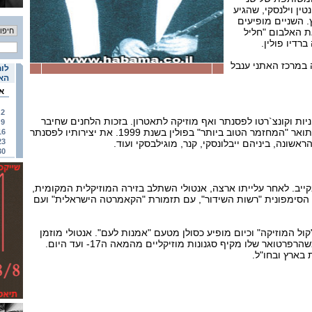
טין וילנסקי, שהגיע
. השניים מופיעים
ת האלבום "חליל
רדיו פולין.
 במרכז האתני ענבל
לוח
האי
א
2
ניות וקונצ`רטו לפסנתר ואף מוזיקה לתאטרון. בזכות הלחנים שחיבר
9
ל"סינדרלה", זכה המחזמר בתואר "המחזמר הטוב ביותר" בפולין בשנת 1999. את יצירותיו לפסנתר
16
23
אשונה, ביניהם ייבלונסקי, קנר, מוגילבסקי ועוד.
30
בקייב. לאחר עלייתו ארצה, אנטולי השתלב בזירה המוזיקלית המקומית,
ת הסימפונית "רשות השידור", עם תזמורת "הקאמרטה הישראלית" ועם
"קול המוזיקה" וכיום מופיע כסולן מטעם "אמנות לעם". אנטולי מוזמן
לעיתים קרובות לנגן בחו"ל כשהרפרטואר שלו מקיף סגנונות מוזיקליים מהמאה ה17- ועד היום.
 בארץ ובחו"ל.