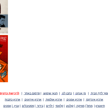
פוך לדף הבית
|
מי אנחנו
|
כתבו לנו
|
תנאי שימוש
|
פרסום באתר
|
לרכישת כרטיס
ארכיון אינדקס
|
ארכיון אמנים
|
ארכיון אולמות
|
ארכיון אירועים
|
ארכיון כתבות
תיאטרון
|
מחול
|
מוזיקה
|
קולנוע
|
קלאסי
|
ילדים
|
בידור
|
פסטיבלים
|
עניין
|
אמנים