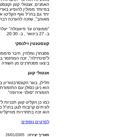
האמנים, אנטולי קוגן וקונסטנ
במיוחד מפולין להופיע בארץ
יחד גם בחו"ל ואף הקליטו א
מאוהב", שזכה להערכה רבה ב
"ממוצרט עד פיאצולה" יעלה
ב- 27 בינואר , ב- 20:30.
קונסטנטין וילנסקי
פסנתרן ומלחין, חיבר סימפו
ביצעו פסנתרנים מן השורה הר
אנטולי קוגן
חלילן, בוגר הקונסרבטוריון 
הוא ניגן כסולן עם התזמור
תזמורת "סולני אירופה".
כמו כן הקליט קוגן תכניות ל
הוא זכה בתחרויות מוזיקליות
לפרטים נוספים
:תאריך יצירה
26/01/2005