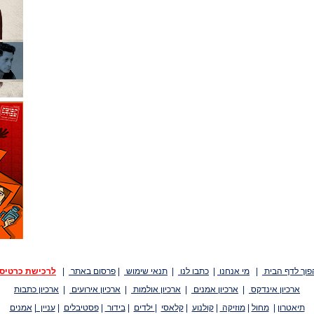
פוך לדף הבית
|
מי אנחנו
|
כתבו לנו
|
תנאי שימוש
|
פרסום באתר
|
לרכישת כרטיס
ארכיון אינדקס
|
ארכיון אמנים
|
ארכיון אולמות
|
ארכיון אירועים
|
ארכיון כתבות
תיאטרון
|
מחול
|
מוזיקה
|
קולנוע
|
קלאסי
|
ילדים
|
בידור
|
פסטיבלים
|
עניין
|
אמנים