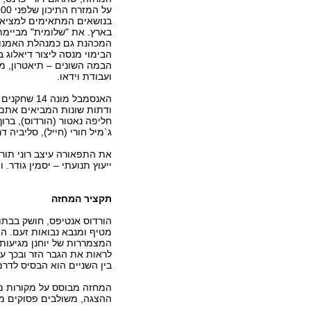
בנושאים המתאימים למציאות
בארץ. את "שלומית" מביימת 
המכהנת גם כמנהלת האמנו
הבימוי מנסה ליצור דיאלוג ב
הבמה השונים – תיאטרון, מח
ועבודת וידאו.
האנסמבל מונה 4
ודתות שונות המביאים אתם א
חליפה נאטור (הורדוס), ברוך ב
ג`מיל חורי (חייל), סליביה דר
את התפאורה עיצב רוני תורן
ייעוץ תנועתי – יסמין גודר. 
תקציר המחזה
הורדוס אנטיפס, חושק בבתו 
מטיף ומנבא נבואות זעם. הור
המצמררות של יוחנן מגיעות
לראות את הגבר הזר ובכך ע
בין השניים הוא הבסיס לדר
המחזה מבוסס על מקורות מן
ההצגה, משולבים פסוקים מה