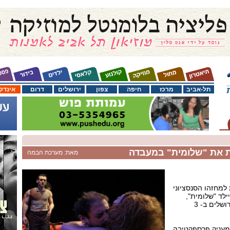
תל-אביב
מרכז
חיפה
צפון
ירושלים
דרום
אינדק
ת את "שלומית" במעבדה
מאת: מערכת הבמה
למחזהו הסנסציוני
ילד "שלומית",
שיועלה בבכורה במעבדה בירושלים ב- 3
מעניק פרספקטיבה