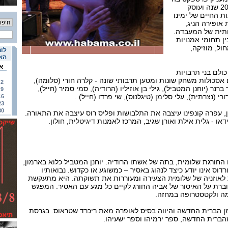
על המזרח התיכון שלפני 2000 שנה ועוסק
 החיים של ימינו
אופירה הניג,
תית של המעבדה.
ין תחומי אמנויות
ול, מוזיקה,
לוח
האי
א
1 שחקנים כולם בני תרבויות
סכולות משחק שונות ומטען תרבותי שונה - קלרה חורי (סלומה),
2
רנר (יוחנן המטביל), גילי בן אוזיליו (הרודיה), סמי סמיר (חייל),
9
ורי (נצרתית), עלי סלימן (טיגלנוס), שי פרדו (חייל) .
16
23
30
, עפרה קונפינו עיצבה את התלבושות ופליס רוס עיצבה את התאורה.
וידאו - גלית אילת ואורן שגיב, המרכז לאמנות דיגיטלית, חולון.
החורגת שלומית, בתה של אשתו הרודיה. יוחנן המטביל כלוא בארמון,
דוס אינו יודע כיצד לנהוג באסיר – כמשוגע או כקדוש. נבואותיו
 לאוזניה של שלומית הצעירה ומעוררות את תשוקתה. היא מתעקשת
וברת על האיסור של אביה החורג לקיים כל מגע עם האסיר. המפגש
מה ולקטסטרופה במחזה.
 הברית החדשה והיווה בסיס לאופרה מאת ריכרד שטראוס. בגרסת
ברית החדשה, ספר ירמיהו וספר ישעיהו.