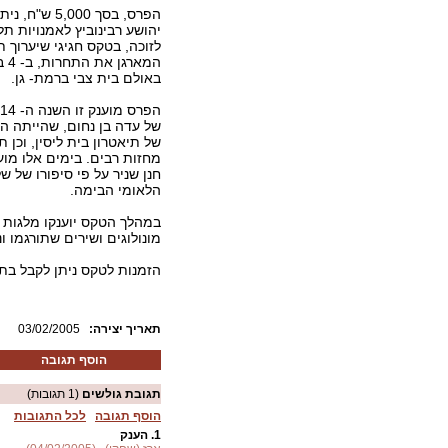
הפרס, בסך 5,000
יהושע רבינוביץ לאמנויות תל-
לזוכה, בטקס חגיגי שיערוך תי
באולם בית צבי ברמת- גן.
של עדה בן נחום, שהייתה 
של תיאטרון בית ליסין, וכן 
מחזות רבים. בימים אלו מוע
חנן שניר על פי סיפורו של 
הלאומי הבימה.
במהלך הטקס יוענקו מלגות 
מונולוגים ושירים שתורגמו ונ
הזמנות לטקס ניתן לקבל בתיאטרון בי
:תאריך יצירה
03/02/2005
הוסף תגובה
תגובת גולשים
(1 תגובות)
הוסף תגובה
לכל התגובות
1.
הענק