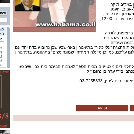
 ש"ח, ניתן באדיבות קרן
אביב, ויוענק
אטרון בית ליסין,
המארגן את התחרות, ב- 4 בפברואר, ב- 12:00,
לוח
הפרס מוענק זו השנה ה- 14 ברציפות, לזכרה
האי
המנהלת האמנותית
א
תרגמה ועיבדה
לית ההצגה "עלי כינור" בתיאטרון באר-שבע שבן נחום עיבדה יחד עם
2
שלום עליכם. כמו כן מועלה המחזה "שמונה נשים" בתרגומה, בתיאטרון
9
16
23
30
לתלמידים מצטיינים מבית הספר לאמנות הבימה בית צבי, שיבצעו
כתבו בידי עדה בן נחום ז"ל .
ת ליסין, 03-7255333.
הדפס