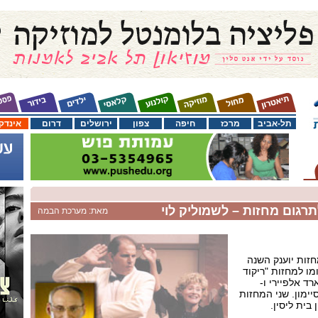
תל-אביב
מרכז
חיפה
צפון
ירושלים
דרום
אינדק
רגום מחזות – לשמוליק לוי
מאת: מערכת הבמה
זות יוענק השנה
מו למחזות "ריקוד
ד אלפיירי ו-
יימון. שני המחזות
בית ליסין.