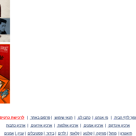
פוך לדף הבית
|
מי אנחנו
|
כתבו לנו
|
תנאי שימוש
|
פרסום באתר
|
לרכישת כרטיס
ארכיון אינדקס
|
ארכיון אמנים
|
ארכיון אולמות
|
ארכיון אירועים
|
ארכיון כתבות
תיאטרון
|
מחול
|
מוזיקה
|
קולנוע
|
קלאסי
|
ילדים
|
בידור
|
פסטיבלים
|
עניין
|
אמנים