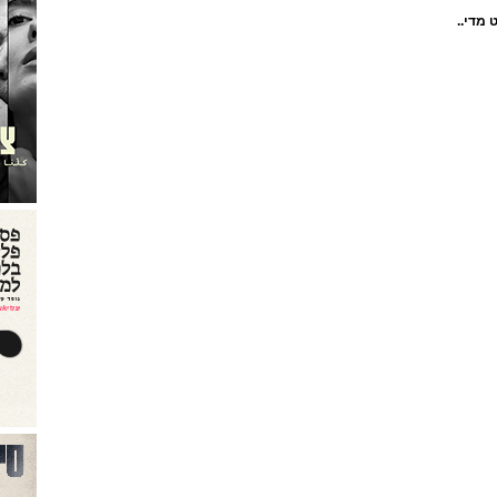
 מדי..