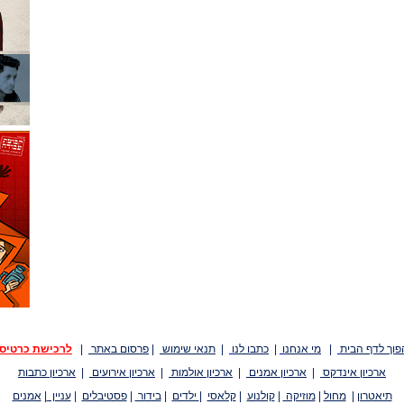
פוך לדף הבית
|
מי אנחנו
|
כתבו לנו
|
תנאי שימוש
|
פרסום באתר
|
לרכישת כרטיס
ארכיון אינדקס
|
ארכיון אמנים
|
ארכיון אולמות
|
ארכיון אירועים
|
ארכיון כתבות
תיאטרון
|
מחול
|
מוזיקה
|
קולנוע
|
קלאסי
|
ילדים
|
בידור
|
פסטיבלים
|
עניין
|
אמנים