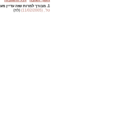
הוסף תגובה
לכל התגובות
1.
מבורך למרות שזה עדיין מעט
טל , (11/02/2005)
(לת)