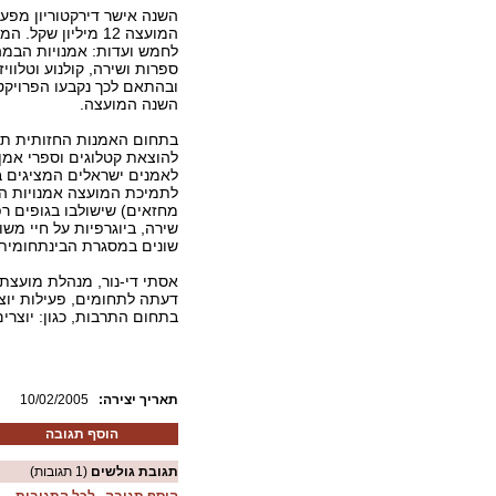
השנה אישר דירקטוריון מפע
המועצה 12 מיליון שק
לחמש ועדות: אמנויות הבמה
ספרות ושירה, קולנוע וטלוויז
ובהתאם לכך נקבעו הפרויק
השנה המועצה.
בתחום האמנות החזותית תס
להוצאת קטלוגים וספרי אמן,
לאמנים ישראלים המציגים בח
לתמיכת המועצה אמנויות הבמ
מחזאים) שישולבו בגופים ר
שירה, ביוגרפיות על חיי מש
שונים במסגרת הבינתחומית
אסתי די-נור, מנהלת מועצ
דעתה לתחומים, פעילות יוצ
בתחום התרבות, כגון: יוצרים
:תאריך יצירה
10/02/2005
הוסף תגובה
תגובת גולשים
(1 תגובות)