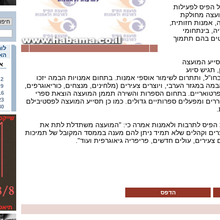
ל הפיס לפעילות
ל. המועצה מחולקת
, אמנות חזותית,
יה, בינתחומי
טים בהם תתמוך
לוח
האי
ייע המועצה
א
 תגיש סיוע
ו"ל, ותתרום לשימור אוספי אמנות. בתחום אמנויות הבמה יזכו
2
ה במגזר הערבי, ויוצרים צעירים (מלחינים, מנצחים, כוריאוגרפים,
9
פרטואריים. בתחום הספרות והשירה תממן המועצה הוצאת ספרי
16
23
וררים ומפעלים ספרותיים גדולים. כמו כן תסייע המועצה לפסטיבילם
30
.
ת הפיס לתרבות ולאמנות אמרה כי: "המועצה משתדלת לתת את
רים וקהלים שלא תמיד ניתן להם מענה בממסד המקובל של תמיכות
 צעירים, עולים חדשים, פריפריה גיאוגרפית ועוד".
הדפס