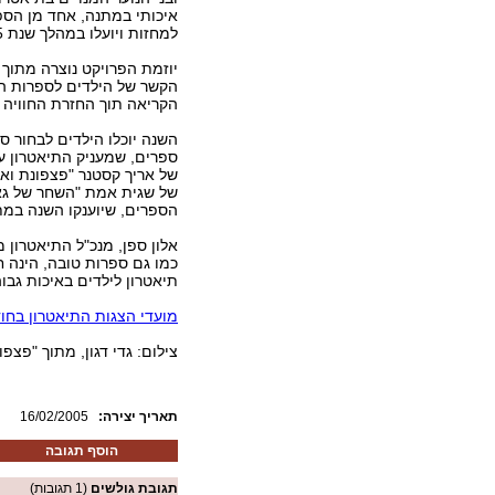
איכותי במתנה, אחד מן הספ
למחזות ויועלו במהלך שנת 2005 בתיאטרון.
יוזמת הפרויקט נוצרה מתוך 
הקשר של הילדים לספרות הי
הקריאה תוך החזרת החוויה
השנה יוכלו הילדים לבחור ס
ספרים, שמעניק התיאטרון על
של אריך קסטנר "פצפונת ואנ
של שגית אמת "השחר של גאי
הספרים, שיוענקו השנה במתנ
אלון ספן, מנכ"ל התיאטרון 
כמו גם ספרות טובה, הינה 
תיאטרון לילדים באיכות גבוה
מועדי הצגות התיאטרון בחו
צילום: גדי דגון, מתוך "פצפונ
:תאריך יצירה
16/02/2005
הוסף תגובה
תגובת גולשים
(1 תגובות)