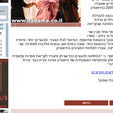
רים שעובדו
כוונה להגדלת
לדים ועידוד
 המהנה שבקריאה.
לוח
האי
פר אחד מבין שני
א
 פי גילם – ספרו
טון" בהוצאת אחיאסף, המיועד לגיל הצעיר, ולבוגרים יותר- סיפרה
2
ה" בהוצאת כתר, שזכה בפרס זאב ובפרס גולדברג לספרות. שני
9
ה, עובדו למחזות המציגים בתיאטרון.
16
23
30
מסר, כי "ההחלטה להעצים ככל שניתן ולעודד לקריאת ספרות קלאסית
חלק מהתפיסה האמנותית של תיאטרון אורנה פורת בצד יצירת
ה".
דשים הקרובים
ת ואנטון".
הדפס