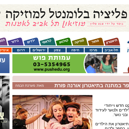
תל-אביב
מרכז
חיפה
צפון
ירושלים
דרום
אינדק
ר במתנה בתיאטרון אורנה פורת
מאת: מערכת הבמה
 חדש וייחודי
לדים ולנוער לעידוד
ני נוער.
יאטרון את הילדים
ן, בספר ילדים