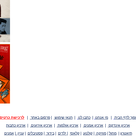
פוך לדף הבית
|
מי אנחנו
|
כתבו לנו
|
תנאי שימוש
|
פרסום באתר
|
לרכישת כרטיס
ארכיון אינדקס
|
ארכיון אמנים
|
ארכיון אולמות
|
ארכיון אירועים
|
ארכיון כתבות
תיאטרון
|
מחול
|
מוזיקה
|
קולנוע
|
קלאסי
|
ילדים
|
בידור
|
פסטיבלים
|
עניין
|
אמנים