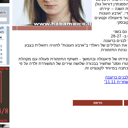
פסנתרן דוראל גולן
ת השנה – יצירתו
י, "ארבע העונות
ור פיאצולה וקטעים
ובסקי.
לוח
גם בשני
האי
קונצרטי-מולטימדיה שייערכו ב- 28-27
א
20: בבית יד לבנים ברעננה.
ם את הצלילים של ויאלדי ב"ארבע העונות" לחוויה ויזואלית בצבע
2
נגינת התזמורת.
9
16
23
יצירתו של פיאצולה ובהמשך - תשתף התזמורת פעולה עם מקהלת
30
טרו ווסט" שתשיר בבכורה שלושה שירים של המשוררת זלדה על פי
כתבה במיוחד לקונצרט זה.
לבנים ברעננה
 11:11"
הדפס