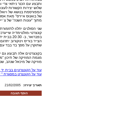
ותבצע עם הכנר ניתאי צרי וה
שלוש יצירות הקשורות לעונו
המפורסמת בנושא של ויואלד
של בואנוס איירס" מאת אסט
מתוך "עונות השנה" של צ`ייק
שני הסולנים יתלוו לתזמורת 
בפברואר, ב- 30
הצייר בוריס וינוקורוב יתרג
שתוקרן על מסך בד בבד עם 
בקונצרטים אלה תבוצע גם 
מגמת המוזיקה של תיכון "מ
מוזיקה של מיכאל שנהב, שנ
עוד על הקונצרטים בבית יד 
עוד על הקונצרט במסגרת " שחרית
:תאריך יצירה
21/02/2005
הוסף תגובה