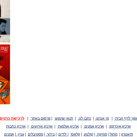
פוך לדף הבית
|
מי אנחנו
|
כתבו לנו
|
תנאי שימוש
|
פרסום באתר
|
לרכישת כרטיס
ארכיון אינדקס
|
ארכיון אמנים
|
ארכיון אולמות
|
ארכיון אירועים
|
ארכיון כתבות
תיאטרון
|
מחול
|
מוזיקה
|
קולנוע
|
קלאסי
|
ילדים
|
בידור
|
פסטיבלים
|
עניין
|
אמנים