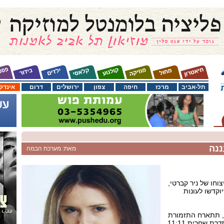
תל-אביב
מרכז
חיפה
צפון
ירושלים
דרום
אינדק
ננה
מאת: מערכת הבמה
וחו של ניר קברטי,
וקדשו לעונות
26 בפברואר, תתארח התזמורת
בצוותא תל-אביב במסגרת סדרת שחרית 11:11