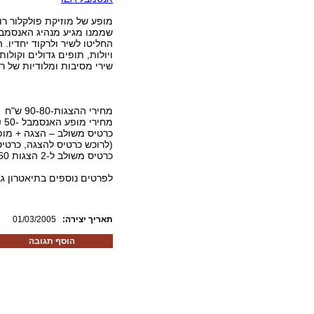
שממנו מגיע מנהיג האנסמבל 
החליטו לשיר ולרקוד יחדיו. 
ויולות, תופים גדולים וקול
שירי מסיבות ומלודיות של רי
מחירי ההצגות-90-80 ש"ח
מחירי מופע האנסמבל -50 ₪
כרטיס משולב – הצגה + מופע- 0-100
(לרוכש כרטיס להצגה, כרטיס למופע 
כרטיס משולב ל-2 הצגות 160 ₪ כרטיס משולב ל- 3 הצגות 240 ₪
לפרטים נוספים בתיאטרון גבעתיים: 0
:תאריך יצירה
01/03/2005
הוסף תגובה