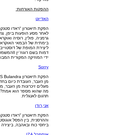
ההפקות האורחות:
האדיוט
הפקת תיאטרון "ראדו סטנקה
לאחר מסע הופעות ביפן, צר
גרמניה, פולין, רוסיה ואוקרא
בימתית של הבמאי האוקראיני
דמות בשם 
ידי המוזיקה המקורית המבו
Sorry
מעלים זיכרונות מן העבר, 
מה שהוא מספר הוא אמת?! 
תרגום לאנגלית.
אני,רודן
הפקת תיאטרון "ראדו סטנקה
וההרסנית, בין הפסל אוגוסט
ביחסי כוח ובאהבה, ביצירה
אנסמבל IZA