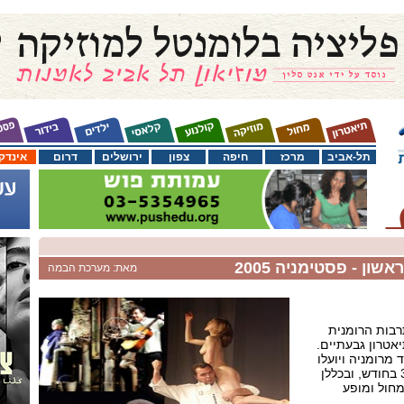
תל-אביב
מרכז
חיפה
צפון
ירושלים
דרום
אינדק
ון - פסטימניה 2005
מאת: מערכת הבמה
בות הרומנית
אטרון גבעתיים.
מרומניה ויועלו
במקום בין התאריכים 30-27 בחודש, ובכללן
מחול ומופע