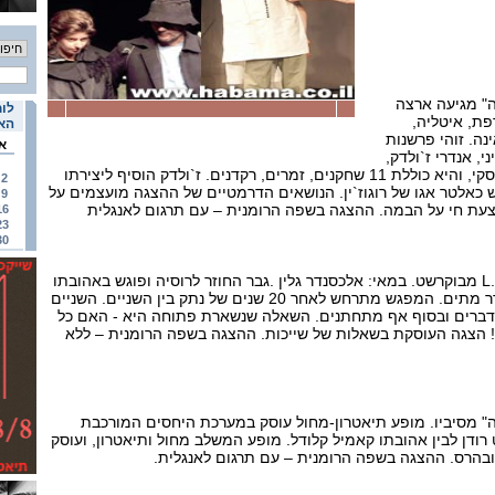
" מגיעה ארצה
לוח
פת, איטליה,
האי
ינה. זוהי פרשנות
א
, אנדרי ז`ולדק,
ליצירת המופת של דוסטוייבסקי, והיא כוללת 11 שחקנים, זמרים, רקדנים. ז`ולדק הוסיף ליצירתו
2
רוגוז`ין IIהמשמש כאלטר אגו של רוגוז`ין. הנושאים הדרמטיים של ההצגה מועצמים על
9
צעת חי על הבמה. ההצגה בשפה הרומנית – עם תרגום לאנגלית
16
23
30
הפקת תיאטרון L.S Bulandra מבוקרשט. במאי: אלכסנדר גלין .גבר החוזר לרוסיה ופוגש באהובתו
מן העבר, העובדת כיום בחדר מתים. המפגש מתרחש לאחר 20 שנים של נתק בין השניים. השניים
מדברים ובסוף אף מתחתנים. השאלה שנשארת פתוחה היא - האם כל
הצגה העוסקת בשאלות של שייכות. ההצגה בשפה הרומנית – ללא
" מסיביו. מופע תיאטרון-מחול עוסק במערכת היחסים המורכבת
 רודן לבין אהובתו קאמיל קלודל. מופע המשלב מחול ותיאטרון, ועוסק
 ובהרס. ההצגה בשפה הרומנית – עם תרגום לאנגלית.