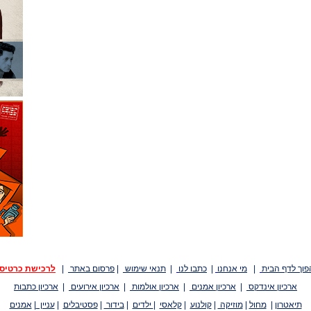
פוך לדף הבית
|
מי אנחנו
|
כתבו לנו
|
תנאי שימוש
|
פרסום באתר
|
לרכישת כרטיס
ארכיון אינדקס
|
ארכיון אמנים
|
ארכיון אולמות
|
ארכיון אירועים
|
ארכיון כתבות
תיאטרון
|
מחול
|
מוזיקה
|
קולנוע
|
קלאסי
|
ילדים
|
בידור
|
פסטיבלים
|
עניין
|
אמנים