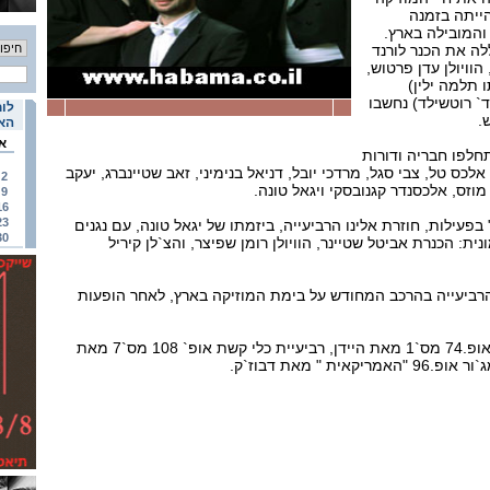
ייתה בזמנה
המובילה בארץ.
לה את הכנר לורנד
הוויולן עדן פרטוש,
ו תלמה ילין)
ד` רוטשילד) נחשבו
לוח
.
האי
א
חלפו חבריה ודורות
אלכס טל, צבי סגל, מרדכי יובל, דניאל בנימיני, זאב שטיינברג, יעקב
2
מוזס, אלכסנדר קגנובסקי ויגאל טונה.
9
16
23
עילות, חוזרת אלינו הרביעייה, ביזמתו של יגאל טונה, עם נגנים
30
: הכנרת אביטל שטיינר, הוויולן רומן שפיצר, והצ`לן קיריל
רביעייה בהרכב המחודש על בימת המוזיקה בארץ, לאחר הופעות
בתכנית: רביעייה בדו מג`ור אופ.74 מס`1 מאת היידן, רביעיית כלי קשת אופ` 108 מס`7 מאת
ת " מאת דבוז`ק.