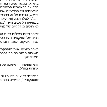
בישראל במשך שנים רבות וה
הקבוצה הקאמרית החשובה ו
הופעותיה של הרביעייה שכל
פניבש, הכנרת עליזה פניבש, 
והצ`לן לסלו וינצה (ומחליפת
במוזיאון תל-אביב הישן (בש
לאירועים מוזיקליים של ממש
לאחר שנות פעילות רבות הת
רבים של מוזיקאים ניגנו בה: 
מנזה, אליקום זלצמן, רוברט 
לאחר כחמש שנות "הפסקה" בפ
משורות התזמורת הפילהרמונית
מיכנובסקי.
זוהי הופעתה הראשונה של ה
אחדות בחו"ל.
שוסטקוביץ`, רביעייה בפה מג`ור אופ.96 "האמריקאי