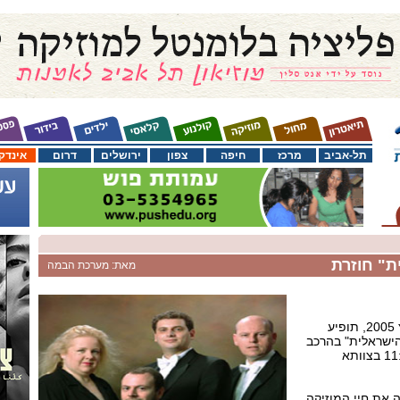
תל-אביב
מרכז
חיפה
צפון
ירושלים
דרום
אינדק
ת" חוזרת
מאת: מערכת הבמה
בשבת הקרובה, ה- 12 במרץ 2005, תופיע
הישראלית" בהרכב
מחודש במסגרת שחרית 11:11 בצוותא
ה את חיי המוזיקה