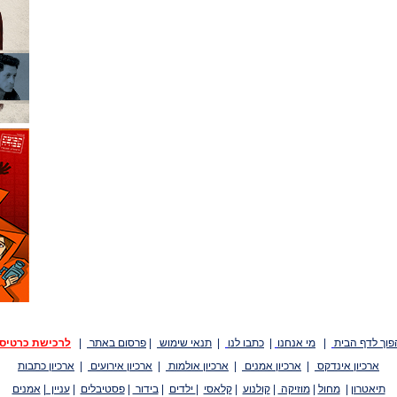
פוך לדף הבית
|
מי אנחנו
|
כתבו לנו
|
תנאי שימוש
|
פרסום באתר
|
לרכישת כרטיס
ארכיון אינדקס
|
ארכיון אמנים
|
ארכיון אולמות
|
ארכיון אירועים
|
ארכיון כתבות
תיאטרון
|
מחול
|
מוזיקה
|
קולנוע
|
קלאסי
|
ילדים
|
בידור
|
פסטיבלים
|
עניין
|
אמנים