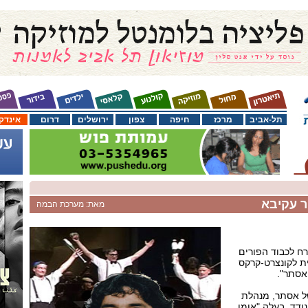
תל-אביב
מרכז
חיפה
צפון
ירושלים
דרום
אינדק
 עקיבא
מאת: מערכת הבמה
רח לכבוד הפורים
 לקונצרט-קרקס
אסתר".
ל אסתר, מנהלת
ודד, בעלה "אומן