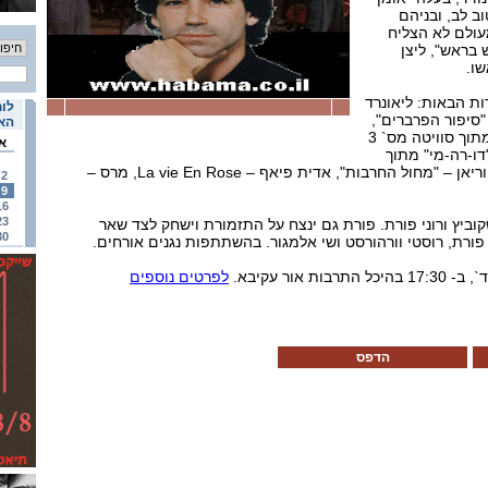
ב לב, ובניהם
עולם לא הצליח
 בראש", ליצן
ו.
ות הבאות: ליאונרד
לוח
"סיפור הפרברים",
האי
יוהאן סבסטיאן באך – AIR מתוך סוויטה מס` 3
א
דו-רה-מי" מתוך
"צלילי המוזיקה", ארם חצ`טוריאן – "מחול החרבות", אדית פיאף – La vie En Rose, מרס –
2
9
16
23
ביץ ורוני פורת. פורת גם ינצח על התזמורת וישחק לצד שאר
30
 פורת, רוסטי וורהורסט ושי אלמגור. בהשתתפות נגנים אורחים.
לפרטים נוספים
הדפס