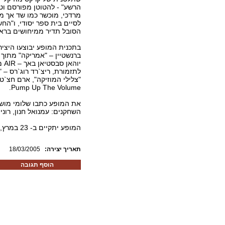
הרשע" - להטוטן מפורסם וטו
מרדכי, מוכשר כמו שד אך מ
לסיים בית ספר יסודי, ו"החש
הסובל תדיר ממיחושים בראש
בתכנית המופע יבוצעו היציר
ברנשטיין – "אמריקה" מתוך 
לתזמורת, ריצ`רד רוג`רס – "
Pump Up The Volume.
את המופע כתבו שלומי מושקו
השחקנים: עמנואל חנון, רוני
המופע יתקיים ב- 23 במרץ,ד`, ב- 17:30 בהיכל התרבות אור עקיבא.
:תאריך יצירה
18/03/2005
הוסף תגובה