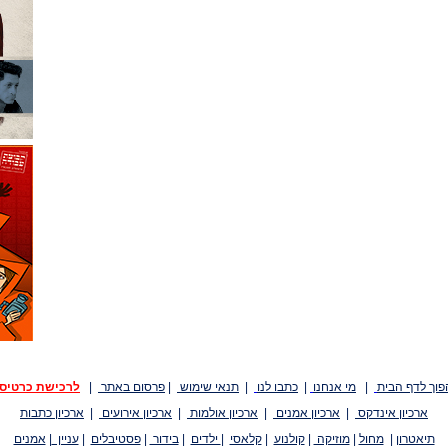
פוך לדף הבית
|
מי אנחנו
|
כתבו לנו
|
תנאי שימוש
|
פרסום באתר
|
לרכישת כרטיס
ארכיון אינדקס
|
ארכיון אמנים
|
ארכיון אולמות
|
ארכיון אירועים
|
ארכיון כתבות
תיאטרון
|
מחול
|
מוזיקה
|
קולנוע
|
קלאסי
|
ילדים
|
בידור
|
פסטיבלים
|
עניין
|
אמנים