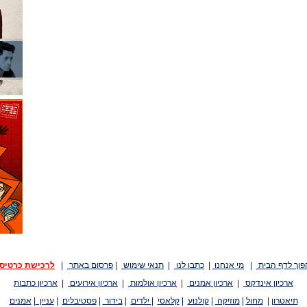
פוך לדף הבית
|
מי אנחנו
|
כתבו לנו
|
תנאי שימוש
|
פרסום באתר
|
לרכישת כרטיס
ארכיון אינדקס
|
ארכיון אמנים
|
ארכיון אולמות
|
ארכיון אירועים
|
ארכיון כתבות
תיאטרון
|
מחול
|
מוזיקה
|
קולנוע
|
קלאסי
|
ילדים
|
בידור
|
פסטיבלים
|
עניין
|
אמנים