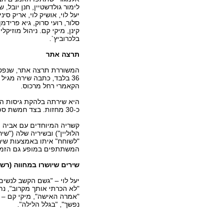
לימור גולדשטיין, חנן יובל, ש
יעל לוי, אושיק לוי, אריק סינ
סלור, רועי סרוק, גיא פרידמ
קינן, מיקי קם. ניהול מוזיקל
בלכרוביץ`.
תרצה אתר
36 בלבד, כתבה שירה מגי
הקאמרי רחל מרכוס.
היא שירתה בלהקת גיסות הש
כ-30 מחזות. בצד חמשת ספרי השירה שהוציאה, פרסמה גם שבעה ספרי ילדים.
קשריה המיוחדים עם אביה מו
הלוליין") ובשיריה שלה ("ש
"לשוחח" איתו באמצעות שירי
המשתתפים במופע גם הזמר נ
שירים שיושרו במחווה (רש
יעל לוי – "גשם הקשב לנשים ה
"לא הכרתי אותך מקרוב", נתן
"אמרה האישה", מיקי קם – "
נפשך", "בגלל הלילה".