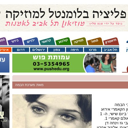
תל-אביב
מרכז
חיפה
צפון
ירושלים
דרום
אינדק
מאת: מערכת הבמה
י הבמה
ן הקאמרי אירוע
מחווה למשוררת תרצה אתר ביום שישי, ה- 1
 גז וינחה דן
ם: אלינור אהרון,