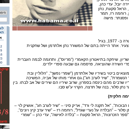
ירה יובל, עדי כהן,
י, הראל סקעת, נתן
ן, רוחמה רז, תמר
י ופסנתר: מישה
לוח
האי
א
המשוררת תרצה אתר, שנפטרה ב- 1977, בגיל
ל צעיר. אתר הייתה בתם של המשורר נתן אלתרמן ושל שחקנית
2
9
16
23
ריון, שיחקה בתיאטרון הקאמרי ("מריוס"), ותרגמה לבמה העברית
30
צאים ביטוי בשיריו של אלתרמן ("שמרי נפשך", "הלוליין ובת
יר הנשמרת", "שיר לערב חג").גם אחרי מותו של אביה, המשיכה
ו שרבים מהם כינסה בספרון, שרוב שיריו הם שירים של אב לבתו. בין
תן סלור, בנה של תרצה, הקרוי ע"ש סבו.
ימה חלקית)
בוכות", "אל תקנה לי ורד", אריק סיני – "שיר לערב חג", אושיק לוי –
 סלור – "הבלדה על נערי שגדל", רוחמה רז – "שיר ערב קיץ ויונים",
ספר הזכרונות", הראל סקעת – "בלדה לאישה", עדי כהן – "שמרי