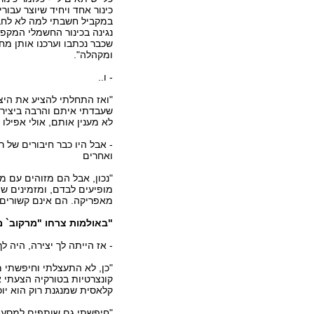
כינור אחד ויחיד שיוצר עבור
במקביל חשבתי למה לא לחבר
נגינה בכינור החשמלי המקפיץ
שכבר נכתבו וערכנו אותן מ
ומקהלה".
- ו..
"ואז התחלתי להציע את היצ
שעבדתי איתם והרבה ביצירו
לא מענין אותם, אולי אפילו
- אבל היו כבר חיבורים של ר
ואחרים
"נכון, אבל הם מזוהים עם מ
מופיעים לבדם, ומזמינים שו
מאפריקה. הם אינם קשורים 
"באולמות צרחו "מרקוב` מ
- אז הייתה לך יצירה, היה ל
"כן, לא התעצלתי וחיפשתי 
קונצרטיות בטורקיה הצעתי 
קלאסית שמנגנת רוק הוא יוכ
"חיפשתי גם שותפים למסע וג