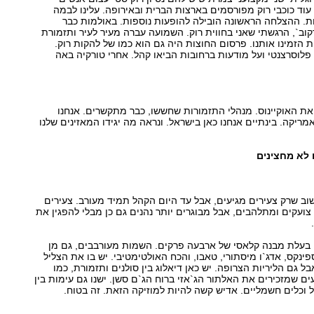
 עוד כוכבי רוק מפורסמים בארצות הברית ובאירופה. עלינו לבמה
ת. ההצלחה הראשונה הובילה להופעות נוספות. באולמות כבר
קוב`, הרגשתי שאני בחווית רוק. השמועה עברה מעיר לעיר ותזמורת
 הזמינו אותנו. פרסום החוצות היה גם הוא כמו של להקות רוק.
פלוסרצנטי ועל מודעות ברחובות הביאו קהל. אחרי טורקיה באה
ת האוקיינוס. מנהלי התזמורות שחששו, כבר מתקשרים. אנחנו
יקה. בינתיים אנחנו כאן בישראל. ונראה מה יגידו המאזינים שלנו
 לא מחצינים
שוב שרק צעירים מגיעים, אבל עד היום הקהל תמיד מעורב. צעירים
 צועקים ומתלהבים, אבל מבוגרים יותר נהנים גם כן מבלי להפגין את
ה בעלת מבנה קלאסי של ארבעה פרקים. השמות מעורבבים, גם מן
נקס, אדג`ו מיסתורי, טאבו, והכח האולטימטיבי. יש בו את הצליל
 גם הליריות הצרופה. יש כאן דיאלוג בין סולנים ותזמורת, כמו
ים שמזכירים את האלתור הג`אזי ברוח הג`ם סשן. ישנו גם עימות בין
 וכלים חשמליים. אדיש קשה להיות למוזיקה הזאת. זה בטוח.