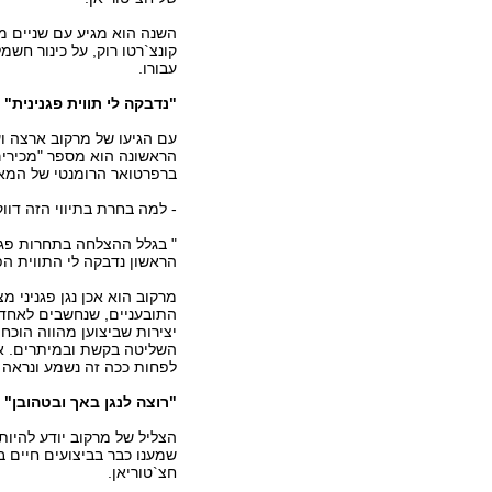
השנה הוא מגיע עם שניים מח
קונצ`רטו רוק, על כינור חשמ
עבורו.
"נדבקה לי תווית פגנינית"
עם הגיעו של מרקוב ארצה וע
הראשונה הוא מספר "מכירים
ברפרטואר הרומנטי של המא
- למה בחרת בתיווי הזה דוו
" בגלל ההצלחה בתחרות פגנינ
הראשון נדבקה לי התווית הפ
מרקוב הוא אכן נגן פגניני מ
התובעניים, שנחשבים לאחד 
יצירות שביצוען מהווה הוכ
השליטה בקשת ובמיתרים. אלכ
לפחות ככה זה נשמע ונראה 
"רוצה לנגן באך ובטהובן"
הצליל של מרקוב יודע להיות
שמענו כבר בביצועים חיים 
חצ`טוריאן.