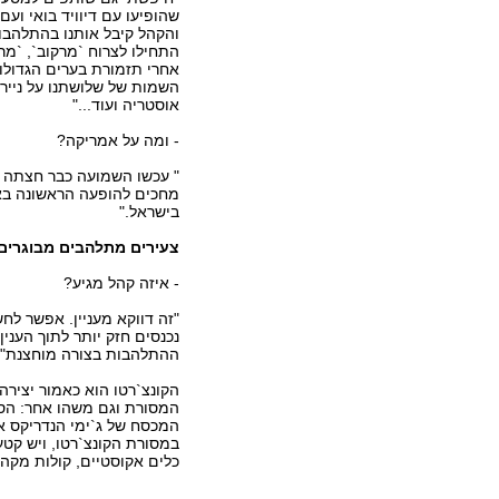
שהופיעו עם דיוויד בואי ועם
והקהל קיבל אותנו בהתלהבו
התחילו לצרוח `מרקוב`, `מר
אחרי תזמורת בערים הגדולות
השמות של שלושתנו על נייר 
אוסטריה ועוד..."
- ומה על אמריקה?
" עכשו השמועה כבר חצתה א
מחכים להופעה הראשונה באמר
בישראל."
צעירים מתלהבים מבוגרים
- איזה קהל מגיע?
"זה דווקא מעניין. אפשר לח
נכנסים חזק יותר לתוך הענין
ההתלהבות בצורה מוחצנת".
הקונצ`רטו הוא כאמור יציר
המסורת וגם משהו אחר: הספי
המכסח של ג`ימי הנדריקס אבל
במסורת הקונצ`רטו, ויש קטע
כלים אקוסטיים, קולות מקהל