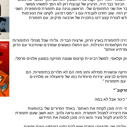
י. הכינור כבר היה, הרעיון של קבוצת רוק לא הפך למשהו ממשי.
 את שני התחומים שלי. הראשון נגינה עם תזמורת סימפונית, השני
 הזה. שוב חזרנו לעבודה עם ג`יימס רמיגון. לקחנו את הנעימות
חדש לצורת קונצ`רטו בתכנית של ארבעה פרקים, עם תזמורת
ירה לתזמורת בארץ הרוק, ארצות הברית. גליתי שכל מנהלי התזמורות
ת הקלאסיות הרגילות, הם התגלו כאנשים שמרנים שהחיבור עם הרוק
 מרתיע אותם"
וק וקלאסי, למשל רביעיית קרונוס שנגנה מוזיקה בסגנון אלוויס פרסלי,
וזיקה עכשווית ממילא וחוץ מזה הם לא תלויים בתזמורות, הם
תפים לביצוע יצירות מיוחדות כמו של פיאצולה או מלחינים
עם תזמורות ".
רקוב`"
ך כינור אבל לא במה
מי יהיה מוכן לקחת את האתגר. באחד הסיורים שלי בהופעות
את היצירה למנהל תזמורת. הוא נראה נלהב. הוא חשב שעם תזמורת
ל להגיע לקהל צעיר והוא היה מוכן לנסות את החידוש.
ליתי שני מקצועני צמרת שיש להם נסיון רוקיסטי עצום אנשים