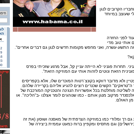
בריו הקרובים לנגן
לי שעוצב במיוחד
לוח
האי
וד לפני החזרה
א
 אותי טוב מדי
ה התשע-עשרה, ואני מחפש מקומות חדשים לנגן גם דברים אחרים".
2
9
קא?
16
23
30
י. תחרות פגניני לא הייתה עניין קל, אבל מרגע שזכיתי בפרס
גנינית הזאת ונוטים לזהות אותי עם המוזיקה הזאת".
צטיין ולא מדובר דווקא בקונצ`רטות המוכרים שלו, אלא בקפריסים
ה"טראקים" הקשים שכנרים רוצים להגיע אליהם בקריירה שלהם.
חה לשליטה מוחלטת בכל אפשרויות הנגינה והטכניקה המורכבת של
סנדר מרקוב מנגן אותם - כמו שנוהגים לומר אצלנו -ב"הליכה". או
מן האולם.
 גם רך ומלודי כמו במוזיקה הצרפתית של מאסנה ושוסון (את זה
בירושלים) וגם מתסיס ומקפיץ ברוח כמעט עממית ביצירה של