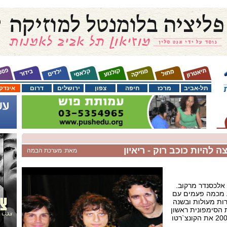
תל-אביב
מרכז
חיפה
צפון
ירושלים
דרום
אינדק
 להיות כוכב רוק - ריאיון
מאת: מערכת הבמה
אלכסנדר מרקוב.
ע מכמה פעמים עם
רות מעולות ובשנה
 הסימפונית ראשון
לציון בפסטיבל האביב של 2004 את הקונצ`רטו