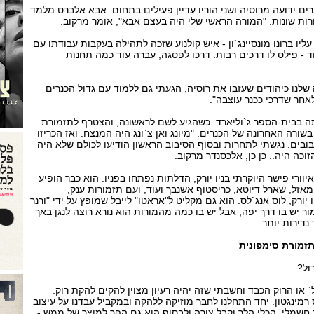
ם ידועה מרוסיה ושני הוריו עדיין פעילים בתחום. אבא אלברט מלמד
ות שונות. "המורה הראשי שלי היה בעצם אבא", אומר מרקוב.
עליו ברונו מונסיינג`ון - איש קולנוע שזכה לתהילה בעקבות עבודתו עם
ד - פילס לו דרכים רבות. דרכו לפסגה, עברה עוד כמה תחנות
לנו כיהודים שעזבו את רוסיה, הגעתי גם ללמוד עם גדול הכנרים
אחר שדרכי ככנר עוצבה".
 בבית-הספר ג`וליארד. כשהגיע לשם לראשונה, והצטרף לתזמורת
ורה האחרונה של הכנרים. "מיונג ואן צ`ונג היה המנצח. ואז הכריזו
בובים. נגשתי לתחרות ובסוף הסיבוב הראשון הודיעו לכולם שלא היה
הזוכה היה.. כן כן, אלכסנדר מרקוב.
יוורי פישר היוקרתי בניו יורק, הדלתות נפתחו בפניו. הוא כבר הופיע
מאזל, שארל דיוטא, כריסטוף אשנבך ועוד, ועם תזמורות ענק,
ו יורק, לוס אנג`לס. הוא גם מקליט ל"אראטו" לייבל שמופץ על ידי "ורנר
ר יש בו דרך יפה, אבל יש בו כמה מהמורות הוא נורא רוצה לנגן באך
נדירות יותר.
תזמורת סימפונית
ול?
ו הרוק הכבד וחשבתי שזה יהיה רעיון מצוין להקים להקת רוק.
 רמינגטון. יחד התחלנו לחבר מוזיקה ללהקה ובמקביל עבדנו על עיצוב
ור חשמלי. הכלי הלך וקבל צורה ולבסוף הוא גם הפך למוצר של ממש -