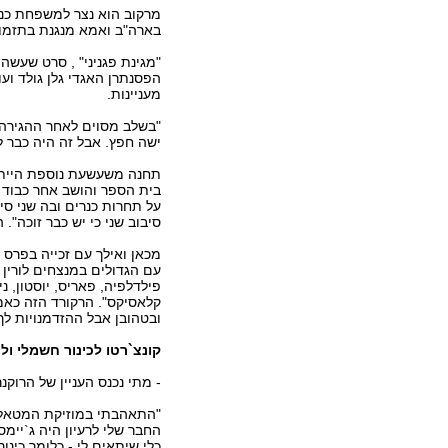
מרקוב הוא נצר למשפחת כנרי
בארה"ב ואמא מנגנת בתזמור
"מגינת פגניני" , סרט שעשה 
הפסנתרן האגדי גלן גולד ועו
מעניינות.
"בשלב מסוים לאחר ההגירה ש
ישה חפץ. אבל זה היה כבר ל
תחנה משעשעת נוספת הייתה
בית הספר והושב אחר כבוד בש
על תחרות כנרים ובה שני סי
סיבוב שני כי יש כבר זוכה". 
מכאן ואילך עם זכייה בפרס א
עם הגדולים במנצחים לורין 
פילדלפיה, פאריס, יוסטון, ני
קלאסיקס". הרקורד הזה כאמו
ובטהובן אבל ההזדמנויות לך 
קונצ`רטו לכינור חשמלי ול
- מתי נכנס העניין של הרוקנר
"התאהבתי במוזיקת המטאל` א
החבר שלי לרעיון היה ג`יימס
כלי שיתאים לי - כלומר כינ