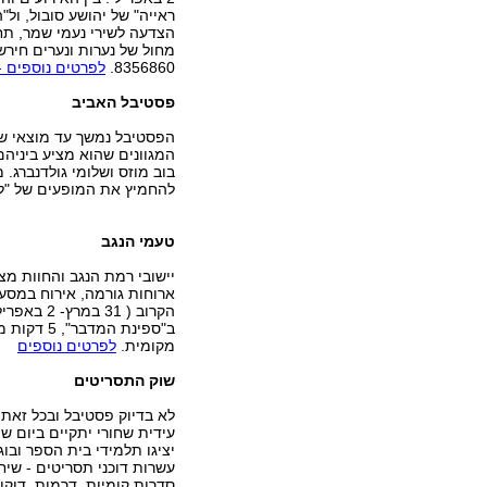
ראייה" של יהושע סובול, ול"
הצדעה לשירי נעמי שמר, תח
8356860.
לפרטים נוספים 
פסטיבל האביב
בוב מוזס ושלומי גולדנברג.
להחמיץ את המופעים של "ליצ
טעמי הנגב
יישובי רמת הנגב והחוות מציע
ארוחות גורמה, אירוח במסע
ב"ספינת ה
מקומית.
לפרטים נוספים
שוק התסריטים
לא בדיוק פסטיבל ובכל זאת 
יציגו תלמידי בית הספר ובוג
סדרות קומיות, דרמות, דוקומ