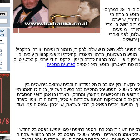
במסגרת הפסטיבל, המתקיים ביןה- 29 במרץ ל-
 באפריל 2005 יועלו כ- 30 מופעים בתחומי
הזמר, שייערכו
ת בירושלים. מדי
יות" - מופעים
לוח
ום, לפני ואחרי
האי
ירושלים.
א
י הפנינג ללא תשלום שישלבו להקות, תזמורות ופינות יצירה. במקביל
2
מופעים בשכונות, מרתון תיאטרון קהילתי ומופעי קבוצות עולים. בין
9
ן מיפן" - ערב מחווה לתרבות יפן , קרקס יהודי-ערבי, קונצרטי-טיול
16
23
בוצות תיאטרון ומופעי תיכוניסטים.
לפרטים נוספים
30
י הקשה יתקיימו בבית הקונפדרציה ובבית שמואל בירושלים בין
התאריכים 29 במרץ ל- 2 באפריל 2005. הפסטיבל מתקיים כבר בפעם השנייה, בניהולו האמנותי
מתופפים והמקישנים מהארץ ומחו"ל, יתארחו בו אמן תופי המסגרת
קצבים ובטכניקות הנגינה של דרום איטליה, דרום הודו וצפון ספרד.
, תוףעה, זכריה רפאילוב, רמזי בשראת, שי זלמן ועמוס הופמן ועוד.
ויות השונות מכל בתי הספר בחיפה יציגו ויופיעו בפסטיבל החדש
ששמו "יוצרים יוצאים – פסטיבל אומנים צעירים - חיפה 2005". הפסטיבל ייפתח במוצאי שבת ה-
המופעים השונים - ערב מחווה לאפרים קישון, עיבודי תיאטרון ל"עד