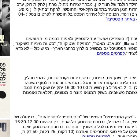
הילד חולם" של חנוך לוין, מבחר יצירות מחול, מרתון להקות רוק, ערב
רות הנגן הצעיר בתחום הקלאסי והחופשי, להקת "בת-קול` ( מופע
מחול של נערות ונערים חירשים) ועוד. הכניסה לכל אירועי הפסטיבל חופשית.לפרטים בטל`: 04-
- באתר הפסטיבל
הפסטיבל נמשך עד מוצאי שבת (2 באפריל) אפשר עוד להספיק ולצפות בכמה מן המופעים
המגוונים שהוא מציע ביניהם Illapu, "סטאבט מאטר", "מוזיקה אנטיקווה", "סטיות מיניות בשיקגו" ,
 מופעי הפסטיבל גם ממשיכים לרוץ ברחבי הארץ - מי שיכול – לא כדאי
ידי".
לפרטים נוספים
ים יין, שמן זית, גבינות, דבש, ריבות וקונפיטורות, צמחי תבלין,
דות ולינה בבקתות אירוח והכל במבצעים ובהנחות לסוף השבוע
הקרוב ( 31 במרץ- 2 באפריל) .ב- 2 באפריל בין השעות 16:00-10:00 יתקיים שוק רמת הנגב
מדבר", 5 דקות מצומת משאבים. בשוק תמצאו מוצרים מגוונים, חקלאות ואומנות
- "שוק התסריטים" השמיני של "בית הספר לתסריטאות" , בניהולה של
עידית שחורי יתקיים ביום שישי, ה-1 באפריל, ברחבת סינמטק תל-אביב. בין השעות 16:30-12:00
ריו את יצירותיהם לכל המעונין – ובחינם. ברחבת הסינמטק יוצבו
עשרות דוכני תסריטים - שיחולקו על פי סוגי התסריטים ואורכם (10 דקות, 25 דקות, 50 דקות,
נטרי ועוד...).
לפרטים נוספים