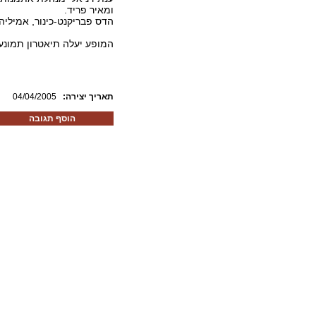
ומאיר פריד.
הדס פבריקנט-כינור, אמיליה 
המופע יעלה תיאטרון תמונע, ב- 19 וב- 20 באפריל, ב
:תאריך יצירה
04/04/2005
הוסף תגובה