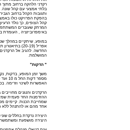
רקדני הלהקה ברחוב מתוך ה
בלתי אמצעי עם קהל שונה. ני
ותגובות הקהל ברחוב הגביר
בהפקת הפרויקט כולו באמצע
קהל הצופים, כך נולד הרעיו
המרתק שעוברים המשתתפים
באימפרוביזציה , העומדת ב
במופע, שיתקיים במהלך שני
אפריל (20-19) ב
החדשה. להגיב אל הרקדנים
המושלמת.
" הדקות"
משך זמן המופע, בדקות, נק
האפשרות לשינוי וזרימה. בכ
הרקדנים והנגנים מחוייבים 
ההזדמנות החד פעמית שמזמן 
שמחייבת הכנות. קיימים מ
אחד מהם או להתנהל ללא תס
היצירה נרקדת בחללים שונים
היצירה מושפעת ומשתמשת במ
ענת דניאלי מנהלת אתמנותי