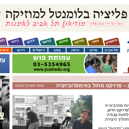
תל-אביב
מרכז
חיפה
צפון
ירושלים
דרום
אינדק
– פרויקט מחול באימפרוביזציה
מאת: מערכת הבמה
יות מהרביעייה
פרויקט חדש,
לחוות עבודה
הליך היצירה.
ט "הדקות" קיימו