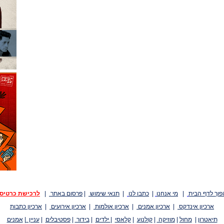
פוך לדף הבית
|
מי אנחנו
|
כתבו לנו
|
תנאי שימוש
|
פרסום באתר
|
לרכישת כרטיס
ארכיון אינדקס
|
ארכיון אמנים
|
ארכיון אולמות
|
ארכיון אירועים
|
ארכיון כתבות
תיאטרון
|
מחול
|
מוזיקה
|
קולנוע
|
קלאסי
|
ילדים
|
בידור
|
פסטיבלים
|
עניין
|
אמנים