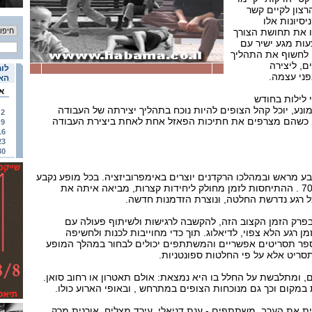
רצון לקיים קשר
סיונות אלו
ו את תחושת הצורך
ות מגע ישיר עם
ן לחשוף את התהליך
, ליצירה
לוח
פני עצמה.
האי
א
 לילות בחודש
תיאטרון תמונע, יוכל קהל הצופים להיות נוכח בתהליך יצירתה של העבודה
2
 כשהם מצרפים את חתיכות הפאזל אחת לאחת ביצירת העבודה
9
16
23
30
בע מראש ובמהלכו הרקדנים יוצרים באימפרוביזציה. בכל מופע נקבע
מספר דקות החל מ 10 ועד 70 . ההתיחסות לזמן מחולק ליחידות קצרות, מביאה איתה את
ל רגע נדרשת החלטה, ונוצרת הזדמנות חדשה.
בפרק הזמן הקצוב הזה, להקשבה לרגישות ולשיתוף פעולה עם
רגע הלא צפוי, לדיאלוג. תוך כדי מחוייבות לכנות ולחשיפה
ספר תסריטים אפשריים והמשתתפים יכולים לבחור במהלך המופע
ריט אלא על פי החלטות ספונטניות.
, ומתלבשת על החלל בו היא נמצאת: אולם תאטרון או רחוב סואן.
קום וכך גם מנוכחות הצופים במתרחש , ובאופי הארוע כולו.
ת את הערב. משתתפים - ענת דניאלי, עירד מצליח, אורנית מרק