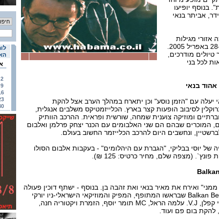
 בנוסף יופיעו
ידר, אביתר בנאי
 אזורי מגילות
ים-המלח בין התאריכים 28-25 באפריל 2005.
לוח
 טיולים מודרכים,
האי
אות לכל בני
א
2
אהוד בנאי
9
16
23
 יעלה עם "הזמן נוסע" וכן יתארח במהלך הערב אצל להקת
30
וקלין לסיבוב הופעות קצר בארץ. הכלייזמטיקס משלבים אנגלית,
ברתיים ומוזיקה צוענית שמחה, שורשית ופראית. ההרכב הוותיק
, המוכרים שבהם הם שני האלבומים עם הכנר יצחק פרלמן ואלבום
רשטיין, ונחשבים היום להרכב הכלייזמר החשוב בעולם.
של יוסי בבליקי, "הגברת עם היהלומים" - בעקבות אלבום הסולו
ונץ`. (מצפה שלם, מחיר כרטיס: 125 ₪).
ממני" ואירח את מאיר בנאי ואת זהבה בן. בנוסף - ישתף דוכין פעולה
עם ההרכב המוזיקלי Balkan Beat Box שבראשו המתופף, המפיק והמוזיקאי הישראלי-ניו יורקי
תמיר מוסקט וחברים בו אורי קפלן, V.J. עלמה הראל, MC תומר יוסף, הזמרת ויקטוריה חנה,
 להקת בום פם ועוד.