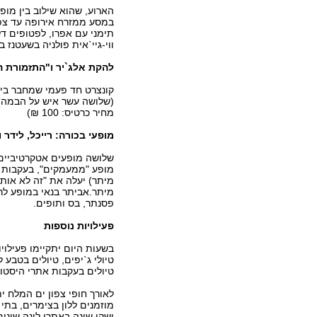
תימני עם אפרו, לפטופים דל
ווי-גיי`אית פולניה בשעטנז בל
להקת אלג`יר ו"התזמורת 
קונצרט חד פעמי שמחבר בין
(שלושה עשר איש על הבמה) בי
מחיר כרטיס: 100 ₪)
מופעי בכורה: רייכל, לידר 
שלושה מופעים אטקרטיביים נ
מופע "ממעמקים", בעקבות הא
מיתר) יעלה את "זה לא אותו 
מיתר.אביתר בנאי במופע לרגל
פסנתר, בס ותופים.
פעילויות נוספות
בשעות היום יתקיימו פעילויו
טיולי ג`יפים, טיולים בטבע 
טיולים בעקבות אתרי היסטו
לאורך חופי צפון ים המלח י
מוזמנים ללון בצימרים, בתי
ושקי שינה באתרי לינה שונים