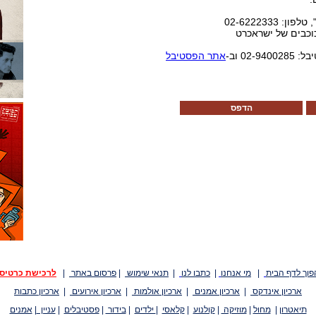
02-6222333
02 וב-
אתר הפסטיבל
הדפס
פוך לדף הבית
|
מי אנחנו
|
כתבו לנו
|
תנאי שימוש
|
פרסום באתר
|
לרכישת כרטיס
ארכיון אינדקס
|
ארכיון אמנים
|
ארכיון אולמות
|
ארכיון אירועים
|
ארכיון כתבות
תיאטרון
|
מחול
|
מוזיקה
|
קולנוע
|
קלאסי
|
ילדים
|
בידור
|
פסטיבלים
|
עניין
|
אמנים