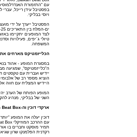
עם "התזמורת האנדרלמוסית".
בפסטיבל עידן רייכל, עברי ל
ויוסי בבליקי.
הפסטיבל ייערך על ידי מועצה
לצד המופעים יתקיימו באזור
טיולי ג`יפים, פעילויות וסדנ
המשפחה.
הכלייזמטיקס מארחים את 
במסגרת המופע - אהוד בנאי
ה"כלייזמטיקס", שמגיעה מבר
יידיש ועברית עם טקסטים ח
הוציא מספר רב של אלבומים
היידיש המצליח עם חווה אלב
המופע הפותח של הערב יהיה 
השני של בבליקי, מנהיג להקת פ
ארקדי דוכין וה-Balkan Beat Box
דוכין יעלה את המופע "יותר 
רקדנית הפלמנקו שרון שגיא,