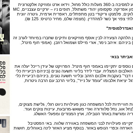
הארוע, שהוא שילוב בין מופע למסיבה ב-360 מעלות כולל מחול, וידאו ארט ומוזיקה אלקטרונית
במסע ממזרח אירופה עד צפון אפריקה: סקסופון יהודי משתולל, תופים ניו – יורקיים עצבניים, MC
וקים, פלמנקו וריקודי בטן מתפתלים, ראפרית ארמית, גיטרה יוונית
תי צפוי אך כשר למהדרין. (מצפה שלם, מחיר כרטיס: 125 ₪).
האנדרלמוסית"
 הלהקה הצעירה לבין אוסף מוזיקאים ותיקים שחברו במיוחד לערב זה
ניהם: איהב נימר, אורי מיילס ושמואל רוזבן. (אמפי חוף מינרל,
ואביתר בנאי
וספים יתקיימו באמפי חוף מינרל. הפרויקט של עידן רייכל יעלה את
לבום המצליח. עברי לידר בליווי תשעה נגנים (ביניהם רביעיית כלי
דבר" בעקבות אלבום הזהב ובליווי תשעה נגנים, ביניהם רביעיית כלי
 יציאת אלבומו "עומד על נייר", בליווי הרכב עם הרבה גיטרות,
ת חווייתיות לכל המשפחה כגון פעילויות ניווט רגלי, גלישת מצוקים,
לנחל אוג, נחל סלוודורה ואדי משאש-מרובעת, עיינות צוקים ועוד.
ריה ומורשת באתר הטבילה, ארץ המנזרים ומפעלי האשלג.
תקיימו פעילויות לבני המשפחה באווירה שלווה. באי הפסטיבל
 הארחה וכפרי הנופש באזור. בנוסף מציע האזור לינה באוהלים, חושות
.