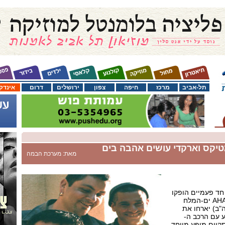
תל-אביב
מרכז
חיפה
צפון
ירושלים
דרום
אינדק
מטיקס וארקדי עושים אהבה בים
מאת: מערכת הבמה
חד פעמיים הופקו
במיוחד לקראת פסטיבל AHAVA ים-המלח
"ב) יארחו את
יע עם הרכב ה-
, ואלג`יר תקיים מופע מיוחד