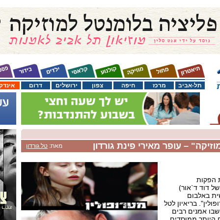
תל-אביב
מרכז
חיפה
צפון
ירושלים
דרום
אינדק
זיקה" – עופר מאירי פינת גורדון
מאת:
טל גורדון
 את הפקות
של דוד ד`אור)
ית באלבום
ולין". בריאיון לטל
 שבו אמנים רבים
 היותר ממוסדים