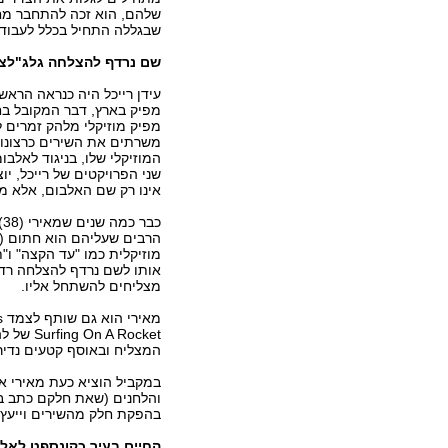
שלהם, הוא זכה להתחבר מ
שבגללה התחיל בכלל לעבוד 
שם נרדף להצלחה גלג"לצ
עידן רייכל היה כנראה הראש
מפיק בארץ, דבר המקובל בחו
מפיק מוזיקלי מלהק זמרים ל
משרתים את השירים כרצונו ו
המוזיקלי שלו, בניגוד לאלב
שני הפרויקטים של רייכל, יו
אינו רק שם האלבום, אלא מו
כ
הרבים שעליהם הוא חתום (במ
מוזיקלית כמו "עד הקצה" ו"ת
אותו לשם נרדף להצלחה רדי
מצליחים להשתחל אליו.
המצליח ובאוסף קטעים נדיר
במקביל הוציא כעת מאירי את
והלחנים (שאת חלקם כתב בעז
בהפקת חלק מהשירים וייעץ מ
החיים בעיר כקונספט לאל