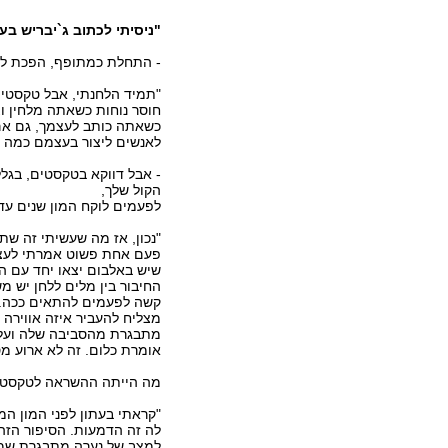
"ניסיתי לכתוב ג`יבריש בע
- התחלת כמתופף, הפכת למ
"תמיד הלחנתי, אבל טקסטים
חוסר נוחות כשאתה מלחין ו
כשאתה כותב לעצמך, גם אם 
לאנשים ליצור בעצמם כמה 
- אבל דווקא בטקסטים, בגלל
הקול שלך,
לפעמים לוקח המון שנים עד
"נכון, אז מה שעשיתי זה שתמ
פעם אחת פשוט אמרתי לעצמי
שיש באלבום יצאו יחד עם הל
החיבור בין מלים ללחן יש מ
קשה לפעמים להתאים ככה. א
מצליח להעביר איזה אווירה 
מתבגרת מהסביבה שלה ועל ח
אומרת כלום. זה לא ארוע מס
מה הייתה ההשראה לטקסט 
"קראתי בעתון לפני המון המ
לה זה הדמעות. הסיפור הזה
למצב של נערה מתבגרת שמנו