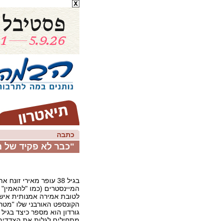
כתבה
"כבר לא פקיד של מו
בגיל 38 עופר מאירי זונח
המיינסטרים (כמו "להאמין" 
לטובת אמירה אמנותית איש
הקונספט האורבני שלו "מטרופ
גורדון הוא מספר כיצד בגיל
מתחילים לגלות את הצדדים