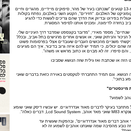
"מטרופולין", כשמו, מורכב מ-13 קטעים "שנכתבו בעיר של מהר, סיפוקים מיידיים, מהגרים וחיים
מוניקט של האלבום. "חזירים", הקטע השני באלבום, נפתח בקולות
גלית בפירוט ובדיוק את הדרך שהם צריכים לעשות כדי להגיע
ב בחזרה לדימונה, ומכניס אותנו לסיפור המסגרת.
ר שנתיים", מספר מאירי, "מדובר בקונספט שמדבר דרך העיניים שלי,
 הניכור והניתוק שאני, או אנשים אחרים מרגישים בתל-אביב, ובכלל
 ביקשתי משניים מהכושים העברים שעובדים אצלי בפרסומות פשוט
ה שהם יכולים, כי תמיד יש להם איזה גרוב בדיבור, איך הם מגיעים
 והם סיפרו. זה לא מבוים או כתוב מראש או משהו".
הזה או שכתבת ואז גילית שזה הנושא שסביבו
 הנושא. וגם תמיד התחברתי לטקסטים באוירה כזאת בדברים שאני
ע בתוכי".
 מיינסטרים"
והב לשמוע?
ל מתחבר בעיקר לדברים מאוד אנדרדוגיים. יש עכשיו דיסק שאני שומע
י אוהב דברים מאוד אנדרדוגיים", ובהפקות שעשית עד
ה נובע מהסיבה שמה שאנחנו אוהבים לשמוע זה לא
שות?