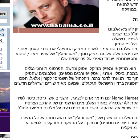
חדש להנאה
במוזיקה.
ית
ון להוציא אלבום
לוח
"ל כבר שנים:
האי
שיריו, כשאלה
א
על פי החזון
ומים שלהם בהם אמור לשרת המפיק המוזיקלי את צרכי האמן. אחרי
2
צא בימים אלה אלבום מפיק נוסף, "מטרופולין" של עופר מאירי, שהוא
9
תג שתחתיו יעבוד מאירי על פרויקטים שלו.
16
23
30
בר כמה שנים שמאירי (38) הוא מוזיקאי ומפיק מוזיקלי עסוק ונחשב. הפרסומות והג`ינגלים
בה, ביסלי, אורנג`, אסקייפ ורבים נוספים), ואלבומים שהפיק
וך כדי תנועה" לדנה ברגר, ו"הכחול של השמים" לקורין אלאל, הפכו
ופונית ברדיו הישראלי הגלגל"צי שמעט מאוד שירים ישראלים חדשים
מאירי הוא גם שותף לצמד Nomo Heroes עם תומר אדם לנציגר, והשניים עשו גרסת כיסוי לשיר
Surfing On A Rocket של להקת Air שנכללה באחד האלבומים הרשמיים של ההרכב הצרפתי
ים שהוציאה הלהקה. השניים עובדים כעת על אלבום המיועד לחו"ל.
 האלבום הראשון שלו, "מטרופולין" שבו הוא חתום על כל המילים
רת יוצרים נוספים) וכמובן - על ההפקה המוזיקלית. לנציגר עזר
וזיקלית.
בום