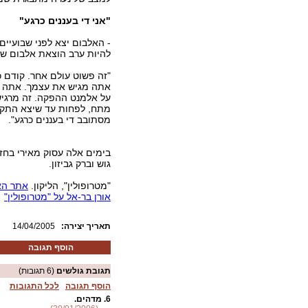
"אני די בעננים כרגע"
- האלבום יצא לפני שבועיים
להיות ערב הוצאת אלבום ש
"זה פשוט עולם אחר. קודם כ
אתה מגיש את עצמך. אתה מרג
על אלמנט ההפקה. זה מרגיש 
מתח, לפחות עד שיצא התקלי
מסתובב די בעננים כרגע".
בימים אלה עסוק מאירי בחזר
גוש וברק גביזון.
"מטרופולין", הליקון.
אתר הא
אורן בר-אל על "מטרופולין"
:תאריך יצירה
14/04/2005
הוסף תגובה
תגובת גולשים
(6 תגובות)
הוסף תגובה
לכל התגובות
6.
מדהים.