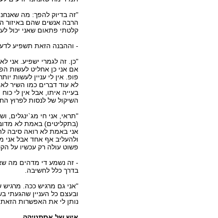
"זה בדיוק להפך: מה שאנחנו
הרבה אנשים שהם באיזור המי
קלטתי פתאום שאני יכול לע
- וההבנה הזאת תשפיע לדעת
"כן. זה לגמרי ישפיע. אני ל
אם אני כן אחליט לעשות הפ
פופ. אין לי עניין לעשות יו
לא עוד דברים כמו השיר לאיר
בעייה איתו, אבל אין לי כוח 
השיקול של לנסות לפרוץ הח
"תראי, אני חי מג`ינגלים, ו
(בתקליטים) באמת לא מדובר
אני באמת לא רואה סיבה לה
ולהעליב אף אחד אבל אני מ
פשוט עולה רק עכשיו על הקט
- זה נשמע די מדהים מה שאת
בדרך כלל לחשיבה.
"אני גם מרגיש ככה. מרגיש 
ובעצם כל העניין שהגעתי בשב
נותן לי את האפשרות הזאת.
איש של אסתטיקה