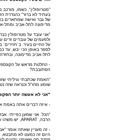
בעתיד לא ברור" כהגדרת הקו
של גבר ואישה שמתארים באנ
מדימונה לתל-אביב ומתל-אבי
"אני עובד על מטרופולין כב
ולפעמים של עובדים זרים על
על החיים בעיר. ב`חזירים`
לספר באופן הכי יבש, עד כמ
לתל-אביב מדימונה, ובחזרה,
- החלטת מראש על הקונספט 
הסתובבת?
"האמת שכתבתי וגיליתי שזה
שומע מחו"ל וכנראה שזה נטמ
"אני לא אעשה יותר הפקות
- איזה דברים אתה באמת א
"הכל. אני שמען כפייתי. אב
הרבה, APARAT, יש משהו שנקרא M83 שאני מאד אוהב, Lcd Sound System, דברים כאלה".
- זה מעניין שאתה אומר "אנ
היום זה כמעט לא מתבטא. ז
תמיד מה שאנחנו יודעים לע