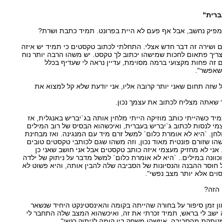
ברית"
פיק נחשב, אבל אף פעם לא היית בפרונט. תמיד כתבת ושרת?
 ושירה זה דבר חדש אצלי. התחלתי לכתוב טקסטים כי תמיד יש איזה
צריך פתאום לחכות שמישהו יכתוב לך טקסט. יש משהו הרבה יותר נוח
זה פחות מקצועי ברמה מסוימת, עדיין נראה לי שעדיף בכלל
שאפשר".
 שזה תחום שאני יותר קרובה אליו, אני יודעת שלא קל למצוא את
 שאתה מצליח לכתוב את עצמך נכון.
יד כשהייתי כותב מוזיקה הייתי מלחין אותה בג`יבריש באנגלית, אז
 לנסות לכתוב ג`יבריש בעברית, ואיכשהוא הבסיס של רוב המילים
חן. `היא לא אומרת כלום` למשל זרם מיד עם המנגינה. ואז מבחינת
שהו שזורם פונטית מאוד נכון, וזה משהו שגם לכותבי טקסטים טובים
ני לא מחזיק מעצמי איזה כותב טקסטים אבל אני חושב שאני כן
וכוונה במילים.. `היא לא אומרת כלום` למשל מדבר על ניתוק של ילדה
וסר ההבנה והנסיונות של הסביבה שלה להבין אותה, והיא פשוט לא
וים אלא יותר מצב נפשי".
הזה?
ון זמן סיפור על בחורה שהייתה בקומה והאינסטינקט היחיד שנשאר
 ישב לי בראש, תמיד זכרתי את זה, ואיכשהוא המצב שלה התחבר לי
תקת מהסביבה, איזשהו משחק בין קומה לניתוק רגשי".