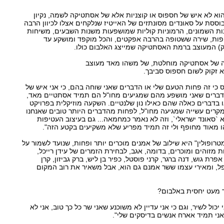
וא לא איש של חספוס או קוצניות אלא של אסתטיקה לשמה, נקיון
ססת על סאונדים מסונתזים של האייטיז שנלקחים אצלו לכיוון הרבה
ות השמונים, הרמוניות קוליות שמושפעות משנות השבעים, משיחות
פות, שירה ששטופה בהרבה אפקטים, והכל מוקפד ומושקע עד
ק) המעוצב ברמת האסתטיקה שמייצג האלבום כולו.
 של אסתטיקה מוחלטת, של משהו מאד מעוצב
א זקוק לשום חספוס סביבך.
ס כי זה פחות הטעם שלי או הדברים שאני שוחה בהם, כי אני איש של
הדברים שאני מושפע מהם שמגיעים מחו"ל הם תמיד אסתטיים מאד,
ו בדברים כאלה שהם כאילו נון שלנטיים. השקעה מוזיקלית בפרויקט
קרים עשייה שמגיעה מחו"ל, לפחות מהדברים היותר טובים שאנחנו
`סאונד ישראלי`, וזה לא נאמר כמחמאה... גם בעיצוב העטיפות
מאוד מחופף ולי זה תמיד מפריע שלא משקיעים בקטע הזה".
טרופולין" היא שילוב של אמנים מוכרים יותר ופחות, שנועד לשמור על
 מזוהים ומוכרים, בדומה, אגב, לבחירת הזמרים של עידן רייכל,
פרת גוש, דנה ברגר, קרני פוסטל, כפיר בן ליש, ברק גביזון, קרן
פל, ומאירי עצמו ששר אמנם גם הוא, אבל משאיר את רוב המקום
 מעט יחסית באלבום?
 יכול לשיר, וגם כי אני עדיין לא משוכנע שאני שר כל כך טוב, אני לא
שאני תמיד אארח אנשים בדיסקים שלי".