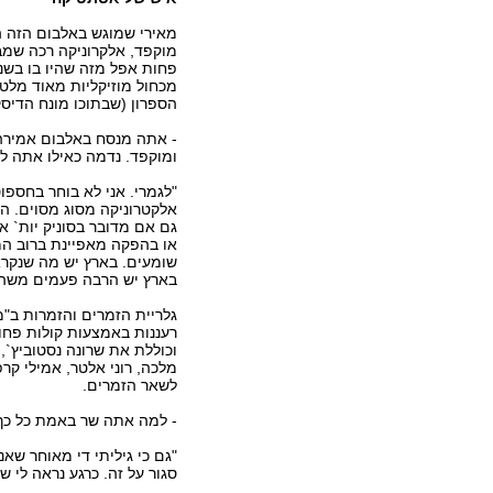
מאירי שמוגש באלבום הזה ה
מוקפד, אלקרוניקה רכה שמבו
פחות אפל מזה שהיו בו בשנ
מכחול מוזיקליות מאוד מלט
הספרון (שבתוכו מונח הדיס
- אתה מנסח באלבום אמירה
ומוקפד. נדמה כאילו אתה ל
"לגמרי. אני לא בוחר בחספו
אלקטרוניקה מסוג מסוים. 
גם אם מדובר בסוניק יות` א
או בהפקה מאפיינת ברוב המ
שומעים. בארץ יש מה שנקרא 
בארץ יש הרבה פעמים משהו 
גלריית הזמרים והזמרות ב"מ
רעננות באמצעות קולות פחות
וכוללת את שרונה נסטוביץ`, א
מלכה, רוני אלטר, אמילי קר
לשאר הזמרים.
- למה אתה שר באמת כל כך
"גם כי גיליתי די מאוחר שאני
סגור על זה. כרגע נראה לי 