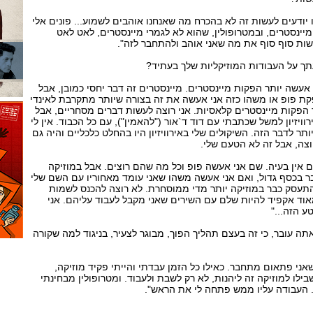
 יודעים לעשות זה לא בהכרח מה שאנחנו אוהבים לשמוע... פונים אלי
ינסטרים, ובמטרופולין, שהוא לא לגמרי מיינסטרים, לאט לאט
שות סוף סוף את מה שאני אוהב ולהתחבר לזה".
ך על העבודות המוזיקליות שלך בעתיד?
א אעשה יותר הפקות מיינסטרים. מיינסטרים זה דבר יחסי כמובן, אבל
קת פופ או משהו כזה אני אעשה את זה בצורה שיותר מתקרבת לאינדי
תר הפקות מיינסטרים קלאסיות. אני רוצה לעשות דברים מסחריים, אבל
וויזיון למשל שכתבתי עם דוד ד`אור ("להאמין"), עם כל הכבוד. אין לי
יותר לדבר הזה. השיקולים שלי באירוויזיון היו בהחלט כלכליים והיה גם
וצה, אבל זה לא הטעם שלי.
שם אין בעיה. שם אני אעשה פופ וכל מה שהם רוצים. אבל במוזיקה
 בכסף גדול, ואם אני אעשה משהו שאני עומד מאחוריו עם השם שלי
תעסק כבר במוזיקה יותר מדי ממוסחרת. לא רוצה להכנס לשמות
אוד אקפיד להיות שלם עם השירים שאני מקבל לעבוד עליהם. אני
ע הזה..."
ה עובר, כי זה בעצם תהליך הפוך, מבוגר לצעיר, בניגוד למה שקורה
שאני פתאום מתחבר. כאילו כל הזמן עבדתי והייתי פקיד מוזיקה,
ילו למוזיקה זה ליהנות, לא רק לשבת ולעבוד. ומטרופולין מבחינתי
 העבודה עליו ממש פתחה לי את הראש".