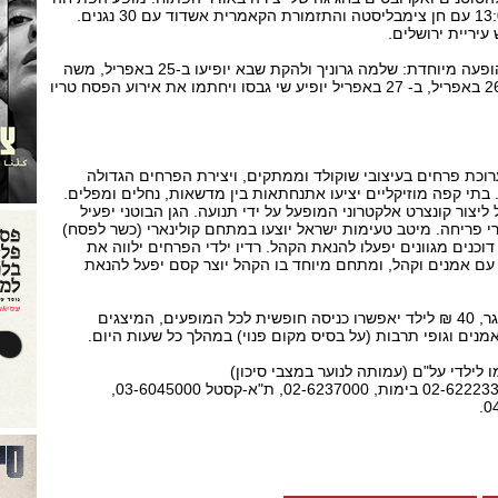
יתקיים ב- 25 באפריל ב- 13:00 עם חן צימבליסטה והתזמורת הקאמרית אשדוד עם 30 נגנים.
יריית ירושלים.
מדי יום ב- 16:30 תתקיים הופעה מיוחדת: שלמה גרוניך ולהקת שבא יופיעו ב-25 באפריל, משה
להב - הטיש הגדול יופיע ב-26 באפריל, ב- 27 באפריל יופיע שי גבסו ויחתמו את אירוע הפסח טריו
רוכת פרחים בעיצובי שוקולד וממתקים, ויצירת הפרחים הגדולה
תי קפה מוזיקליים יציעו אתנחתאות בין מדשאות, נחלים ומפלים.
יצור קונצרט אלקטרוני המופעל על ידי תנועה. הגן הבוטני יפעיל
י פריחה. מיטב טעימות ישראל יוצעו במתחם קולינארי (כשר לפסח)
 דוכנים מגוונים יפעלו להנאת הקהל. רדיו ילדי הפרחים ילווה את
עם אמנים וקהל, ומתחם מיוחד בו הקהל יוצר קסם יפעל להנאת
כרטיסים במחיר 60 ₪ למבוגר, 40 ₪ לילד יאפשרו כניסה חופשית לכל המופעים, המיצגים
מנים וגופי תרבות (על בסיס מקום פנוי) במהלך כל שעות היום.
 לילדי על"ם (עמותה לנוער במצבי סיכון)
מרכז מכירות: קלעים, טל. 02-6222333 בימות, 02-6237000, ת"א-קסטל 03-6045000,