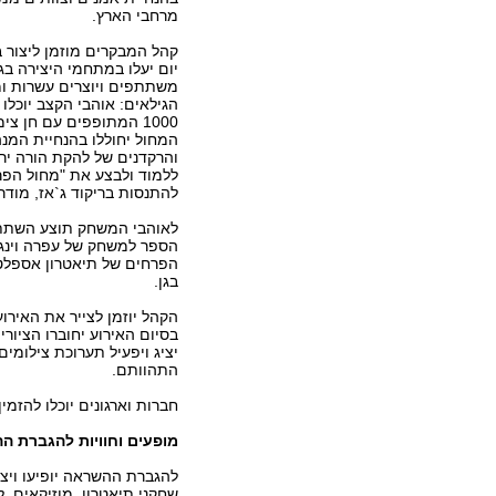
מרחבי הארץ.
קהל המבקרים מוזמן ליצור 
יום יעלו במתחמי היצירה בג
משתתפים ויוצרים עשרות ו
הגילאים: אוהבי הקצב יוכלו 
1000 המתופפים עם חן צ
המחול יחוללו בהנחיית המנה
והרקדנים של להקת הורה ירוש
ללמוד ולבצע את "מחול הפרי
להתנסות בריקוד ג`אז, מודרנ
לאוהבי המשחק תוצע השתתפ
הספר למשחק של עפרה וינגרט
הפרחים של תיאטרון אספלט 
בגן.
הקהל יוזמן לצייר את האירוע
בסיום האירוע יחוברו הציור
יציג ויפעיל תערוכת צילומי
התהוותם.
חברות וארגונים יוכלו להזמ
מופעים וחוויות להגברת 
להגברת ההשראה יופיעו ויצי
שחקני תיאטרון, מוזיקאים, 