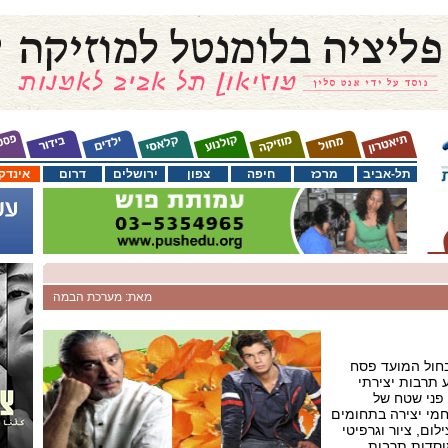
תל-אביב
מרכז
חיפה
צפון
ירושלים
דרום
אינדק
מאת: מערכת הבמה
בחול המועד פסח
יל 2005) אירוע תרבות יצירתי
 פני שטח של
 מתחמי יצירה בתחומים
לום, ציור וגרפיטי
וסדות תרבות