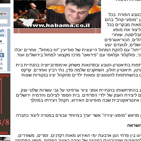
בטבע הפורח. בכל
ן "מופעי-קהל" בהם
מאות מבקרים בכל
ליצור את מופע
לוח
ימבליסטה, שוחרי
האי
לים, הכוריאוגרפים
א
לים, לנועזים יוצע
חה" עם להקת המחול הייצוגית של מודיעין "זוז במחול", אחרים יוכלו
2
י, פולקלור וקלאסי עם "פירואט" מרכז מקצועי למחול בירושלים ועוד.
9
16
23
ות בתיאטרון-הטבע ובסדנאות משחק ואימפרוביזציה בהנחיית בית
30
ן, תיאטרון חולון, השחקנים שלמה סדן, נתי רביץ ואחרים. קרקס
בהשתתפות להטוטנים ומאות ילדים מהקהל יציג בנקודות שונות
 בהתרחשותו בהנחיית אמני ציור וגרפיטי על גבי עשרות שלטי ענק.
ים ליצירת הענק של ילדי הפרחים. בית הספר לצילום והדמיה ירושלים
ם אינטראקטיבית שבה מופיעים האירוע, הקהל ויצירתו במהלך
ין מראש "מופע-יצירה" אשר יערך במיוחד עבורם במטרה ליצור כחברה.
ההשראה
גו בין פרחי הגן ארבעת ימי האירוע מאות רקדנים, זמרים, משוררים,
להטוטנים ואקרובטים בחגיגה של יצירה באוויר הפתוח. מופע הפתיחה