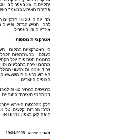
פתיחת האירוע במעמד ראש ע
אינדיו ב-28 באפריל.
אטרקציות נוספות
בין האטרקציות במקום - תע
בעולם – בהשתתפות הקהל. ב
בחממה הטרופית יוכל הקהל ל
מתחם יצירה בתבלינים וסיור
ויריד אומנויות צבעוני הכולל
האירוע בראיונות משעשעים 
הצופים היוצרים.
ו"מתחמי היצירה" בהנחיית א
חלק מהכנסות האירוע ייתרמו
חיפה-לאן בצפון 04-8418411.
:תאריך יצירה
19/04/2005