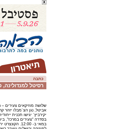
כתבה
רסיטל למנדולינה, פ
שלושה מוזיקאים צעירים – נג
אביטל, נגן הצ`מבלו יזהר קר
במאי ב- 12:00. הקו
למוזיקה ירושלים ויועבר בשיד