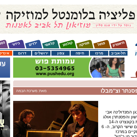
תל-אביב
מרכז
חיפה
צפון
ירושלים
דרום
אינדק
סנתר וצ''מבלו
מאת: מערכת הבמה
ן המנדולינה אבי
שון והפסנתרן אולג
יקירביץ` יגישו תכנית ייחודית בקונצרט ה-14
בסדרה "צעירים במרכז", ביום שישי הקרוב, ה- 6
נצרט יתקיים במרכז
ור חי ב"קול