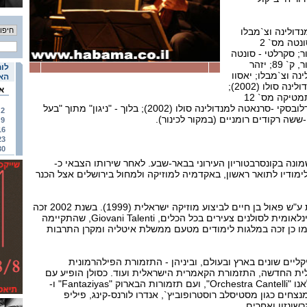
נדולינה וצ`מבלו
ברה מינור, ק` 90; ולנטיני -סונטה מס` 2
ר; סקרלטי - סונטה
למנדולינה וצ`מבלו ברה מינור, ק` 89; יזהר
לוח
ינה וצ`מבלו; יאסוו
האי
קווהארה - שיר מאולתר למנדולינה סולו (2002);
א
לוצ`יאנו שאי - סונטינה טריתמטיקה מס` 12
למנדולינה ופסנתר; לאון שידלובסקי -סרנאטה למנדולינה סולו (2002); בלוך - "ניגון" מתוך "בעל
2
-ששה רקודים רומניים (במקור לכינור).
9
16
23
30
מונה בקונסרבטוריון העירוני בבאר-שבע. לאחר שירותו הצבאי כ-
לימודיו לתואר ראשון, באקדמיה למוזיקה ולמחול בירושלים אצל הכנר
זכה במקום הראשון בתחרות ע"ש פאול בן חיים לביצוע מוזיקה ישראלית (1999). בשנת 2002 זכה
במקום הראשון בתחרות הבינלאומית לסולנים צעירים בכל הכלים, Giovani Talenti, שהתקיימה
Ca, איטליה. כמו כן זכה במלגות לימודים מטעם ממשלת איטליה ומקרן התרבות
יקליים שונים בארץ ובעולם, וביניהן - התזמורת הפילהרמונית
ת החדשה, התזמורת הקאמרית הישראלית ועוד. כסולן הופיע עם
התזמורת הקאמרית של מילאנו "Orchestra Cantelli", ועם תזמורות הבארוק "Fantaziyas" ו-
עם מנצחים כגון מסטיסלב רוסטרופוביץ`, אנדרו לורנס-קינג, פיליפ
שונזון ואחרים.