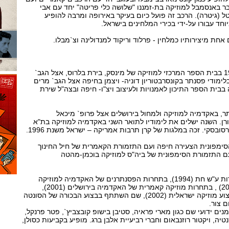
חבר באנסמבל למוזיקה בת-זמננו "שלושה כלי פריטה" יחד עם אבי
טל (גיטרה). הרכב זה פועל כיום בעיקר באירופה ומרבה להופיע
חד עבורו על-ידי בכירי המלחינים בישראל.
 אחת מיצירותיו כמלחין - פרלוד וריקוד למנדולינה וצ`מבלו.
החל בלימודי פסנתר ב- 1982 בבית הספר המרכזי למוזיקה של מינסק, בירת בלרוס, אצל הגב`
לימודי פסנתר בקונסרבטוריון דוניה- ויצמן בחיפה אצל הגב` מרים
 בבית הספר התיכון לאמנויות ולעיצוב ויצ"ו- חיפה ובצה"ל שירת
ר, באקדמיה למוזיקה ולמחול בירושלים אצל פרופ` מיכאל
אורן. השנה ישלים את לימודיו לתואר השני באקדמיה למוזיקה בת"א
ובסקי. זכה במלגות של קרן תרבות אמריקה – ישראל משנת 1996.
סימפונית הצעירה חיפה ועם התזמורת הקאמרית של חיל החינוך
 עם התזמורת הסימפונית של ביה"ס למוזיקה בוכמן-מהטה
זכה בפרסים ראשונים בתחרות ע"ש חת (1994), בתחרות הפסנתרנים של האקדמיה למוזיקה
ולמחול בירושלים (2001,1999) , בתחרות מוזיקה קאמרית של האקדמיה בירושלים (2001),
ובמקום השלישי בתחרות ביצוע מוזיקה ישראלית (2002), שם השתתף בבצוע הבכורה של הסונטה
 צור.
ם ידועי שם כגון מארי פראיה, סטיבן בישופ קובצביץ`, פטר פרנקל,
טיה, ויקטור רוזנבאום וחברי רביעיית אלבן ברג. מופיע בקביעות כסולן,