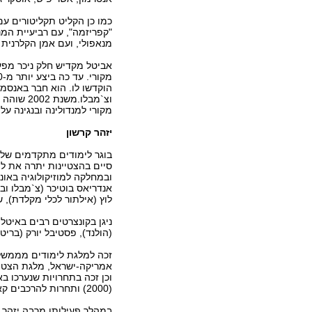
מנאפולי, ועם אמן הקלרנית ג
אביטל מקדיש חלק ניכר מפעי
הוקדשו לו. הוא חבר באנסמב
וצ`מבלו.
מקורי למנדולינה ובנגינה על
יזהר קרשון
בוגר לימודים מתקדמים של ב
סיים בהצטיינות יתרה את לי
ובמחלקה למוזיקולוגיה באונ
אנדריאס בוטיכר (צ`מבלו ובא
לוץ (אילתור לכלי מקלדת), שר
ניגן בקונצרטים רבים באיטל
(הולנד), פסטיבל יורק (בריט
זכה למלגת לימודים מממשלת
אמריקה-ישראל, מלגת הצטיינ
(2000) ותחרות להרכבים קאמריים (2002).
במהלך פעילותו מרבה יזהר ל