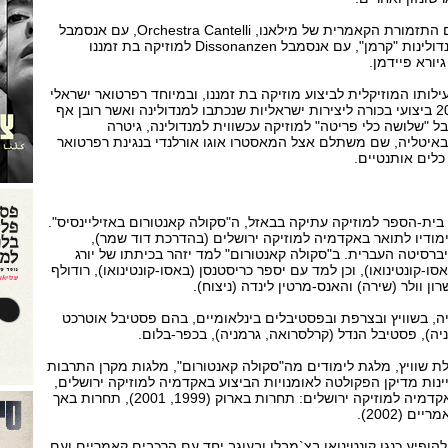
כמו כן הקליט תקליטורים עם התזמורת הקאמרית של מילאנו, Orchestra Cantelli, עם אנסמבל
"קפריזמה", עם רביעיית המנדולינות "קרמן", עם אנסמבל Dissonanzen למוזיקה בת זמננו
יורא פיידמן.
לותו המוזיקלית לביצוע מוזיקה בת זמננו, ובמיוחד רפרטואר ישראלי
מקורי. עד כה ביצע יותר מ-20 ביצועי בכורה ליצירות ישראליות שנכתבו למנדולינה ואשר רובן אף
ל "שלושה כלי פריטה" למוזיקה עכשווית למנדולינה, גיטרה
משנת 2002 שוהה באיטליה, שם משתלם אצל המאסטרו אוגו אורלנדי בנגינת רפרטואר
 כלים אותנטיים.
ית-הספר למוזיקה עתיקה בבאזל, ה"סקולה קאנטורום באזיליינסיס".
מודיו לתואר באקדמיה למוזיקה ירושלים (בהדרכת דוד שמר),
יברסיטה העברית. ב"סקולה קאנטורום" למד יזהר בכיתתו של יורג
סו-קונטינואו), וכן למד עם יספר כריסטנסן (באסו-קונטינואו), רודולף
ון וולר (שירה) והאנס-מרטין לינדה (ניצוח).
יה, בשוויץ ובצרפת ובפסטיבלים בינלאומיים, בהם פסטיבל אוטרכט
ניה), פסטיבל הנדל (קרלסרואה, גרמניה), בכפר-בלום.
 שוויץ, מלגת לימודים מה"סקולה קאנטורום", מלגות מקרן התרבות
ות מדיקן הפקולטה לאומנויות הביצוע באקדמיה למוזיקה ירושלים,
וכן זכה בתחרויות שנערכו באקדמיה למוזיקה ירושלים: תחרות בארוק (1999, 2001), תחרות באך
הופיע כנגן קונטינואו בצ`מבלו ובעוגב יחד עם הרכבים קאמריים ועם