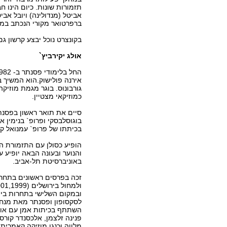
תזמורות שונות. כיום הינו 
אביטל (מנדולינה) ויובל אבי
ברפרטואר מקורי הנכתב במיו
בקונצרט נוכל יבצע קרשון גם
אולג יקירביץ`
אירנה פולישוק.הוא המשיך ב
גורבונוס. בוגר מגמת מוזיקה
כמוזיקאי מצטיין.
סיים את תואר ראשון בפסנת
בוגוסלבסקי ופרופ` בנימין 
בכיתתו של פרופ` עמנואל קרס
הופיע כסולן עם התזמורת ה
והנוער ובעונה הבאה יופיע
באוניברסיטת תל-אביב.
לסקסופון ופסנתר מאת מנחם
השתתף בכיתות אמן עם אומני
פנינה זלצמן, אלכסנדר קורסנ
מלווה וכנגן מוזיקה קאמרית.