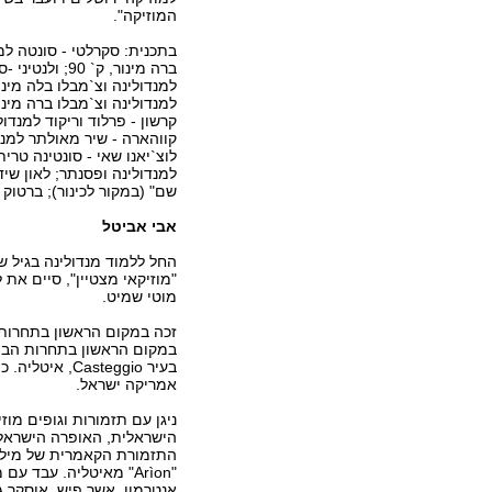
המוזיקה".
בתכנית: סקרלטי - סונטה למ
למנדולינה וצ`מבלו בלה מינו
קרשון - פרלוד וריקוד למנדול
שם" (במקור לכינור); ברטוק 
אבי אביטל
החל ללמוד מנדולינה בגיל ש
"מוזיקאי מצטיין", סיים את 
מוטי שמיט.
בעיר steggio
אמריקה ישראל.
ניגן עם תזמורות וגופים מוז
הישראלית, האופרה הישראלי
"Arìon" מאיטליה. עבד 
אנטרמון, אשר פיש, אוסקר גר